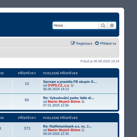
Hledat
Rozšířené v
Registrace
Přihlásit se
Právě je 06.08.2026 19:18
TA
PŘÍSPĚVKY
POSLEDNÍ PŘÍSPĚVEK
Seznam a pravidla FB skupin O…
10
Z
od
OVPS.CZ, z.s.
o
06.06.2024 14:13
b
r
Re: Vybudování parku Valle di…
84
a
Z
od
Martin Mojmír Böhm
z
o
07.01.2025 12:50
i
b
t
r
p
a
TA
PŘÍSPĚVKY
POSLEDNÍ PŘÍSPĚVEK
o
z
s
i
l
Re: Raiffeisenbank a.s. vs. J…
t
8
373
e
Z
od
Martin Mojmír Böhm
p
d
o
09.04.2026 22:30
o
n