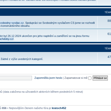
TÉMA
88
svobodny-vysilac.cz
. Spolupráci se Svobodným vysílačem CS jsme se rozhodli
 konstruktivního obsahu.
61
jekt byl 26.12.2024 ukončen pro jeho naplnění a zaměření se na jinou formu
uchdoby.cz/
.
TÉMA
47
o žádné z výše uvedených kategorií.
Zapomněl/a jsem heslo
|
Zapamatovat si mě
stů (data založena na uživatelích aktivních během posledních 5 minut)
lů
656
• Nejnovějším členem našeho fóra je
kratoch452