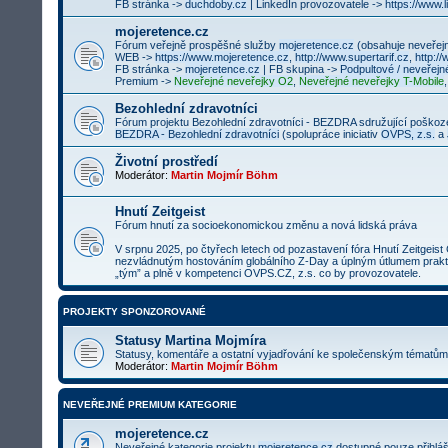
FB stránka ->
duchdoby.cz
| LinkedIn provozovatele ->
https://www.
mojeretence.cz
Fórum veřejně prospěšné služby
mojeretence.cz
(obsahuje neveřej
WEB ->
https://www.mojeretence.cz
,
http://www.supertarif.cz
,
http:/
FB stránka ->
mojeretence.cz
| FB skupina ->
Podpultové / neveřejné
Premium ->
Neveřejné neveřejky O2
,
Neveřejné neveřejky T-Mobile
Bezohlední zdravotníci
Fórum projektu Bezohlední zdravotníci - BEZDRA sdružující poškoze
BEZDRA - Bezohlední zdravotníci
(spolupráce iniciativ
OVPS, z.s.
a
Životní prostředí
Moderátor:
Martin Mojmír Böhm
Hnutí Zeitgeist
Fórum hnutí za socioekonomickou změnu a nová lidská práva
V srpnu 2025, po čtyřech letech od pozastavení fóra Hnutí Zeitgeis
nezvládnutým hostováním globálního Z-Day a úplným útlumem praktic
„tým” a plně v kompetenci OVPS.CZ, z.s. co by provozovatele.
PROJEKTY SPONZOROVANÉ
Statusy Martina Mojmíra
Statusy, komentáře a ostatní vyjadřování ke společenským tématům
Moderátor:
Martin Mojmír Böhm
NEVEŘEJNÉ PREMIUM KATEGORIE
mojeretence.cz
Neveřejné kategorie projektu
mojeretence.cz
dostupné pouze přihlá