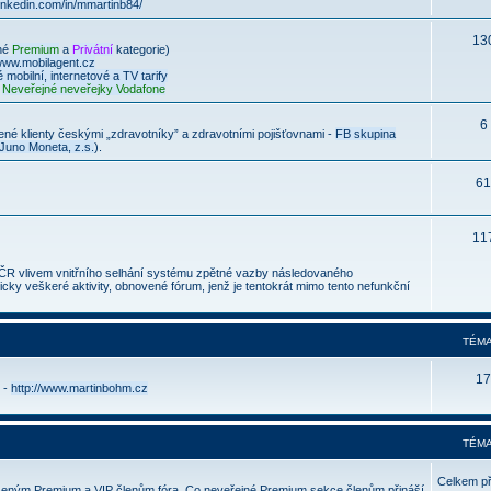
linkedin.com/in/mmartinb84/
13
né
Premium
a
Privátní
kategorie)
/www.mobilagent.cz
 mobilní, internetové a TV tarify
,
Neveřejné neveřejky Vodafone
6
né klienty českými „zdravotníky” a zdravotními pojišťovnami -
FB skupina
Juno Moneta, z.s.
).
61
11
t ČR vlivem vnitřního selhání systému zpětné vazby následovaného
ky veškeré aktivity, obnovené fórum, jenž je tentokrát mimo tento nefunkční
TÉMA
17
 -
http://www.martinbohm.cz
TÉMA
Celkem p
šeným Premium a VIP členům fóra. Co neveřejné Premium sekce členům přináší