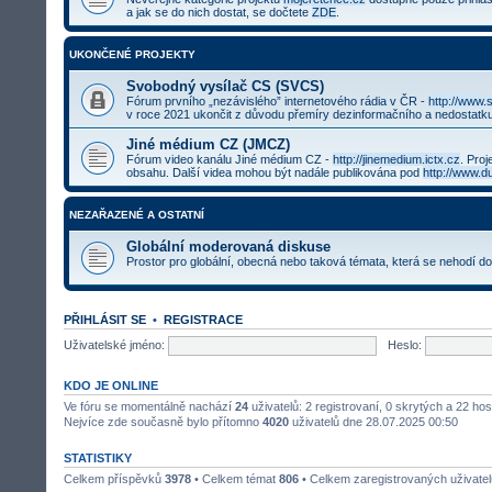
a jak se do nich dostat, se dočtete
ZDE
.
UKONČENÉ PROJEKTY
Svobodný vysílač CS (SVCS)
Fórum prvního „nezávislého” internetového rádia v ČR -
http://www.
v roce 2021 ukončit z důvodu přemíry dezinformačního a nedostatku
Jiné médium CZ (JMCZ)
Fórum video kanálu Jiné médium CZ -
http://jinemedium.ictx.cz
. Pro
obsahu. Další videa mohou být nadále publikována pod
http://www.d
NEZAŘAZENÉ A OSTATNÍ
Globální moderovaná diskuse
Prostor pro globální, obecná nebo taková témata, která se nehodí d
PŘIHLÁSIT SE
•
REGISTRACE
Uživatelské jméno:
Heslo:
KDO JE ONLINE
Ve fóru se momentálně nachází
24
uživatelů: 2 registrovaní, 0 skrytých a 22 ho
Nejvíce zde současně bylo přítomno
4020
uživatelů dne 28.07.2025 00:50
STATISTIKY
Celkem příspěvků
3978
• Celkem témat
806
• Celkem zaregistrovaných uživate