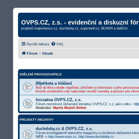
OVPS.CZ, z.s. - evidenční a diskuzní fó
projektů mojeretence.cz, duchdoby.cz, supertarif.cz, BUNKR a dalších
Rychlé odkazy
FAQ
Fórum
Obsah
SDĚLENÍ PROVOZOVATELE
(N)etiketa a hlášení
Než do fóra cokoliv napíšete, přečtete si informace o jeho provozovat
Kromě uvedeného zde naleznete rovněž novinky a prostor pro věcné
Iniciativa OVPS.CZ, z.s.
Fórum neziskové občanské iniciativy OVPS.CZ, s.z. jako celku -
htt
Moderátor:
Martin Mojmír Böhm
PROJEKTY INICIATIVY
duchdoby.cz & OVPS.CZ, z.s.
Fórum investigativně datového magazínu a osvětové občanské inici
WEB ->
http://www.ovps.cz
,
http://www.duchdoby.cz