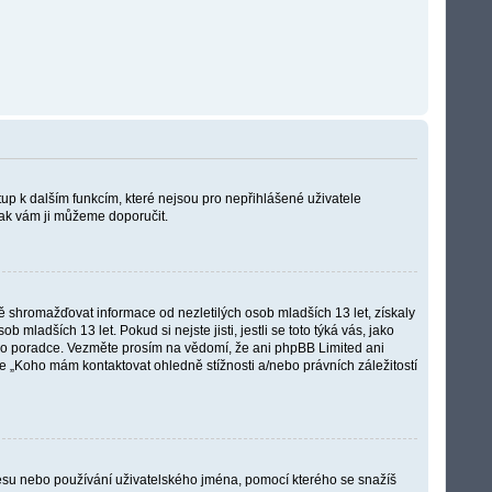
stup k dalším funkcím, které nejsou pro nepřihlášené uživatele
 tak vám ji můžeme doporučit.
 shromažďovat informace od nezletilých osob mladších 13 let, získaly
adších 13 let. Pokud si nejste jisti, jestli se toto týká vás, jako
ího poradce. Vezměte prosím na vědomí, že ani phpBB Limited ani
e „Koho mám kontaktovat ohledně stížnosti a/nebo právních záležitostí
dresu nebo používání uživatelského jména, pomocí kterého se snažíš