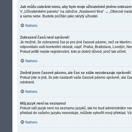
Jak můžu zabránit tomu, aby bylo moje uživatelské jméno zobrazen
V „Uživatelském panelu“ na záložce „Nastavení fóra“ → „Obecné nast
a sama sebe. Budete počítán jako skrytý uživatel.
Nahoru
Zobrazení časů není správné!
Je možné, že zobrazený čas je pro jiné časové pásmo, než ve kterém s
odpovídalo vaší konkrétní oblasti, např. Praha, Bratislava, Londýn, 
Pokud ještě nejste registrováni, toto je dobrý důvod, proč tak učinit.
Nahoru
Změnil jsem časové pásmo, ale čas se stále nezobrazuje správně!
Pokud jste si jisti, že jste nastavili vaše časové pásmo správně, ale
odstranit.
Nahoru
Můj jazyk není na seznamu!
Pokud váš jazyk není na seznamu jazyků, tak ho buď administrátor nena
překlad do vašeho jazyku neexistuje, můžete vytvořit nový překlad. V
Nahoru