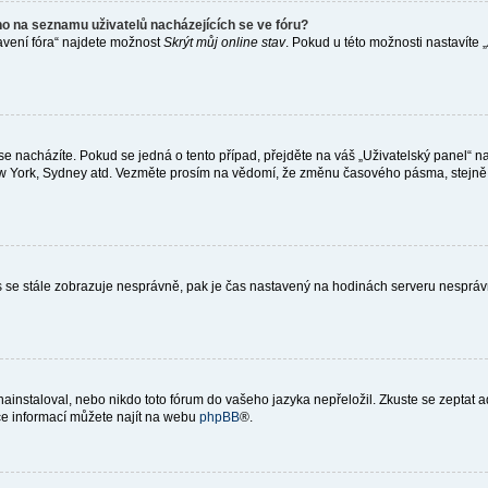
o na seznamu uživatelů nacházejících se ve fóru?
avení fóra“ najdete možnost
Skrýt můj online stav
. Pokud u této možnosti nastavíte 
e nacházíte. Pokud se jedná o tento případ, přejděte na váš „Uživatelský panel“ 
New York, Sydney atd. Vezměte prosím na vědomí, že změnu časového pásma, stejně j
 čas se stále zobrazuje nesprávně, pak je čas nastavený na hodinách serveru nesprá
instaloval, nebo nikdo toto fórum do vašeho jazyka nepřeložil. Zkuste se zeptat a
íce informací můžete najít na webu
phpBB
®.