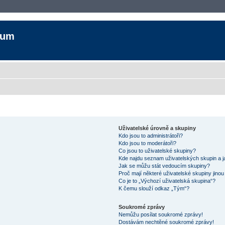
rum
Uživatelské úrovně a skupiny
Kdo jsou to administrátoři?
Kdo jsou to moderátoři?
Co jsou to uživatelské skupiny?
Kde najdu seznam uživatelských skupin a j
Jak se můžu stát vedoucím skupiny?
Proč mají některé uživatelské skupiny jino
Co je to „Výchozí uživatelská skupina“?
K čemu slouží odkaz „Tým“?
Soukromé zprávy
Nemůžu posílat soukromé zprávy!
Dostávám nechtěné soukromé zprávy!