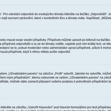
“. Pro odeslání odpovědi do existujícího tématu klikněte na tlačítko „Odpovědět“. J
ajít seznam oprávnění, které v konkrétním fóru a tématu máte. Například: „Můžete p
o mazat svoje vlastní příspěvky. Příspěvek můžete upravit po kliknutí na tlačítko „
říspěvek odpověděl a vy se do tématu vrátíte, najdete pod ním krátký text, ve kter
bjeví se to, pokud moderátor nebo administrátor upraví příspěvek, ačkoli ti moho
smazat příspěvek, když k němu někdo pošle odpověď.
šem „Uživatelském panelu“ na záložce „Profil“ vytvořit. Jakmile ho vytvoříte, můžet
e všem mým příspěvkům“, kterou naleznete ve vašem „Uživatelském panelu“ na zálož
děláte, můžete stále zamezit připojení vašeho podpisu k jednotlivým příspěvkům ta
 klikněte na záložku „Vytvořit hlasování“ pod hlavním formulářem pro text příspěvk