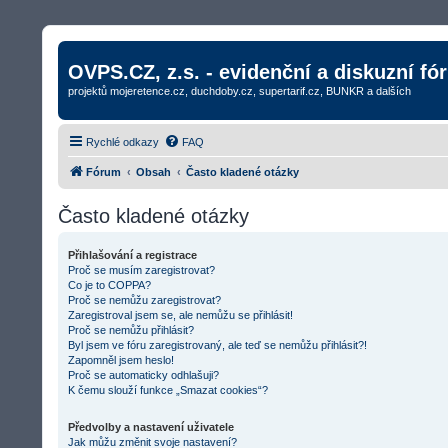
OVPS.CZ, z.s. - evidenční a diskuzní fó
projektů mojeretence.cz, duchdoby.cz, supertarif.cz, BUNKR a dalších
Rychlé odkazy
FAQ
Fórum
Obsah
Často kladené otázky
Často kladené otázky
Přihlašování a registrace
Proč se musím zaregistrovat?
Co je to COPPA?
Proč se nemůžu zaregistrovat?
Zaregistroval jsem se, ale nemůžu se přihlásit!
Proč se nemůžu přihlásit?
Byl jsem ve fóru zaregistrovaný, ale teď se nemůžu přihlásit?!
Zapomněl jsem heslo!
Proč se automaticky odhlašuji?
K čemu slouží funkce „Smazat cookies“?
Předvolby a nastavení uživatele
Jak můžu změnit svoje nastavení?