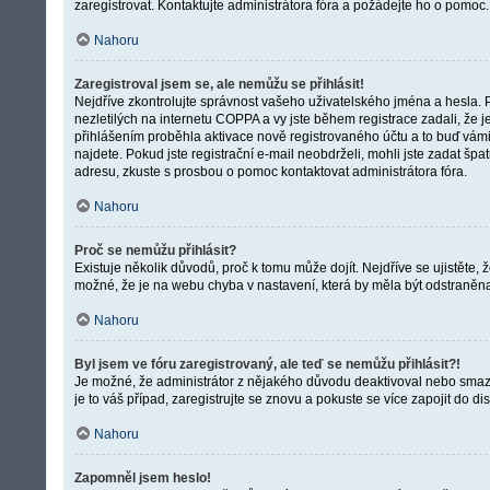
zaregistrovat. Kontaktujte administrátora fóra a požádejte ho o pomoc.
Nahoru
Zaregistroval jsem se, ale nemůžu se přihlásit!
Nejdříve zkontrolujte správnost vašeho uživatelského jména a hesla. 
nezletilých na internetu COPPA a vy jste během registrace zadali, že j
přihlášením proběhla aktivace nově registrovaného účtu a to buď vámi,
najdete. Pokud jste registrační e-mail neobdrželi, mohli jste zadat šp
adresu, zkuste s prosbou o pomoc kontaktovat administrátora fóra.
Nahoru
Proč se nemůžu přihlásit?
Existuje několik důvodů, proč k tomu může dojít. Nejdříve se ujistěte, 
možné, že je na webu chyba v nastavení, která by měla být odstraněn
Nahoru
Byl jsem ve fóru zaregistrovaný, ale teď se nemůžu přihlásit?!
Je možné, že administrátor z nějakého důvodu deaktivoval nebo smazal
je to váš případ, zaregistrujte se znovu a pokuste se více zapojit do dis
Nahoru
Zapomněl jsem heslo!