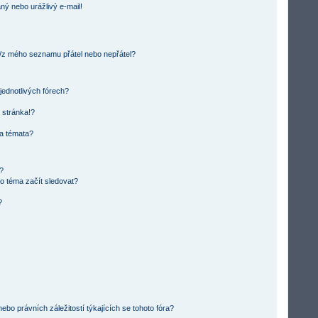
ný nebo urážlivý e-mail!
o/z mého seznamu přátel nebo nepřátel?
jednotlivých fórech?
 stránka!?
 a témata?
m?
o téma začít sledovat?
?
bo právních záležitostí týkajících se tohoto fóra?