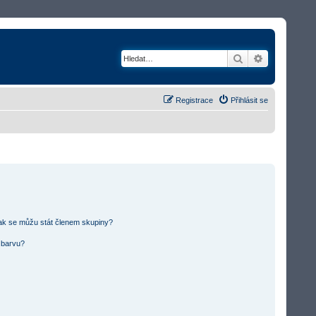
Hledat
Rozšířené v
Registrace
Přihlásit se
ak se můžu stát členem skupiny?
u barvu?