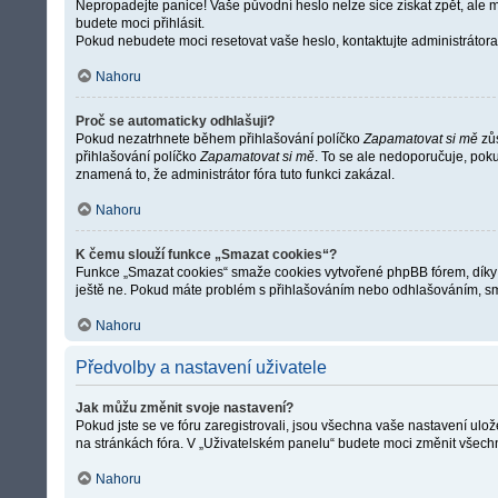
Nepropadejte panice! Vaše původní heslo nelze sice získat zpět, ale 
budete moci přihlásit.
Pokud nebudete moci resetovat vaše heslo, kontaktujte administrátora 
Nahoru
Proč se automaticky odhlašuji?
Pokud nezatrhnete během přihlašování políčko
Zapamatovat si mě
zůs
přihlašování políčko
Zapamatovat si mě
. To se ale nedoporučuje, poku
znamená to, že administrátor fóra tuto funkci zakázal.
Nahoru
K čemu slouží funkce „Smazat cookies“?
Funkce „Smazat cookies“ smaže cookies vytvořené phpBB fórem, díky kte
ještě ne. Pokud máte problém s přihlašováním nebo odhlašováním, s
Nahoru
Předvolby a nastavení uživatele
Jak můžu změnit svoje nastavení?
Pokud jste se ve fóru zaregistrovali, jsou všechna vaše nastavení ulo
na stránkách fóra. V „Uživatelském panelu“ budete moci změnit všechn
Nahoru