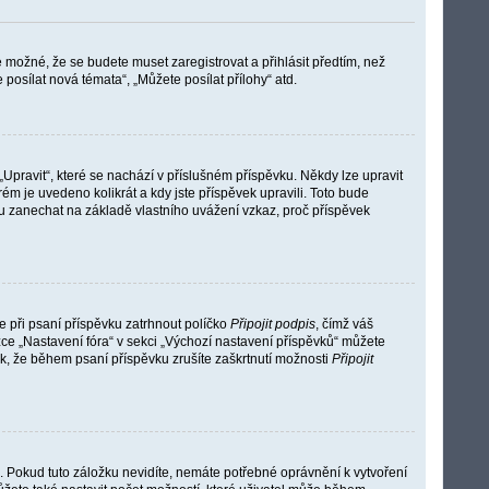
e možné, že se budete muset zaregistrovat a přihlásit předtím, než
osílat nová témata“, „Můžete posílat přílohy“ atd.
Upravit“, které se nachází v příslušném příspěvku. Někdy lze upravit
ém je uvedeno kolikrát a kdy jste příspěvek upravili. Toto bude
u zanechat na základě vlastního uvážení vzkaz, proč příspěvek
e při psaní příspěvku zatrhnout políčko
Připojit podpis
, čímž váš
ce „Nastavení fóra“ v sekci „Výchozí nastavení příspěvků“ můžete
k, že během psaní příspěvku zrušíte zaškrtnutí možnosti
Připojit
u. Pokud tuto záložku nevidíte, nemáte potřebné oprávnění k vytvoření