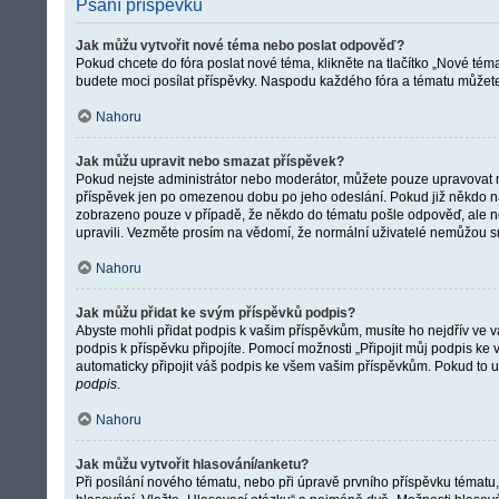
Psaní příspěvků
Jak můžu vytvořit nové téma nebo poslat odpověď?
Pokud chcete do fóra poslat nové téma, klikněte na tlačítko „Nové téma
budete moci posílat příspěvky. Naspodu každého fóra a tématu můžete n
Nahoru
Jak můžu upravit nebo smazat příspěvek?
Pokud nejste administrátor nebo moderátor, můžete pouze upravovat neb
příspěvek jen po omezenou dobu po jeho odeslání. Pokud již někdo na p
zobrazeno pouze v případě, že někdo do tématu pošle odpověď, ale neo
upravili. Vezměte prosím na vědomí, že normální uživatelé nemůžou 
Nahoru
Jak můžu přidat ke svým příspěvků podpis?
Abyste mohli přidat podpis k vašim příspěvkům, musíte ho nejdřív ve va
podpis k příspěvku připojíte. Pomocí možnosti „Připojit můj podpis k
automaticky připojit váš podpis ke všem vašim příspěvkům. Pokud to u
podpis
.
Nahoru
Jak můžu vytvořit hlasování/anketu?
Při posílání nového tématu, nebo při úpravě prvního příspěvku tématu,