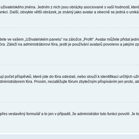
uživatelského jména. Jedním z nich jsou obrázky asociované s vaší hodností, které 
 funkci. Další, obvykle větší obrázek, je známý jako avatar a obecně se jedná o uni
te ve vašem „Uživatelském panelu“ na záložce „Profil“. Avatar můžete přidat jedním 
óra. Záleží na administrátorovi fóra, jestli je používání avatarů povoleno a jakými 
 počet příspěvků, které jste do fóra odeslali, nebo slouží k identifikaci určitých
ministrátorem fóra. Prosím, nezatěžujte fórum zbytečným přispíváním jen proto, ab
 přes vestavěný formulář a to jen v případě, že administrátor tuto funkci povolil. 