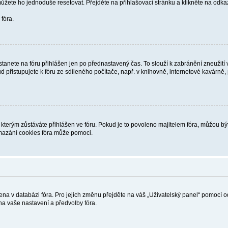
můžete ho jednoduše resetovat. Přejděte na přihlašovací stránku a klikněte na odk
fóra.
tanete na fóru přihlášen jen po přednastavený čas. To slouží k zabránění zneužití
d přistupujete k fóru ze sdíleného počítače, např. v knihovně, internetové kavárně,
rým zůstáváte přihlášen ve fóru. Pokud je to povoleno majitelem fóra, můžou být v 
mazání cookies fóra může pomoci.
žena v databázi fóra. Pro jejich změnu přejděte na váš „Uživatelský panel“ pomocí 
a vaše nastavení a předvolby fóra.