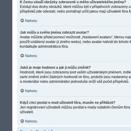
K čemu slouží obrázky zobrazené u mého uživatelského jména?
Existují dva druhy obrázků, které můžou být v příspěvcích zobrazeny u 
příspěvků jste odeslali, nebo pomáhají určit jakou mají uživatelé fóra
Nahoru
Jak můžu u svého jména zobrazit avatar?
Avatar můžete přidat pomocí možnosti „Nastavení avataru“, kterou najde
použít vzdálený avatar (z jiného webu), nebo avatar nahrát do tohoto f
kontaktujte administrátora fóra.
Nahoru
Jaká je moje hodnost a jak ji můžu změnit?
Hodnosti, které jsou zobrazeny pod vaším uživatelským jménem, indikují
sami změnit znění žádných hodností ve fóru, protože jsou nastaveny ad
a moderátor nebo administrátor jednoduše sníží váš počet příspěvků.
Nahoru
Když chci poslat e-mail uživateli fóra, musím se přihlásit?
Jen registrovaní uživatelé můžou posílat e-maily ostatním členům fóra
uživateli.
Nahoru