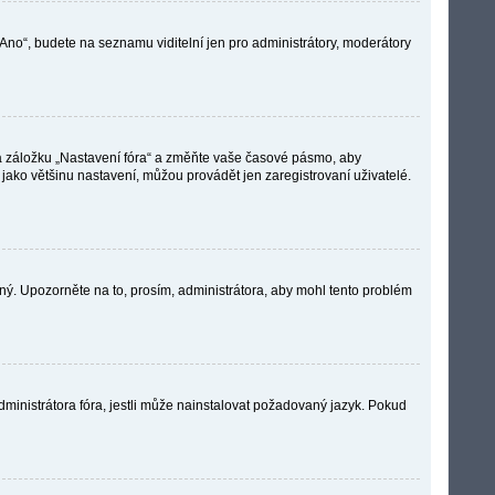
„Ano“, budete na seznamu viditelní jen pro administrátory, moderátory
na záložku „Nastavení fóra“ a změňte vaše časové pásmo, aby
ako většinu nastavení, můžou provádět jen zaregistrovaní uživatelé.
vný. Upozorněte na to, prosím, administrátora, aby mohl tento problém
dministrátora fóra, jestli může nainstalovat požadovaný jazyk. Pokud