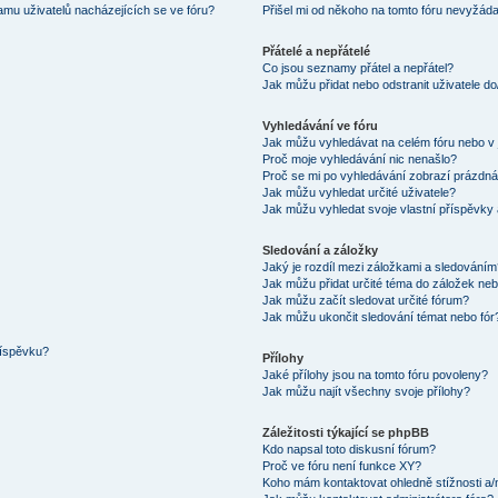
mu uživatelů nacházejících se ve fóru?
Přišel mi od někoho na tomto fóru nevyžáda
Přátelé a nepřátelé
Co jsou seznamy přátel a nepřátel?
Jak můžu přidat nebo odstranit uživatele d
Vyhledávání ve fóru
Jak můžu vyhledávat na celém fóru nebo v 
Proč moje vyhledávání nic nenašlo?
Proč se mi po vyhledávání zobrazí prázdná
Jak můžu vyhledat určité uživatele?
Jak můžu vyhledat svoje vlastní příspěvky
Sledování a záložky
Jaký je rozdíl mezi záložkami a sledování
Jak můžu přidat určité téma do záložek neb
Jak můžu začít sledovat určité fórum?
Jak můžu ukončit sledování témat nebo fór
říspěvku?
Přílohy
Jaké přílohy jsou na tomto fóru povoleny?
Jak můžu najít všechny svoje přílohy?
Záležitosti týkající se phpBB
Kdo napsal toto diskusní fórum?
Proč ve fóru není funkce XY?
Koho mám kontaktovat ohledně stížnosti a/ne