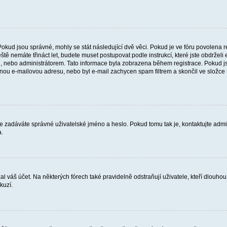
Pokud jsou správné, mohly se stát následující dvě věci. Pokud je ve fóru povolen
eště nemáte třináct let, budete muset postupovat podle instrukcí, které jste obdrže
 nebo administrátorem. Tato informace byla zobrazena během registrace. Pokud jste 
atnou e-mailovou adresu, nebo byl e-mail zachycen spam filtrem a skončil ve složce s
že zadáváte správné uživatelské jméno a heslo. Pokud tomu tak je, kontaktujte adminis
a.
 váš účet. Na některých fórech také pravidelně odstraňují uživatele, kteří dlouhou
kuzí.