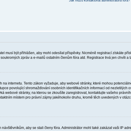
Jak můžu kontaktovat administrátora fóra?
vatel musí být přihlášen, aby mohl odesílat příspěvky. Nicméně registrací získáte pří
í soukromých zpráv a e-mailů ostatním členům fóra atd. Registrace trvá jen chvíli a
 na internetu. Tento zákon vyžaduje, aby webové stránky, které mohou potenciálně
e povolující shromažďování osobních identifikačních informací od nezletilých osob ml
ýká webové stránky, na kterou se zkoušíte zaregistrovat, kontaktujte vašeho právn
ntaktním místem pro právní zájmy jakéhokoliv druhu, kromě těch uvedených v otázc
m návštěvníkům, aby se stali členy fóra. Administrátor mohl také zakázat vaši IP a