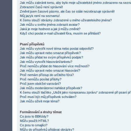
Jak můžu zabránit tomu, aby bylo moje uživatelské jméno zobrazeno na sezna
Zobrazení časů není správné!
Změnil jsem časové pásmo, ale čas se stále nezobrazuje správně!
Můj jazyk není na seznamu!
K čemu slouží obrázky zobrazené u mého uživatelského jména?
Jak můžu u svého jména zobrazit avatar?
Jaká je moje hodnost a jak ji můžu změnit?
Když chci poslat e-mail uživateli fóra, musím se přihlásit?
Psaní příspěvků
Jak můžu vytvořit nové téma nebo poslat odpověď?
Jak můžu upravit nebo smazat příspěvek?
Jak můžu přidat ke svým příspěvků podpis?
Jak můžu vytvořit hlasování/anketu?
Proč nemůžu přidat do hlasování více možností?
Jak můžu upravit nebo smazat hlasování?
Proč nemám přístup do určitého fóra?
Proč nemůžu posílat přílohy?
Proč jsem obdržel varování?
Jak můžu moderátorovi nahlásit příspěvek?
K čemu slouží tlačítko „Uložit jako rozepsanou zprávu“ zobrazené při psaní p
Proč musí být můj příspěvek schválen?
Jak můžu oživit moje téma?
Formátování a druhy témat
Co jsou to BBKódy?
Můžu použít HTML?
Co jsou to smajlíci?
Můžu do příspěvků přidávat obrázky?