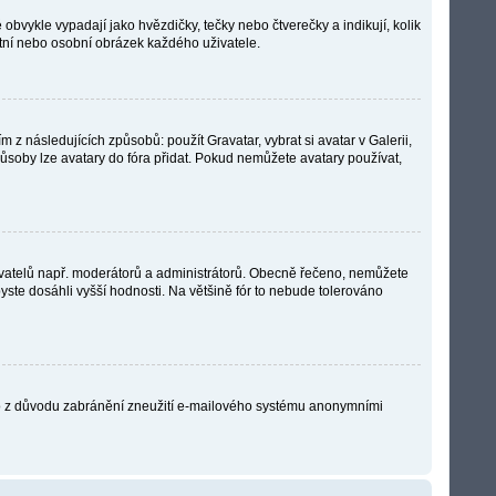
obvykle vypadají jako hvězdičky, tečky nebo čtverečky a indikují, kolik
kátní nebo osobní obrázek každého uživatele.
z následujících způsobů: použít Gravatar, vybrat si avatar v Galerii,
způsoby lze avatary do fóra přidat. Pokud nemůžete avatary používat,
 uživatelů např. moderátorů a administrátorů. Obecně řečeno, nemůžete
yste dosáhli vyšší hodnosti. Na většině fór to nebude tolerováno
Je to z důvodu zabránění zneužití e-mailového systému anonymními