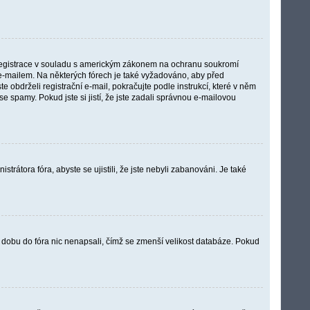
a registrace v souladu s americkým zákonem na ochranu soukromí
li e-mailem. Na některých fórech je také vyžadováno, aby před
obdrželi registrační e-mail, pokračujte podle instrukcí, které v něm
e spamy. Pokud jste si jistí, že jste zadali správnou e-mailovou
trátora fóra, abyste se ujistili, že jste nebyli zabanováni. Je také
 dobu do fóra nic nenapsali, čímž se zmenší velikost databáze. Pokud