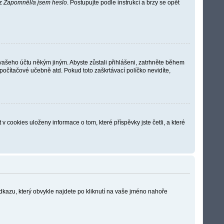
az
Zapomněl/a jsem heslo
. Postupujte podle instrukcí a brzy se opět
 vašeho účtu někým jiným. Abyste zůstali přihlášeni, zatrhněte během
 počítačové učebně atd. Pokud toto zaškrtávací políčko nevidíte,
cookies uloženy informace o tom, které příspěvky jste četli, a které
odkazu, který obvykle najdete po kliknutí na vaše jméno nahoře