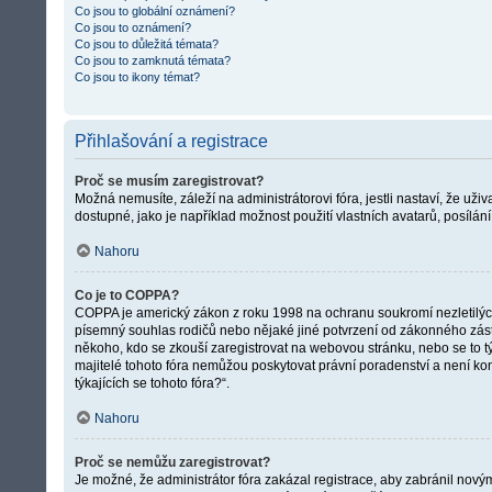
Co jsou to globální oznámení?
Co jsou to oznámení?
Co jsou to důležitá témata?
Co jsou to zamknutá témata?
Co jsou to ikony témat?
Přihlašování a registrace
Proč se musím zaregistrovat?
Možná nemusíte, záleží na administrátorovi fóra, jestli nastaví, že uži
dostupné, jako je například možnost použití vlastních avatarů, posílán
Nahoru
Co je to COPPA?
COPPA je americký zákon z roku 1998 na ochranu soukromí nezletilých
písemný souhlas rodičů nebo nějaké jiné potvrzení od zákonného zástupc
někoho, kdo se zkouší zaregistrovat na webovou stránku, nebo se to t
majitelé tohoto fóra nemůžou poskytovat právní poradenství a není ko
týkajících se tohoto fóra?“.
Nahoru
Proč se nemůžu zaregistrovat?
Je možné, že administrátor fóra zakázal registrace, aby zabránil nový