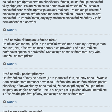
na tlačítko pro úpravu prvního příspěvku v tématu, ke kterému je hlasování
vždy připojeno. Pokud zatím nikdo nehlasoval, uživatelé můžou smazat
hlasování nebo v něm upravit jakoukoliv možnost. Pokud ale již uživatelé
hlasovali, jen administrátoři nebo moderátoři můžou upravit nebo smazat
hlasování. To zabrání tomu, aby byly možnosti hlasování změněny v ještě
neukončeném hlasování.
Nahoru
Proč nemám přístup do určitého fóra?
Do některých fór mají přístup jen určití uživatelé nebo skupiny. Abyste je mohli
zobrazit, číst, přispívat do nich nebo v nich provádět jiné akce, můžete
potřebovat speciální oprávnění. Kontaktujte administrátora fóra, aby vám
umožnil do fóra přístup.
Nahoru
Proč nemůžu posílat přílohy?
Oprávnění pro přílohy se nastavují pro jednotlivá fóra, skupiny nebo uživatele.
Administrátor fóra nemusel povolit do určitého fóra, do kterého můžete posílat
příspěvky, přidávat přílohy, nebo možná, že posílat přílohy můžou jen určité
skupiny, do kterých nepatříte. Pokud si nejste jisti, z jakého důvodu nemůžete
k příspěvkům přidávat přílohy, kontaktujte administrátora fóra.
Nahoru