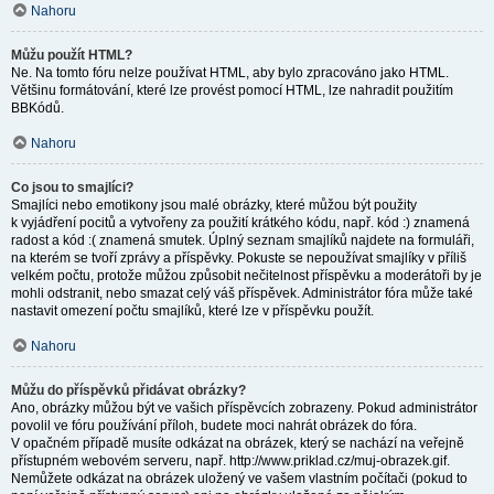
Nahoru
Můžu použít HTML?
Ne. Na tomto fóru nelze používat HTML, aby bylo zpracováno jako HTML.
Většinu formátování, které lze provést pomocí HTML, lze nahradit použitím
BBKódů.
Nahoru
Co jsou to smajlíci?
Smajlíci nebo emotikony jsou malé obrázky, které můžou být použity
k vyjádření pocitů a vytvořeny za použití krátkého kódu, např. kód :) znamená
radost a kód :( znamená smutek. Úplný seznam smajlíků najdete na formuláři,
na kterém se tvoří zprávy a příspěvky. Pokuste se nepoužívat smajlíky v příliš
velkém počtu, protože můžou způsobit nečitelnost příspěvku a moderátoři by je
mohli odstranit, nebo smazat celý váš příspěvek. Administrátor fóra může také
nastavit omezení počtu smajlíků, které lze v příspěvku použít.
Nahoru
Můžu do příspěvků přidávat obrázky?
Ano, obrázky můžou být ve vašich příspěvcích zobrazeny. Pokud administrátor
povolil ve fóru používání příloh, budete moci nahrát obrázek do fóra.
V opačném případě musíte odkázat na obrázek, který se nachází na veřejně
přístupném webovém serveru, např. http://www.priklad.cz/muj-obrazek.gif.
Nemůžete odkázat na obrázek uložený ve vašem vlastním počítači (pokud to