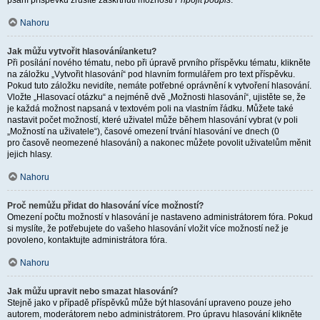
psaní příspěvku zrušíte zaškrtnutí možnosti
Připojit podpis
.
Nahoru
Jak můžu vytvořit hlasování/anketu?
Při posílání nového tématu, nebo při úpravě prvního příspěvku tématu, klikněte
na záložku „Vytvořit hlasování“ pod hlavním formulářem pro text příspěvku.
Pokud tuto záložku nevidíte, nemáte potřebné oprávnění k vytvoření hlasování.
Vložte „Hlasovací otázku“ a nejméně dvě „Možnosti hlasování“, ujistěte se, že
je každá možnost napsaná v textovém poli na vlastním řádku. Můžete také
nastavit počet možností, které uživatel může během hlasování vybrat (v poli
„Možností na uživatele“), časové omezení trvání hlasování ve dnech (0
pro časově neomezené hlasování) a nakonec můžete povolit uživatelům měnit
jejich hlasy.
Nahoru
Proč nemůžu přidat do hlasování více možností?
Omezení počtu možností v hlasování je nastaveno administrátorem fóra. Pokud
si myslíte, že potřebujete do vašeho hlasování vložit více možností než je
povoleno, kontaktujte administrátora fóra.
Nahoru
Jak můžu upravit nebo smazat hlasování?
Stejně jako v případě příspěvků může být hlasování upraveno pouze jeho
autorem, moderátorem nebo administrátorem. Pro úpravu hlasování klikněte