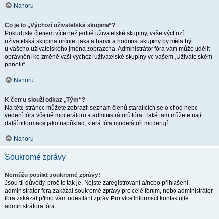
Nahoru
Co je to „Výchozí uživatelská skupina“?
Pokud jste členem více než jedné uživatelské skupiny, vaše výchozí
uživatelská skupina určuje, jaká a barva a hodnost skupiny by měla být
u vašeho uživatelského jména zobrazena. Administrátor fóra vám může udělit
oprávnění ke změně vaší výchozí uživatelské skupiny ve vašem „Uživatelském
panelu“.
Nahoru
K čemu slouží odkaz „Tým“?
Na této stránce můžete zobrazit seznam členů starajících se o chod nebo
vedení fóra včetně moderátorů a administrátorů fóra. Také tam můžete najít
další informace jako například, která fóra moderátoři moderují.
Nahoru
Soukromé zprávy
Nemůžu posílat soukromé zprávy!
Jsou tři důvody, proč to tak je. Nejste zaregistrovaní a/nebo přihlášení,
administrátor fóra zakázal soukromé zprávy pro celé fórum, nebo administrátor
fóra zakázal přímo vám odesílání zpráv. Pro více informací kontaktujte
administrátora fóra.