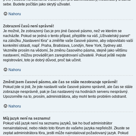
sebe. Budete počítán jako skrytý uživatel.
Nahoru
Zobrazení časů není správné!
Je možné, že zobrazený čas je pro jiné časové pásmo, než ve kterém se
nacházíte. Pokud se jedná o tento případ, přejděte na váš „Uživatelský panel“
na záložku „Nastavení fóra“ a změňte vaše časové pásmo, aby odpovídalo vaší
konkrétní oblasti, např. Praha, Bratislava, Londýn, New York, Sydney atd.
Vezměte prosím na vědomí, že změnu časového pásma, stejně jako většinu
nastavení, můžou provádět jen zaregistrovaní uživatelé. Pokud ještě nejste
registrováni, toto je dobrý důvod, proč tak učinit.
Nahoru
Změnil jsem časové pásmo, ale čas se stále nezobrazuje správně!
Pokud jste si jisti, že jste nastavili vaše časové pásmo správně, ale čas se stále
zobrazuje nesprávně, pak je čas nastavený na hodinách serveru nesprávný.
Upozorněte na to, prosím, administrátora, aby mohl tento problém odstranit.
Nahoru
Můj jazyk není na seznamu!
Pokud váš jazyk není na seznamu jazyků, tak ho buď administrátor
nenainstaloval, nebo nikdo toto fórum do vašeho jazyka nepřeložil. Zkuste se
zeptat administrátora fóra, jestli může nainstalovat požadovaný jazyk. Pokud