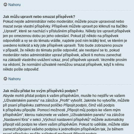
Nahoru
Jak můžu upravit nebo smazat příspěvek?
Pokud nejste administrátor nebo moderátor, můžete pouze upravovat nebo
mazat svoje vlastní příspěvky. Příspěvek můžete upravit po kliknutí na tlačítko
„Upravit“, které se nachází v příslušném příspěvku. Někdy lze upravit příspěvek
jen po omezenou dobu po jeho odeslání. Pokud již někdo na příspěvek
odpověděl a vy se do tématu vrátíte, najdete pod ním krátký text, ve kterém je
uvedeno kolikrát a kdy jste příspěvek upravili. Toto bude zobrazeno pouze
v případě, že někdo do tématu pošle odpověď, ale neobjeví se to, pokud
moderátor nebo administrátor upraví příspěvek, ačkoli ti mohou zanechat
na základě vlastního uvážení vzkaz, proč příspěvek upravili. Vezměte prosím
na vědomí, že normální uživatelé nemůžou smazat příspěvek, když k němu
někdo pošle odpověď.
Nahoru
Jak můžu přidat ke svým příspěvků podpis?
Abyste mohli přidat podpis k vašim příspěvkům, musíte ho nejdřív ve vašem
„Uživatelském panelu“ na záložce „Profil“ vytvořit. Jakmile ho vytvoříte, můžete
při psaní příspěvku zatrhnout políčko
Připojit podpis
, čímž váš podpis
k příspěvku připojíte. Pomocí možnosti „Připojit můj podpis ke všem mým
příspěvkům“, kterou naleznete ve vašem „Uživatelském panelu“ na záložce
„Nastavení fóra“ v sekci „Výchozí nastavení příspěvků“ můžete automaticky
připojit váš podpis ke všem vašim příspěvkům. Pokud to uděláte, můžete stále
zamezit připojení vašeho podpisu k jednotlivým příspěvkům tak, že během