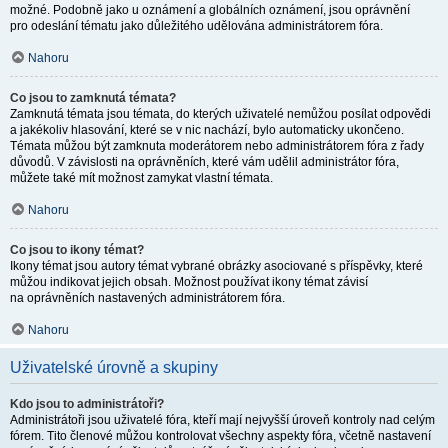
možné. Podobně jako u oznámení a globálních oznámení, jsou oprávnění
pro odeslání tématu jako důležitého udělována administrátorem fóra.
Nahoru
Co jsou to zamknutá témata?
Zamknutá témata jsou témata, do kterých uživatelé nemůžou posílat odpovědi
a jakékoliv hlasování, které se v nic nachází, bylo automaticky ukončeno.
Témata můžou být zamknuta moderátorem nebo administrátorem fóra z řady
důvodů. V závislosti na oprávněních, které vám udělil administrátor fóra,
můžete také mít možnost zamykat vlastní témata.
Nahoru
Co jsou to ikony témat?
Ikony témat jsou autory témat vybrané obrázky asociované s příspěvky, které
můžou indikovat jejich obsah. Možnost používat ikony témat závisí
na oprávněních nastavených administrátorem fóra.
Nahoru
Uživatelské úrovně a skupiny
Kdo jsou to administrátoři?
Administrátoři jsou uživatelé fóra, kteří mají nejvyšší úroveň kontroly nad celým
fórem. Tito členové můžou kontrolovat všechny aspekty fóra, včetně nastavení