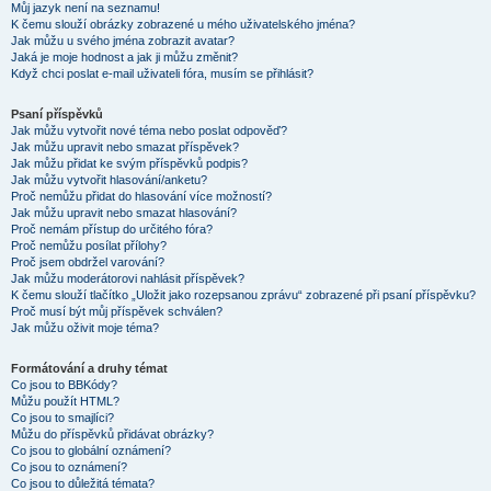
Můj jazyk není na seznamu!
K čemu slouží obrázky zobrazené u mého uživatelského jména?
Jak můžu u svého jména zobrazit avatar?
Jaká je moje hodnost a jak ji můžu změnit?
Když chci poslat e-mail uživateli fóra, musím se přihlásit?
Psaní příspěvků
Jak můžu vytvořit nové téma nebo poslat odpověď?
Jak můžu upravit nebo smazat příspěvek?
Jak můžu přidat ke svým příspěvků podpis?
Jak můžu vytvořit hlasování/anketu?
Proč nemůžu přidat do hlasování více možností?
Jak můžu upravit nebo smazat hlasování?
Proč nemám přístup do určitého fóra?
Proč nemůžu posílat přílohy?
Proč jsem obdržel varování?
Jak můžu moderátorovi nahlásit příspěvek?
K čemu slouží tlačítko „Uložit jako rozepsanou zprávu“ zobrazené při psaní příspěvku?
Proč musí být můj příspěvek schválen?
Jak můžu oživit moje téma?
Formátování a druhy témat
Co jsou to BBKódy?
Můžu použít HTML?
Co jsou to smajlíci?
Můžu do příspěvků přidávat obrázky?
Co jsou to globální oznámení?
Co jsou to oznámení?
Co jsou to důležitá témata?