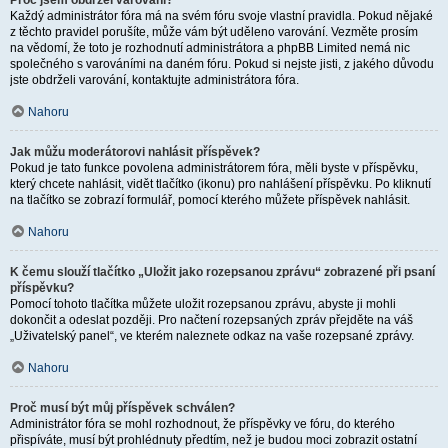
Proč jsem obdržel varování?
Každý administrátor fóra má na svém fóru svoje vlastní pravidla. Pokud nějaké
z těchto pravidel porušíte, může vám být uděleno varování. Vezměte prosím
na vědomí, že toto je rozhodnutí administrátora a phpBB Limited nemá nic
společného s varováními na daném fóru. Pokud si nejste jisti, z jakého důvodu
jste obdrželi varování, kontaktujte administrátora fóra.
Nahoru
Jak můžu moderátorovi nahlásit příspěvek?
Pokud je tato funkce povolena administrátorem fóra, měli byste v příspěvku,
který chcete nahlásit, vidět tlačítko (ikonu) pro nahlášení příspěvku. Po kliknutí
na tlačítko se zobrazí formulář, pomocí kterého můžete příspěvek nahlásit.
Nahoru
K čemu slouží tlačítko „Uložit jako rozepsanou zprávu“ zobrazené při psaní
příspěvku?
Pomocí tohoto tlačítka můžete uložit rozepsanou zprávu, abyste ji mohli
dokončit a odeslat později. Pro načtení rozepsaných zpráv přejděte na váš
„Uživatelský panel“, ve kterém naleznete odkaz na vaše rozepsané zprávy.
Nahoru
Proč musí být můj příspěvek schválen?
Administrátor fóra se mohl rozhodnout, že příspěvky ve fóru, do kterého
přispíváte, musí být prohlédnuty předtím, než je budou moci zobrazit ostatní