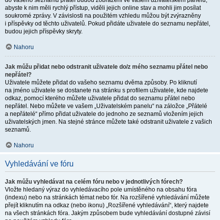
do vašeho seznamu přátel budou zobrazeni ve vašem uživatelském panelu,
abyste k nim měli rychlý přístup, viděli jejich online stav a mohli jim posílat
soukromé zprávy. V závislosti na použitém vzhledu můžou být zvýrazněny
i příspěvky od těchto uživatelů. Pokud přidáte uživatele do seznamu nepřátel,
budou jejich příspěvky skryty.
Nahoru
Jak můžu přidat nebo odstranit uživatele do/z mého seznamu přátel nebo
nepřátel?
Uživatele můžete přidat do vašeho seznamu dvěma způsoby. Po kliknutí
na jméno uživatele se dostanete na stránku s profilem uživatele, kde najdete
odkaz, pomocí kterého můžete uživatele přidat do seznamu přátel nebo
nepřátel. Nebo můžete ve vašem „Uživatelském panelu“ na záložce „Přátelé
a nepřátelé“ přímo přidat uživatele do jednoho ze seznamů vložením jejich
uživatelských jmen. Na stejné stránce můžete také odstranit uživatele z vašich
seznamů.
Nahoru
Vyhledávání ve fóru
Jak můžu vyhledávat na celém fóru nebo v jednotlivých fórech?
Vložte hledaný výraz do vyhledávacího pole umístěného na obsahu fóra
(indexu) nebo na stránkách témat nebo fór. Na rozšířené vyhledávání můžete
přejít kliknutím na odkaz (nebo ikonu) „Rozšířené vyhledávání“, který najdete
na všech stránkách fóra. Jakým způsobem bude vyhledávání dostupné závisí