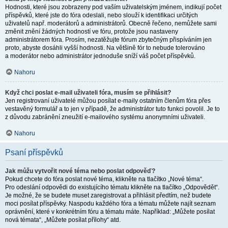
Hodnosti, které jsou zobrazeny pod vaším uživatelským jménem, indikují počet
příspěvků, které jste do fóra odeslali, nebo slouží k identifikaci určitých
uživatelů např. moderátorů a administrátorů. Obecně řečeno, nemůžete sami
změnit znění žádných hodností ve fóru, protože jsou nastaveny
administrátorem fóra. Prosím, nezatěžujte fórum zbytečným přispíváním jen
proto, abyste dosáhli vyšší hodnosti. Na většině fór to nebude tolerováno
a moderátor nebo administrátor jednoduše sníží váš počet příspěvků.
Nahoru
Když chci poslat e-mail uživateli fóra, musím se přihlásit?
Jen registrovaní uživatelé můžou posílat e-maily ostatním členům fóra přes
vestavěný formulář a to jen v případě, že administrátor tuto funkci povolil. Je to
z důvodu zabránění zneužití e-mailového systému anonymními uživateli.
Nahoru
Psaní příspěvků
Jak můžu vytvořit nové téma nebo poslat odpověď?
Pokud chcete do fóra poslat nové téma, klikněte na tlačítko „Nové téma“.
Pro odeslání odpovědi do existujícího tématu klikněte na tlačítko „Odpovědět“.
Je možné, že se budete muset zaregistrovat a přihlásit předtím, než budete
moci posílat příspěvky. Naspodu každého fóra a tématu můžete najít seznam
oprávnění, které v konkrétním fóru a tématu máte. Například: „Můžete posílat
nová témata“, „Můžete posílat přílohy“ atd.