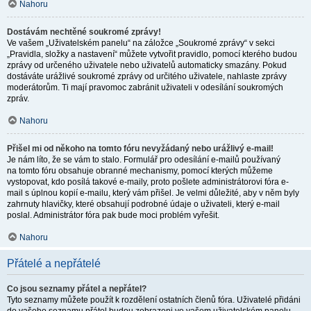
Nahoru
Dostávám nechtěné soukromé zprávy!
Ve vašem „Uživatelském panelu“ na záložce „Soukromé zprávy“ v sekci
„Pravidla, složky a nastavení“ můžete vytvořit pravidlo, pomocí kterého budou
zprávy od určeného uživatele nebo uživatelů automaticky smazány. Pokud
dostáváte urážlivé soukromé zprávy od určitého uživatele, nahlaste zprávy
moderátorům. Ti mají pravomoc zabránit uživateli v odesílání soukromých
zpráv.
Nahoru
Přišel mi od někoho na tomto fóru nevyžádaný nebo urážlivý e-mail!
Je nám líto, že se vám to stalo. Formulář pro odesílání e-mailů používaný
na tomto fóru obsahuje obranné mechanismy, pomocí kterých můžeme
vystopovat, kdo posílá takové e-maily, proto pošlete administrátorovi fóra e-
mail s úplnou kopií e-mailu, který vám přišel. Je velmi důležité, aby v něm byly
zahrnuty hlavičky, které obsahují podrobné údaje o uživateli, který e-mail
poslal. Administrátor fóra pak bude moci problém vyřešit.
Nahoru
Přátelé a nepřátelé
Co jsou seznamy přátel a nepřátel?
Tyto seznamy můžete použít k rozdělení ostatních členů fóra. Uživatelé přidáni