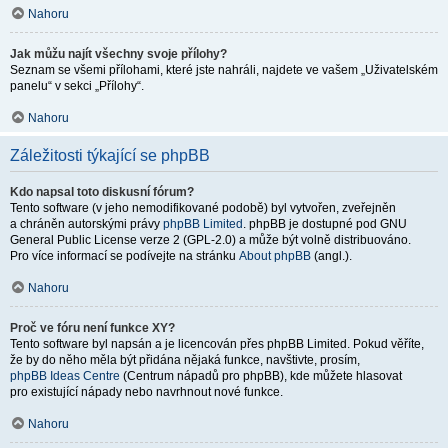
Nahoru
Jak můžu najít všechny svoje přílohy?
Seznam se všemi přílohami, které jste nahráli, najdete ve vašem „Uživatelském
panelu“ v sekci „Přílohy“.
Nahoru
Záležitosti týkající se phpBB
Kdo napsal toto diskusní fórum?
Tento software (v jeho nemodifikované podobě) byl vytvořen, zveřejněn
a chráněn autorskými právy
phpBB Limited
. phpBB je dostupné pod GNU
General Public License verze 2 (GPL-2.0) a může být volně distribuováno.
Pro více informací se podívejte na stránku
About phpBB
(angl.).
Nahoru
Proč ve fóru není funkce XY?
Tento software byl napsán a je licencován přes phpBB Limited. Pokud věříte,
že by do něho měla být přidána nějaká funkce, navštivte, prosím,
phpBB Ideas Centre
(Centrum nápadů pro phpBB), kde můžete hlasovat
pro existující nápady nebo navrhnout nové funkce.
Nahoru