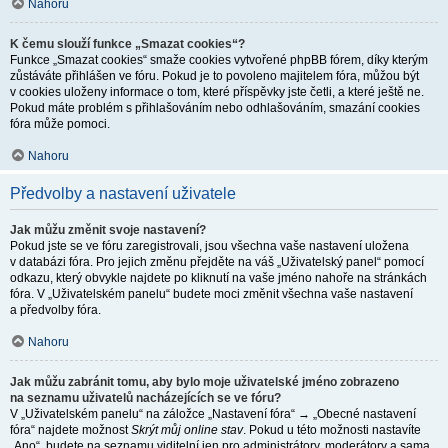
Nahoru
K čemu slouží funkce „Smazat cookies“?
Funkce „Smazat cookies“ smaže cookies vytvořené phpBB fórem, díky kterým
zůstáváte přihlášen ve fóru. Pokud je to povoleno majitelem fóra, můžou být
v cookies uloženy informace o tom, které příspěvky jste četli, a které ještě ne.
Pokud máte problém s přihlašováním nebo odhlašováním, smazání cookies
fóra může pomoci.
Nahoru
Předvolby a nastavení uživatele
Jak můžu změnit svoje nastavení?
Pokud jste se ve fóru zaregistrovali, jsou všechna vaše nastavení uložena
v databázi fóra. Pro jejich změnu přejděte na váš „Uživatelský panel“ pomocí
odkazu, který obvykle najdete po kliknutí na vaše jméno nahoře na stránkách
fóra. V „Uživatelském panelu“ budete moci změnit všechna vaše nastavení
a předvolby fóra.
Nahoru
Jak můžu zabránit tomu, aby bylo moje uživatelské jméno zobrazeno
na seznamu uživatelů nacházejících se ve fóru?
V „Uživatelském panelu“ na záložce „Nastavení fóra“ → „Obecné nastavení
fóra“ najdete možnost
Skrýt můj online stav
. Pokud u této možnosti nastavíte
„Ano“, budete na seznamu viditelní jen pro administrátory, moderátory a sama