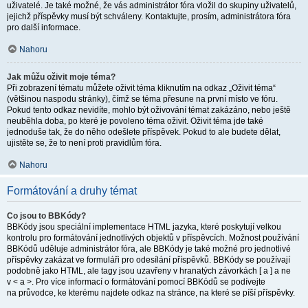
uživatelé. Je také možné, že vás administrátor fóra vložil do skupiny uživatelů,
jejichž příspěvky musí být schváleny. Kontaktujte, prosím, administrátora fóra
pro další informace.
Nahoru
Jak můžu oživit moje téma?
Při zobrazení tématu můžete oživit téma kliknutím na odkaz „Oživit téma“
(většinou naspodu stránky), čímž se téma přesune na první místo ve fóru.
Pokud tento odkaz nevidíte, mohlo být oživování témat zakázáno, nebo ještě
neuběhla doba, po které je povoleno téma oživit. Oživit téma jde také
jednoduše tak, že do něho odešlete příspěvek. Pokud to ale budete dělat,
ujistěte se, že to není proti pravidlům fóra.
Nahoru
Formátování a druhy témat
Co jsou to BBKódy?
BBKódy jsou speciální implementace HTML jazyka, které poskytují velkou
kontrolu pro formátování jednotlivých objektů v příspěvcích. Možnost používání
BBKódů uděluje administrátor fóra, ale BBKódy je také možné pro jednotlivé
příspěvky zakázat ve formuláři pro odesílání příspěvků. BBKódy se používají
podobně jako HTML, ale tagy jsou uzavřeny v hranatých závorkách [ a ] a ne
v < a >. Pro více informací o formátování pomocí BBKódů se podívejte
na průvodce, ke kterému najdete odkaz na stránce, na které se píší příspěvky.