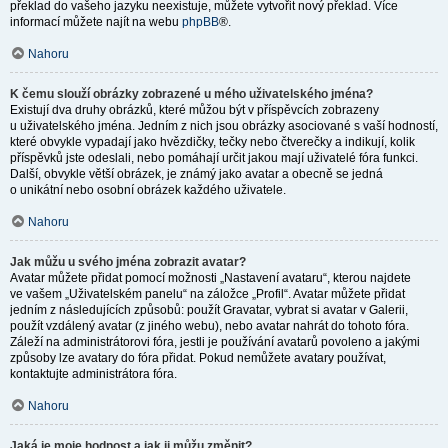
překlad do vašeho jazyku neexistuje, můžete vytvořit nový překlad. Více
informací můžete najít na webu
phpBB
®.
Nahoru
K čemu slouží obrázky zobrazené u mého uživatelského jména?
Existují dva druhy obrázků, které můžou být v příspěvcích zobrazeny
u uživatelského jména. Jedním z nich jsou obrázky asociované s vaší hodností,
které obvykle vypadají jako hvězdičky, tečky nebo čtverečky a indikují, kolik
příspěvků jste odeslali, nebo pomáhají určit jakou mají uživatelé fóra funkci.
Další, obvykle větší obrázek, je známý jako avatar a obecně se jedná
o unikátní nebo osobní obrázek každého uživatele.
Nahoru
Jak můžu u svého jména zobrazit avatar?
Avatar můžete přidat pomocí možnosti „Nastavení avataru“, kterou najdete
ve vašem „Uživatelském panelu“ na záložce „Profil“. Avatar můžete přidat
jedním z následujících způsobů: použít Gravatar, vybrat si avatar v Galerii,
použít vzdálený avatar (z jiného webu), nebo avatar nahrát do tohoto fóra.
Záleží na administrátorovi fóra, jestli je používání avatarů povoleno a jakými
způsoby lze avatary do fóra přidat. Pokud nemůžete avatary používat,
kontaktujte administrátora fóra.
Nahoru
Jaká je moje hodnost a jak ji můžu změnit?