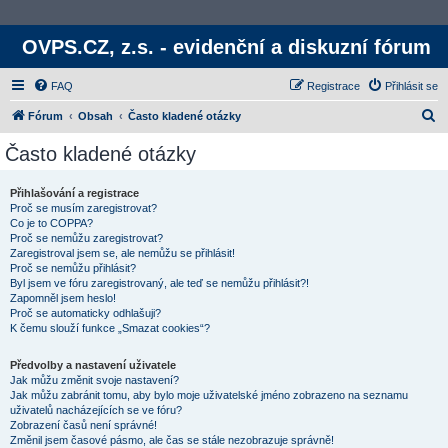
OVPS.CZ, z.s. - evidenční a diskuzní fórum
FAQ
Registrace
Přihlásit se
H
Fórum
Obsah
Často kladené otázky
l
Často kladené otázky
e
d
Přihlašování a registrace
Proč se musím zaregistrovat?
a
Co je to COPPA?
t
Proč se nemůžu zaregistrovat?
Zaregistroval jsem se, ale nemůžu se přihlásit!
Proč se nemůžu přihlásit?
Byl jsem ve fóru zaregistrovaný, ale teď se nemůžu přihlásit?!
Zapomněl jsem heslo!
Proč se automaticky odhlašuji?
K čemu slouží funkce „Smazat cookies“?
Předvolby a nastavení uživatele
Jak můžu změnit svoje nastavení?
Jak můžu zabránit tomu, aby bylo moje uživatelské jméno zobrazeno na seznamu
uživatelů nacházejících se ve fóru?
Zobrazení časů není správné!
Změnil jsem časové pásmo, ale čas se stále nezobrazuje správně!