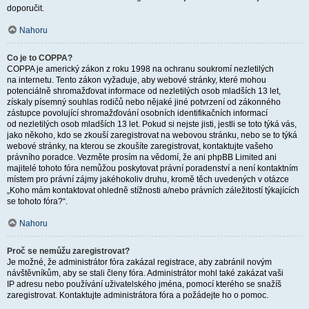
doporučit.
Nahoru
Co je to COPPA?
COPPA je americký zákon z roku 1998 na ochranu soukromí nezletilých
na internetu. Tento zákon vyžaduje, aby webové stránky, které mohou
potenciálně shromažďovat informace od nezletilých osob mladších 13 let,
získaly písemný souhlas rodičů nebo nějaké jiné potvrzení od zákonného
zástupce povolující shromažďování osobních identifikačních informací
od nezletilých osob mladších 13 let. Pokud si nejste jisti, jestli se toto týká vás,
jako někoho, kdo se zkouší zaregistrovat na webovou stránku, nebo se to týká
webové stránky, na kterou se zkoušíte zaregistrovat, kontaktujte vašeho
právního poradce. Vezměte prosím na vědomí, že ani phpBB Limited ani
majitelé tohoto fóra nemůžou poskytovat právní poradenství a není kontaktním
místem pro právní zájmy jakéhokoliv druhu, kromě těch uvedených v otázce
„Koho mám kontaktovat ohledně stížnosti a/nebo právních záležitostí týkajících
se tohoto fóra?“.
Nahoru
Proč se nemůžu zaregistrovat?
Je možné, že administrátor fóra zakázal registrace, aby zabránil novým
návštěvníkům, aby se stali členy fóra. Administrátor mohl také zakázat vaši
IP adresu nebo používání uživatelského jména, pomocí kterého se snažíš
zaregistrovat. Kontaktujte administrátora fóra a požádejte ho o pomoc.