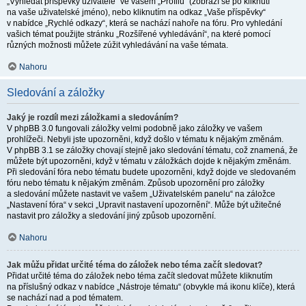
„Vyhledat příspěvky uživatele“ ve vašem „Profilu“ (zobrazí se po kliknutí
na vaše uživatelské jméno), nebo kliknutím na odkaz „Vaše příspěvky“
v nabídce „Rychlé odkazy“, která se nachází nahoře na fóru. Pro vyhledání
vašich témat použijte stránku „Rozšířené vyhledávání“, na které pomocí
různých možnosti můžete zúžit vyhledávání na vaše témata.
Nahoru
Sledování a záložky
Jaký je rozdíl mezi záložkami a sledováním?
V phpBB 3.0 fungovali záložky velmi podobně jako záložky ve vašem
prohlížeči. Nebyli jste upozorněni, když došlo v tématu k nějakým změnám.
V phpBB 3.1 se záložky chovají stejně jako sledování tématu, což znamená, že
můžete být upozorněni, když v tématu v záložkách dojde k nějakým změnám.
Při sledování fóra nebo tématu budete upozorněni, když dojde ve sledovaném
fóru nebo tématu k nějakým změnám. Způsob upozornění pro záložky
a sledování můžete nastavit ve vašem „Uživatelském panelu“ na záložce
„Nastavení fóra“ v sekci „Upravit nastavení upozornění“. Může být užitečné
nastavit pro záložky a sledování jiný způsob upozornění.
Nahoru
Jak můžu přidat určité téma do záložek nebo téma začít sledovat?
Přidat určité téma do záložek nebo téma začít sledovat můžete kliknutím
na příslušný odkaz v nabídce „Nástroje tématu“ (obvykle má ikonu klíče), která
se nachází nad a pod tématem.