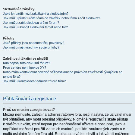
Sledování a záložky
Jaký je rozdíl mezi záložkami a sledováním?
Jak můžu přidat určité téma do záložek nebo téma začít sledovat?
Jak můžu začít sledovat určité fórum?
Jak můžu ukončit sledování témat nebo fór?
Přílohy
Jaké přílohy jsou na tomto fóru povoleny?
Jak můžu najít všechny svoje přílohy?
Záležitosti týkající se phpBB
Kdo napsal toto diskusní fórum?
Proč ve fóru není funkce XY?
Koho mám kontaktovat ohledně stížnosti a/nebo právních záležitostí týkajících se
tohoto fóra?
Jak můžu kontaktovat administrátora fóra?
Přihlašování a registrace
Proč se musím zaregistrovat?
Možná nemusíte, záleží na administrátorovi fóra, jestli nastaví, že uživatel musí
být přihlášen, aby mohl odesílat příspěvky. Nicméně registrací získáte přístup
k dalším funkcím, které nejsou pro nepřihlášené uživatele dostupné, jako je
například možnost použití vlastních avatarů, posílání soukromých zpráv a e-
mailů ostatním členům fóra atd. Registrace trvá jen chvíli a tak vám ji můžeme