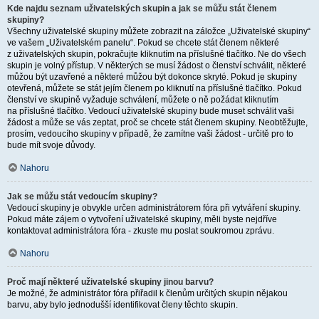
Kde najdu seznam uživatelských skupin a jak se můžu stát členem
skupiny?
Všechny uživatelské skupiny můžete zobrazit na záložce „Uživatelské skupiny“
ve vašem „Uživatelském panelu“. Pokud se chcete stát členem některé
z uživatelských skupin, pokračujte kliknutím na příslušné tlačítko. Ne do všech
skupin je volný přístup. V některých se musí žádost o členství schválit, některé
můžou být uzavřené a některé můžou být dokonce skryté. Pokud je skupiny
otevřená, můžete se stát jejím členem po kliknutí na příslušné tlačítko. Pokud
členství ve skupině vyžaduje schválení, můžete o ně požádat kliknutím
na příslušné tlačítko. Vedoucí uživatelské skupiny bude muset schválit vaši
žádost a může se vás zeptat, proč se chcete stát členem skupiny. Neobtěžujte,
prosím, vedoucího skupiny v případě, že zamítne vaši žádost - určitě pro to
bude mít svoje důvody.
Nahoru
Jak se můžu stát vedoucím skupiny?
Vedoucí skupiny je obvykle určen administrátorem fóra při vytváření skupiny.
Pokud máte zájem o vytvoření uživatelské skupiny, měli byste nejdříve
kontaktovat administrátora fóra - zkuste mu poslat soukromou zprávu.
Nahoru
Proč mají některé uživatelské skupiny jinou barvu?
Je možné, že administrátor fóra přiřadil k členům určitých skupin nějakou
barvu, aby bylo jednodušší identifikovat členy těchto skupin.