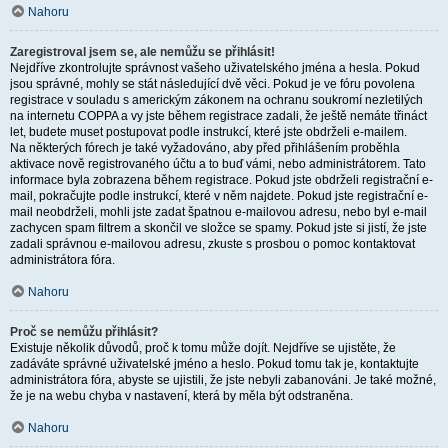
Nahoru
Zaregistroval jsem se, ale nemůžu se přihlásit!
Nejdříve zkontrolujte správnost vašeho uživatelského jména a hesla. Pokud
jsou správné, mohly se stát následující dvě věci. Pokud je ve fóru povolena
registrace v souladu s americkým zákonem na ochranu soukromí nezletilých
na internetu COPPA a vy jste během registrace zadali, že ještě nemáte třináct
let, budete muset postupovat podle instrukcí, které jste obdrželi e-mailem.
Na některých fórech je také vyžadováno, aby před přihlášením proběhla
aktivace nově registrovaného účtu a to buď vámi, nebo administrátorem. Tato
informace byla zobrazena během registrace. Pokud jste obdrželi registrační e-
mail, pokračujte podle instrukcí, které v něm najdete. Pokud jste registrační e-
mail neobdrželi, mohli jste zadat špatnou e-mailovou adresu, nebo byl e-mail
zachycen spam filtrem a skončil ve složce se spamy. Pokud jste si jistí, že jste
zadali správnou e-mailovou adresu, zkuste s prosbou o pomoc kontaktovat
administrátora fóra.
Nahoru
Proč se nemůžu přihlásit?
Existuje několik důvodů, proč k tomu může dojít. Nejdříve se ujistěte, že
zadáváte správné uživatelské jméno a heslo. Pokud tomu tak je, kontaktujte
administrátora fóra, abyste se ujistili, že jste nebyli zabanováni. Je také možné,
že je na webu chyba v nastavení, která by měla být odstraněna.
Nahoru