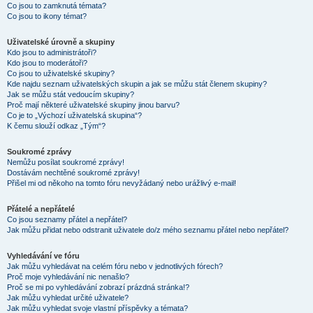
Co jsou to zamknutá témata?
Co jsou to ikony témat?
Uživatelské úrovně a skupiny
Kdo jsou to administrátoři?
Kdo jsou to moderátoři?
Co jsou to uživatelské skupiny?
Kde najdu seznam uživatelských skupin a jak se můžu stát členem skupiny?
Jak se můžu stát vedoucím skupiny?
Proč mají některé uživatelské skupiny jinou barvu?
Co je to „Výchozí uživatelská skupina“?
K čemu slouží odkaz „Tým“?
Soukromé zprávy
Nemůžu posílat soukromé zprávy!
Dostávám nechtěné soukromé zprávy!
Přišel mi od někoho na tomto fóru nevyžádaný nebo urážlivý e-mail!
Přátelé a nepřátelé
Co jsou seznamy přátel a nepřátel?
Jak můžu přidat nebo odstranit uživatele do/z mého seznamu přátel nebo nepřátel?
Vyhledávání ve fóru
Jak můžu vyhledávat na celém fóru nebo v jednotlivých fórech?
Proč moje vyhledávání nic nenašlo?
Proč se mi po vyhledávání zobrazí prázdná stránka!?
Jak můžu vyhledat určité uživatele?
Jak můžu vyhledat svoje vlastní příspěvky a témata?