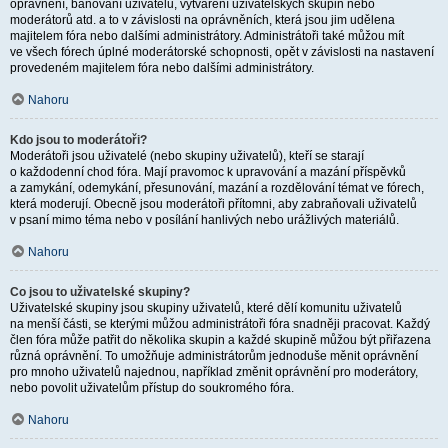
oprávnění, banování uživatelů, vytváření uživatelských skupin nebo
moderátorů atd. a to v závislosti na oprávněních, která jsou jim udělena
majitelem fóra nebo dalšími administrátory. Administrátoři také můžou mít
ve všech fórech úplné moderátorské schopnosti, opět v závislosti na nastavení
provedeném majitelem fóra nebo dalšími administrátory.
Nahoru
Kdo jsou to moderátoři?
Moderátoři jsou uživatelé (nebo skupiny uživatelů), kteří se starají
o každodenní chod fóra. Mají pravomoc k upravování a mazání příspěvků
a zamykání, odemykání, přesunování, mazání a rozdělování témat ve fórech,
která moderují. Obecně jsou moderátoři přítomni, aby zabraňovali uživatelů
v psaní mimo téma nebo v posílání hanlivých nebo urážlivých materiálů.
Nahoru
Co jsou to uživatelské skupiny?
Uživatelské skupiny jsou skupiny uživatelů, které dělí komunitu uživatelů
na menší části, se kterými můžou administrátoři fóra snadněji pracovat. Každý
člen fóra může patřit do několika skupin a každé skupině můžou být přiřazena
různá oprávnění. To umožňuje administrátorům jednoduše měnit oprávnění
pro mnoho uživatelů najednou, například změnit oprávnění pro moderátory,
nebo povolit uživatelům přístup do soukromého fóra.
Nahoru