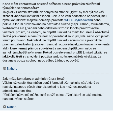
Koho mám kontaktovat ohledně stížnosti a/nebo právních záležitostí
týkajících se tohoto fóra?
Jakýkoliv z administrátorů uvedených na stránce „Tým“, by měl být pro vaši
stížnost vhodnou kontaktní osobou. Pokud se vám nedostane odpovědi, měli
byste kontaktovat majitele domény (proveďte
WHOIS vyhledávání
) nebo,
pokud je fórum provozováno na bezplatné službě (např. Yahoo!, forumzdarma,
Webzdarma atd.), vedení nebo oddělení stížností tohoto provozovatele.
Vezměte, prosím, na vědomí, že phpBB Limited na tomto fóru
nemá absolutně
žádné pravomoci
a nemůže nést odpovědnost za to jak, kde, nebo kým je toto
fórum používáno. Nekontaktujte phpBB Limited v souvislosti s jakýmikoliv
právními záležitostmi (zastavení činnosti, odpovědnost, pomlouvačný komentář
atd.), které
nemají přímou souvislost
s webem phpBB.com, nebo se
samotným phpBB softwarem. Pokud pošlete e-mail phpBB Limited týkající se
jakákoliv třetí strany
, která používá tento software, můžete očekávat, že
dostanete pouze strohou, nebo vůbec žádnou odpověď.
Nahoru
Jak můžu kontaktovat administrátora fóra?
Všichni uživatelé fóra můžou použít formulář „Kontaktujte nás“, který se
nachází naspodu všech stránek, pokud je tato možnost povolena
administrátorem fóra.
Přihlášení uživatelé můžou také použít odkaz „Tým“, který se také nachází
naspodu všech stránek.
Nahoru