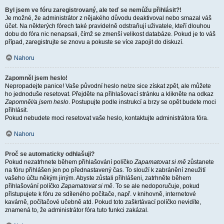
Byl jsem ve fóru zaregistrovaný, ale teď se nemůžu přihlásit?!
Je možné, že administrátor z nějakého důvodu deaktivoval nebo smazal váš
účet. Na některých fórech také pravidelně odstraňují uživatele, kteří dlouhou
dobu do fóra nic nenapsali, čímž se zmenší velikost databáze. Pokud je to váš
případ, zaregistrujte se znovu a pokuste se více zapojit do diskuzí.
Nahoru
Zapomněl jsem heslo!
Nepropadejte panice! Vaše původní heslo nelze sice získat zpět, ale můžete
ho jednoduše resetovat. Přejděte na přihlašovací stránku a klikněte na odkaz
Zapomněl/a jsem heslo
. Postupujte podle instrukcí a brzy se opět budete moci
přihlásit.
Pokud nebudete moci resetovat vaše heslo, kontaktujte administrátora fóra.
Nahoru
Proč se automaticky odhlašuji?
Pokud nezatrhnete během přihlašování políčko
Zapamatovat si mě
zůstanete
na fóru přihlášen jen po přednastavený čas. To slouží k zabránění zneužití
vašeho účtu někým jiným. Abyste zůstali přihlášeni, zatrhněte během
přihlašování políčko
Zapamatovat si mě
. To se ale nedoporučuje, pokud
přistupujete k fóru ze sdíleného počítače, např. v knihovně, internetové
kavárně, počítačové učebně atd. Pokud toto zaškrtávací políčko nevidíte,
znamená to, že administrátor fóra tuto funkci zakázal.