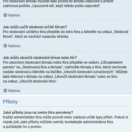
Pro sledování tématu můžete také poslat do tématu odpověď a přitom
zatrhnout políčko „Upozornit mě, když někdo pošle odpověď“.
Nahoru
Jak můžu začít sledovat určité fórum?
Pro sledování určitého fóra přejděte do toho fóra a klikněte na odkaz „Sledovat
fórum“, který se nachází naspodu stránky.
Nahoru
Jak můžu ukončit sledování témat nebo fór?
Pro ukončení sledování tématu nebo fóra přejděte ve vašem „Uživatelském
panelu“ na „Sledovaná fóra a témata“, zatrhněte témata a fóra, která nechcete
nadále sledovat a klikněte na tlačítko „Ukončit sledování označených“. Můžete
také kliknout v tématu na odkaz „Ukončit sledování tématu“ nebo ve fóru
na odkaz „Ukončit sledování fóra“.
Nahoru
Přílohy
Jaké přílohy jsou na tomto fóru povoleny?
Každý administrátor fóra může povolit nebo zakázat určité typy příloh. Pokud si
nejste jisti, jaké přílohy můžete nahrát, kontaktujte administrátora fóra
a požádejte ho o pomoc.