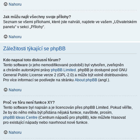
Nahoru
Jak můžu najít všechny svoje přílohy?
Seznam se všemi přílohami, které jste nahráli, najdete ve vašem „Uživatelském
panelu“ v sekci „Přílohy“.
Nahoru
Záležitosti týkající se phpBB
Kdo napsal toto diskusní fórum?
Tento software (v jeho nemodifikované podobě) byl vytvořen, zveřejněn
a chráněn autorskými právy
phpBB Limited
. phpBB je dostupné pod GNU
General Public License verze 2 (GPL-2.0) a může být volně distribuováno.
Pro více informací se podívejte na stránku
About phpBB
(angl.).
Nahoru
Proč ve fóru není funkce XY?
Tento software byl napsán a je licencován přes phpBB Limited. Pokud věříte,
že by do něho měla být přidána nějaká funkce, navštivte, prosím,
phpBB Ideas Centre
(Centrum nápadů pro phpBB), kde můžete hlasovat
pro existující nápady nebo navrhnout nové funkce.
Nahoru