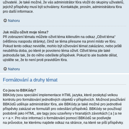
uživatelé. Je také možné, že vás administrátor fóra vložil do skupiny uživatelů,
jejichž příspěvky musí být schváleny. Kontaktujte, prosím, administrátora fóra
pro další informace.
Nahoru
Jak můžu oživit moje téma?
Při zobrazení tématu můžete oživit téma kliknutím na odkaz „Oživit téma“
(většinou naspodu stránky), čímž se téma přesune na první místo ve fóru.
Pokud tento odkaz nevidíte, mohlo být oživování témat zakázáno, nebo ještě
neuběhla doba, po které je povoleno téma oživit. Oživit téma jde také
jednoduše tak, že do něho odešlete příspěvek. Pokud to ale budete dělat,
ujistěte se, že to není proti pravidlům fóra.
Nahoru
Formátování a druhy témat
Co jsou to BBKódy?
BBKódy jsou speciální implementace HTML jazyka, které poskytují velkou
kontrolu pro formátování jednotlivých objektů v příspěvcích. Možnost používání
BBKódů uděluje administrátor fóra, ale BBKódy je také možné pro jednotlivé
příspěvky zakázat ve formuláři pro odesílání příspěvků. BBKódy se používají
podobně jako HTML, ale tagy jsou uzavřeny v hranatých závorkách [ a ] a ne
v < a >. Pro více informací o formátování pomocí BBKódů se podívejte
na průvodce, ke kterému najdete odkaz na stránce, na které se píší příspěvky.