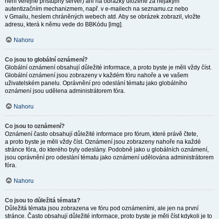
není veřejně přístupný server) ani na obrázky uložené za nějakým
autentizačním mechanizmem, např. v e-mailech na seznamu.cz nebo
v Gmailu, heslem chráněných webech atd. Aby se obrázek zobrazil, vložte
adresu, která k němu vede do BBKódu [img].
Nahoru
Co jsou to globální oznámení?
Globální oznámení obsahují důležité informace, a proto byste je měli vždy číst.
Globální oznámení jsou zobrazeny v každém fóru nahoře a ve vašem
uživatelském panelu. Oprávnění pro odeslání tématu jako globálního
oznámení jsou udělena administrátorem fóra.
Nahoru
Co jsou to oznámení?
Oznámení často obsahují důležité informace pro fórum, které právě čtete,
a proto byste je měli vždy číst. Oznámení jsou zobrazeny nahoře na každé
stránce fóra, do kterého byly odeslány. Podobně jako u globálních oznámení,
jsou oprávnění pro odeslání tématu jako oznámení udělována administrátorem
fóra.
Nahoru
Co jsou to důležitá témata?
Důležitá témata jsou zobrazena ve fóru pod oznámeními, ale jen na první
stránce. Často obsahují důležité informace, proto byste je měli číst kdykoli je to