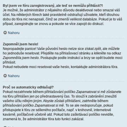
Byl jsem ve fóru zaregistrovaný, ale teď se nemůžu přihlásit?!
Je možné, že administrátor z nějakého důvodu deaktivoval nebo smazal váš
účet. Na některých fórech také pravidelně odstraňují uživatele, kteří dlouhou
dobu do fóra nic nenapsali, čímž se zmenší velikost databáze. Pokud je to váš
případ, zaregistrujte se znovu a pokuste se více zapojit do diskuzí.
Nahoru
Zapomněl jsem heslo!
Nepropadejte panice! Vaše původní heslo nelze sice získat zpět, ale můžete
ho jednoduše resetovat. Přejděte na přihlašovací stránku a klikněte na odkaz
Zapomněl/a jsem heslo
. Postupujte podle instrukcí a brzy se opět budete moci
přihlásit.
Pokud nebudete moci resetovat vaše heslo, kontaktujte administrátora fóra.
Nahoru
Proč se automaticky odhlašuji?
Pokud nezatrhnete během přihlašování políčko
Zapamatovat si mě
zůstanete
na fóru přihlášen jen po přednastavený čas. To slouží k zabránění zneužití
vašeho účtu někým jiným. Abyste zůstali přihlášeni, zatrhněte během
přihlašování políčko
Zapamatovat si mě
. To se ale nedoporučuje, pokud
přistupujete k fóru ze sdíleného počítače, např. v knihovně, internetové
kavárně, počítačové učebně atd. Pokud toto zaškrtávací políčko nevidíte,
znamená to, že administrátor fóra tuto funkci zakázal.