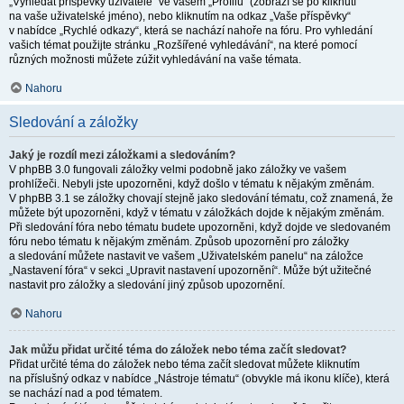
„Vyhledat příspěvky uživatele“ ve vašem „Profilu“ (zobrazí se po kliknutí
na vaše uživatelské jméno), nebo kliknutím na odkaz „Vaše příspěvky“
v nabídce „Rychlé odkazy“, která se nachází nahoře na fóru. Pro vyhledání
vašich témat použijte stránku „Rozšířené vyhledávání“, na které pomocí
různých možnosti můžete zúžit vyhledávání na vaše témata.
Nahoru
Sledování a záložky
Jaký je rozdíl mezi záložkami a sledováním?
V phpBB 3.0 fungovali záložky velmi podobně jako záložky ve vašem
prohlížeči. Nebyli jste upozorněni, když došlo v tématu k nějakým změnám.
V phpBB 3.1 se záložky chovají stejně jako sledování tématu, což znamená, že
můžete být upozorněni, když v tématu v záložkách dojde k nějakým změnám.
Při sledování fóra nebo tématu budete upozorněni, když dojde ve sledovaném
fóru nebo tématu k nějakým změnám. Způsob upozornění pro záložky
a sledování můžete nastavit ve vašem „Uživatelském panelu“ na záložce
„Nastavení fóra“ v sekci „Upravit nastavení upozornění“. Může být užitečné
nastavit pro záložky a sledování jiný způsob upozornění.
Nahoru
Jak můžu přidat určité téma do záložek nebo téma začít sledovat?
Přidat určité téma do záložek nebo téma začít sledovat můžete kliknutím
na příslušný odkaz v nabídce „Nástroje tématu“ (obvykle má ikonu klíče), která
se nachází nad a pod tématem.