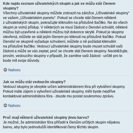
Kde najdu seznam uživatelských skupin a jak se můžu stát členem
skupiny?
Všechny uživatelské skupiny můžete zobrazit na záložce „Uživatelské skupiny“
ve vašem „Uživatelském panelu“. Pokud se chcete stát členem některé
z uživatelských skupin, pokračujte kliknutím na příslušné tlačítko. Ne do všech
skupin je volný přístup. V některých se musí žádost o členství schválit, některé
můžou být uzavřené a některé můžou být dokonce skryté. Pokud je skupiny
otevřená, můžete se stát jejím členem po kliknutí na příslušné tlačítko. Pokud
členství ve skupině vyžaduje schválení, můžete o ně požádat kliknutím
na příslušné tlačítko. Vedoucí uživatelské skupiny bude muset schválit vaši
žádost a může se vás zeptat, proč se chcete stát členem skupiny. Neobtěžujte,
prosím, vedoucího skupiny v případě, že zamítne vaši žádost - určitě pro to
bude mít svoje důvody.
Nahoru
Jak se můžu stát vedoucím skupiny?
Vedoucí skupiny je obvykle určen administrátorem fóra při vytváření skupiny.
Pokud máte zájem o vytvoření uživatelské skupiny, měli byste nejdříve
kontaktovat administrátora fóra - zkuste mu poslat soukromou zprávu.
Nahoru
Proč mají některé uživatelské skupiny jinou barvu?
Je možné, že administrátor fóra přiřadil k členům určitých skupin nějakou
barvu, aby bylo jednodušší identifikovat členy těchto skupin.