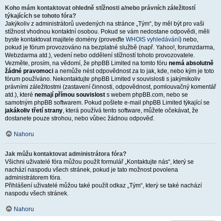
Koho mám kontaktovat ohledně stížnosti a/nebo právních záležitostí
týkajících se tohoto fóra?
Jakýkoliv z administrátorů uvedených na stránce „Tým“, by měl být pro vaši
stížnost vhodnou kontaktní osobou. Pokud se vám nedostane odpovědi, měli
byste kontaktovat majitele domény (proveďte
WHOIS vyhledávání
) nebo,
pokud je fórum provozováno na bezplatné službě (např. Yahoo!, forumzdarma,
Webzdarma atd.), vedení nebo oddělení stížností tohoto provozovatele.
Vezměte, prosím, na vědomí, že phpBB Limited na tomto fóru
nemá absolutně
žádné pravomoci
a nemůže nést odpovědnost za to jak, kde, nebo kým je toto
fórum používáno. Nekontaktujte phpBB Limited v souvislosti s jakýmikoliv
právními záležitostmi (zastavení činnosti, odpovědnost, pomlouvačný komentář
atd.), které
nemají přímou souvislost
s webem phpBB.com, nebo se
samotným phpBB softwarem. Pokud pošlete e-mail phpBB Limited týkající se
jakákoliv třetí strany
, která používá tento software, můžete očekávat, že
dostanete pouze strohou, nebo vůbec žádnou odpověď.
Nahoru
Jak můžu kontaktovat administrátora fóra?
Všichni uživatelé fóra můžou použít formulář „Kontaktujte nás“, který se
nachází naspodu všech stránek, pokud je tato možnost povolena
administrátorem fóra.
Přihlášení uživatelé můžou také použít odkaz „Tým“, který se také nachází
naspodu všech stránek.
Nahoru