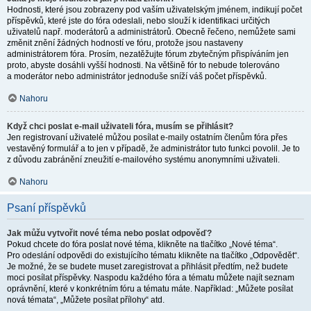
Hodnosti, které jsou zobrazeny pod vaším uživatelským jménem, indikují počet
příspěvků, které jste do fóra odeslali, nebo slouží k identifikaci určitých
uživatelů např. moderátorů a administrátorů. Obecně řečeno, nemůžete sami
změnit znění žádných hodností ve fóru, protože jsou nastaveny
administrátorem fóra. Prosím, nezatěžujte fórum zbytečným přispíváním jen
proto, abyste dosáhli vyšší hodnosti. Na většině fór to nebude tolerováno
a moderátor nebo administrátor jednoduše sníží váš počet příspěvků.
Nahoru
Když chci poslat e-mail uživateli fóra, musím se přihlásit?
Jen registrovaní uživatelé můžou posílat e-maily ostatním členům fóra přes
vestavěný formulář a to jen v případě, že administrátor tuto funkci povolil. Je to
z důvodu zabránění zneužití e-mailového systému anonymními uživateli.
Nahoru
Psaní příspěvků
Jak můžu vytvořit nové téma nebo poslat odpověď?
Pokud chcete do fóra poslat nové téma, klikněte na tlačítko „Nové téma“.
Pro odeslání odpovědi do existujícího tématu klikněte na tlačítko „Odpovědět“.
Je možné, že se budete muset zaregistrovat a přihlásit předtím, než budete
moci posílat příspěvky. Naspodu každého fóra a tématu můžete najít seznam
oprávnění, které v konkrétním fóru a tématu máte. Například: „Můžete posílat
nová témata“, „Můžete posílat přílohy“ atd.