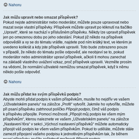
Nahoru
Jak můžu upravit nebo smazat příspěvek?
Pokud nejste administrátor nebo moderátor, můžete pouze upravovat nebo
mazat svoje vlastní příspěvky. Příspěvek můžete upravit po kliknutí na tlačítko
„Upravit“, které se nachází v příslušném příspěvku. Někdy lze upravit příspěvek
jen po omezenou dobu po jeho odeslání. Pokud již někdo na příspěvek
odpověděl a vy se do tématu vrátíte, najdete pod ním krátký text, ve kterém je
uvedeno kolikrát a kdy jste příspěvek upravili. Toto bude zobrazeno pouze
v případě, že někdo do tématu pošle odpověď, ale neobjeví se to, pokud
moderátor nebo administrátor upraví příspěvek, ačkoli ti mohou zanechat
na základě vlastního uvážení vzkaz, proč příspěvek upravili. Vezměte prosím
na vědomí, že normální uživatelé nemůžou smazat příspěvek, když k němu
někdo pošle odpověď.
Nahoru
Jak můžu přidat ke svým příspěvků podpis?
Abyste mohli přidat podpis k vašim příspěvkům, musíte ho nejdřív ve vašem
„Uživatelském panelu“ na záložce „Profil“ vytvořit. Jakmile ho vytvoříte, můžete
při psaní příspěvku zatrhnout políčko
Připojit podpis
, čímž váš podpis
k příspěvku připojíte. Pomocí možnosti „Připojit můj podpis ke všem mým
příspěvkům“, kterou naleznete ve vašem „Uživatelském panelu“ na záložce
„Nastavení fóra“ v sekci „Výchozí nastavení příspěvků“ můžete automaticky
připojit váš podpis ke všem vašim příspěvkům. Pokud to uděláte, můžete stále
zamezit připojení vašeho podpisu k jednotlivým příspěvkům tak, že během