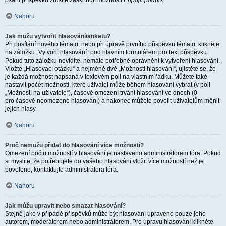
psaní příspěvku zrušíte zaškrtnutí možnosti
Připojit podpis
.
Nahoru
Jak můžu vytvořit hlasování/anketu?
Při posílání nového tématu, nebo při úpravě prvního příspěvku tématu, klikněte
na záložku „Vytvořit hlasování“ pod hlavním formulářem pro text příspěvku.
Pokud tuto záložku nevidíte, nemáte potřebné oprávnění k vytvoření hlasování.
Vložte „Hlasovací otázku“ a nejméně dvě „Možnosti hlasování“, ujistěte se, že
je každá možnost napsaná v textovém poli na vlastním řádku. Můžete také
nastavit počet možností, které uživatel může během hlasování vybrat (v poli
„Možností na uživatele“), časové omezení trvání hlasování ve dnech (0
pro časově neomezené hlasování) a nakonec můžete povolit uživatelům měnit
jejich hlasy.
Nahoru
Proč nemůžu přidat do hlasování více možností?
Omezení počtu možností v hlasování je nastaveno administrátorem fóra. Pokud
si myslíte, že potřebujete do vašeho hlasování vložit více možností než je
povoleno, kontaktujte administrátora fóra.
Nahoru
Jak můžu upravit nebo smazat hlasování?
Stejně jako v případě příspěvků může být hlasování upraveno pouze jeho
autorem, moderátorem nebo administrátorem. Pro úpravu hlasování klikněte