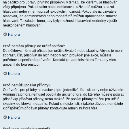
na tlačítko pro úpravu prvního příspěvku v tématu, ke kterému je hlasování
vždy připojeno. Pokud zatím nikdo nehlasoval, uživatelé můžou smazat
hlasování nebo v něm upravit jakoukoliv možnost. Pokud ale již uživatelé
hlasovali, jen administrátoři nebo moderátoři můžou upravit nebo smazat
hlasování. To zabrání tomu, aby byly možnosti hlasování změněny v ještě
neukončeném hlasování.
Nahoru
Proč nemám přístup do určitého fóra?
Do některých fór mají přístup jen určití uživatelé nebo skupiny. Abyste je mohli
zobrazit, číst, přispívat do nich nebo v nich provádět jiné akce, můžete
potřebovat speciální oprávnění. Kontaktujte administrátora fóra, aby vám
umožnil do fóra přístup.
Nahoru
Proč nemůžu posílat přílohy?
Oprávnění pro přílohy se nastavují pro jednotlivá fóra, skupiny nebo uživatele.
Administrátor fóra nemusel povolit do určitého fóra, do kterého můžete posílat
příspěvky, přidávat přílohy, nebo možná, že posílat přílohy můžou jen určité
skupiny, do kterých nepatříte. Pokud si nejste jisti, z jakého důvodu nemůžete
k příspěvkům přidávat přílohy, kontaktujte administrátora fóra.
Nahoru