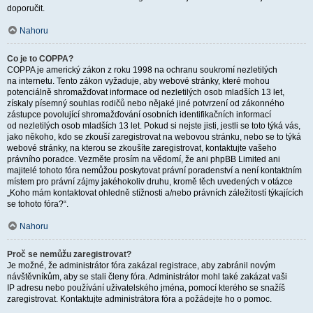
doporučit.
Nahoru
Co je to COPPA?
COPPA je americký zákon z roku 1998 na ochranu soukromí nezletilých
na internetu. Tento zákon vyžaduje, aby webové stránky, které mohou
potenciálně shromažďovat informace od nezletilých osob mladších 13 let,
získaly písemný souhlas rodičů nebo nějaké jiné potvrzení od zákonného
zástupce povolující shromažďování osobních identifikačních informací
od nezletilých osob mladších 13 let. Pokud si nejste jisti, jestli se toto týká vás,
jako někoho, kdo se zkouší zaregistrovat na webovou stránku, nebo se to týká
webové stránky, na kterou se zkoušíte zaregistrovat, kontaktujte vašeho
právního poradce. Vezměte prosím na vědomí, že ani phpBB Limited ani
majitelé tohoto fóra nemůžou poskytovat právní poradenství a není kontaktním
místem pro právní zájmy jakéhokoliv druhu, kromě těch uvedených v otázce
„Koho mám kontaktovat ohledně stížnosti a/nebo právních záležitostí týkajících
se tohoto fóra?“.
Nahoru
Proč se nemůžu zaregistrovat?
Je možné, že administrátor fóra zakázal registrace, aby zabránil novým
návštěvníkům, aby se stali členy fóra. Administrátor mohl také zakázat vaši
IP adresu nebo používání uživatelského jména, pomocí kterého se snažíš
zaregistrovat. Kontaktujte administrátora fóra a požádejte ho o pomoc.