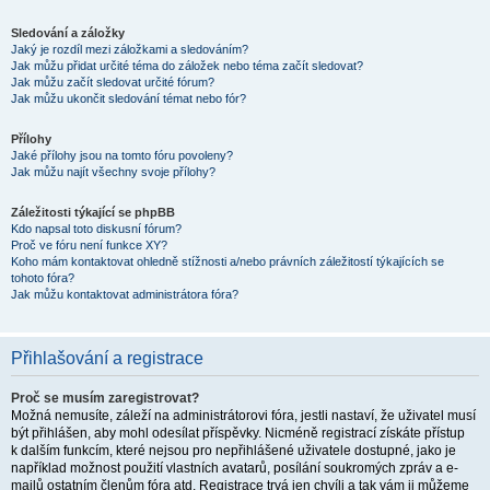
Sledování a záložky
Jaký je rozdíl mezi záložkami a sledováním?
Jak můžu přidat určité téma do záložek nebo téma začít sledovat?
Jak můžu začít sledovat určité fórum?
Jak můžu ukončit sledování témat nebo fór?
Přílohy
Jaké přílohy jsou na tomto fóru povoleny?
Jak můžu najít všechny svoje přílohy?
Záležitosti týkající se phpBB
Kdo napsal toto diskusní fórum?
Proč ve fóru není funkce XY?
Koho mám kontaktovat ohledně stížnosti a/nebo právních záležitostí týkajících se
tohoto fóra?
Jak můžu kontaktovat administrátora fóra?
Přihlašování a registrace
Proč se musím zaregistrovat?
Možná nemusíte, záleží na administrátorovi fóra, jestli nastaví, že uživatel musí
být přihlášen, aby mohl odesílat příspěvky. Nicméně registrací získáte přístup
k dalším funkcím, které nejsou pro nepřihlášené uživatele dostupné, jako je
například možnost použití vlastních avatarů, posílání soukromých zpráv a e-
mailů ostatním členům fóra atd. Registrace trvá jen chvíli a tak vám ji můžeme