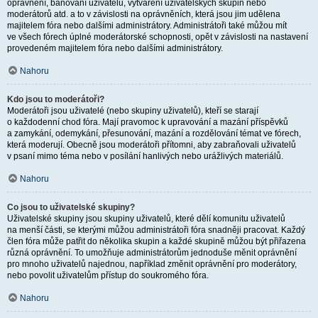
oprávnění, banování uživatelů, vytváření uživatelských skupin nebo
moderátorů atd. a to v závislosti na oprávněních, která jsou jim udělena
majitelem fóra nebo dalšími administrátory. Administrátoři také můžou mít
ve všech fórech úplné moderátorské schopnosti, opět v závislosti na nastavení
provedeném majitelem fóra nebo dalšími administrátory.
Nahoru
Kdo jsou to moderátoři?
Moderátoři jsou uživatelé (nebo skupiny uživatelů), kteří se starají
o každodenní chod fóra. Mají pravomoc k upravování a mazání příspěvků
a zamykání, odemykání, přesunování, mazání a rozdělování témat ve fórech,
která moderují. Obecně jsou moderátoři přítomni, aby zabraňovali uživatelů
v psaní mimo téma nebo v posílání hanlivých nebo urážlivých materiálů.
Nahoru
Co jsou to uživatelské skupiny?
Uživatelské skupiny jsou skupiny uživatelů, které dělí komunitu uživatelů
na menší části, se kterými můžou administrátoři fóra snadněji pracovat. Každý
člen fóra může patřit do několika skupin a každé skupině můžou být přiřazena
různá oprávnění. To umožňuje administrátorům jednoduše měnit oprávnění
pro mnoho uživatelů najednou, například změnit oprávnění pro moderátory,
nebo povolit uživatelům přístup do soukromého fóra.
Nahoru