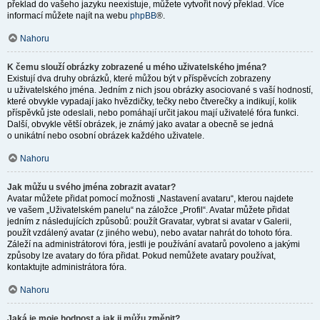
překlad do vašeho jazyku neexistuje, můžete vytvořit nový překlad. Více
informací můžete najít na webu
phpBB
®.
Nahoru
K čemu slouží obrázky zobrazené u mého uživatelského jména?
Existují dva druhy obrázků, které můžou být v příspěvcích zobrazeny
u uživatelského jména. Jedním z nich jsou obrázky asociované s vaší hodností,
které obvykle vypadají jako hvězdičky, tečky nebo čtverečky a indikují, kolik
příspěvků jste odeslali, nebo pomáhají určit jakou mají uživatelé fóra funkci.
Další, obvykle větší obrázek, je známý jako avatar a obecně se jedná
o unikátní nebo osobní obrázek každého uživatele.
Nahoru
Jak můžu u svého jména zobrazit avatar?
Avatar můžete přidat pomocí možnosti „Nastavení avataru“, kterou najdete
ve vašem „Uživatelském panelu“ na záložce „Profil“. Avatar můžete přidat
jedním z následujících způsobů: použít Gravatar, vybrat si avatar v Galerii,
použít vzdálený avatar (z jiného webu), nebo avatar nahrát do tohoto fóra.
Záleží na administrátorovi fóra, jestli je používání avatarů povoleno a jakými
způsoby lze avatary do fóra přidat. Pokud nemůžete avatary používat,
kontaktujte administrátora fóra.
Nahoru
Jaká je moje hodnost a jak ji můžu změnit?