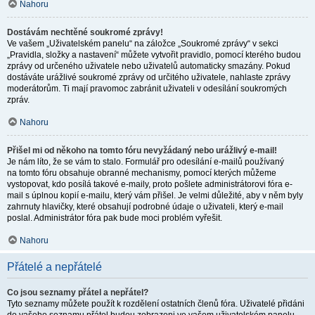
Nahoru
Dostávám nechtěné soukromé zprávy!
Ve vašem „Uživatelském panelu“ na záložce „Soukromé zprávy“ v sekci
„Pravidla, složky a nastavení“ můžete vytvořit pravidlo, pomocí kterého budou
zprávy od určeného uživatele nebo uživatelů automaticky smazány. Pokud
dostáváte urážlivé soukromé zprávy od určitého uživatele, nahlaste zprávy
moderátorům. Ti mají pravomoc zabránit uživateli v odesílání soukromých
zpráv.
Nahoru
Přišel mi od někoho na tomto fóru nevyžádaný nebo urážlivý e-mail!
Je nám líto, že se vám to stalo. Formulář pro odesílání e-mailů používaný
na tomto fóru obsahuje obranné mechanismy, pomocí kterých můžeme
vystopovat, kdo posílá takové e-maily, proto pošlete administrátorovi fóra e-
mail s úplnou kopií e-mailu, který vám přišel. Je velmi důležité, aby v něm byly
zahrnuty hlavičky, které obsahují podrobné údaje o uživateli, který e-mail
poslal. Administrátor fóra pak bude moci problém vyřešit.
Nahoru
Přátelé a nepřátelé
Co jsou seznamy přátel a nepřátel?
Tyto seznamy můžete použít k rozdělení ostatních členů fóra. Uživatelé přidáni