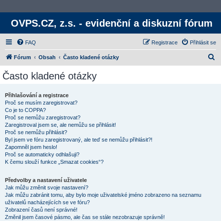
OVPS.CZ, z.s. - evidenční a diskuzní fórum
FAQ
Registrace
Přihlásit se
H
Fórum
Obsah
Často kladené otázky
l
Často kladené otázky
e
d
Přihlašování a registrace
Proč se musím zaregistrovat?
a
Co je to COPPA?
t
Proč se nemůžu zaregistrovat?
Zaregistroval jsem se, ale nemůžu se přihlásit!
Proč se nemůžu přihlásit?
Byl jsem ve fóru zaregistrovaný, ale teď se nemůžu přihlásit?!
Zapomněl jsem heslo!
Proč se automaticky odhlašuji?
K čemu slouží funkce „Smazat cookies“?
Předvolby a nastavení uživatele
Jak můžu změnit svoje nastavení?
Jak můžu zabránit tomu, aby bylo moje uživatelské jméno zobrazeno na seznamu
uživatelů nacházejících se ve fóru?
Zobrazení časů není správné!
Změnil jsem časové pásmo, ale čas se stále nezobrazuje správně!