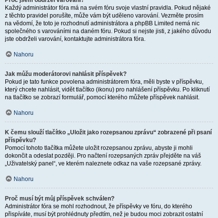
Proč jsem obdržel varování?
Každý administrátor fóra má na svém fóru svoje vlastní pravidla. Pokud nějaké
z těchto pravidel porušíte, může vám být uděleno varování. Vezměte prosím
na vědomí, že toto je rozhodnutí administrátora a phpBB Limited nemá nic
společného s varováními na daném fóru. Pokud si nejste jisti, z jakého důvodu
jste obdrželi varování, kontaktujte administrátora fóra.
Nahoru
Jak můžu moderátorovi nahlásit příspěvek?
Pokud je tato funkce povolena administrátorem fóra, měli byste v příspěvku,
který chcete nahlásit, vidět tlačítko (ikonu) pro nahlášení příspěvku. Po kliknutí
na tlačítko se zobrazí formulář, pomocí kterého můžete příspěvek nahlásit.
Nahoru
K čemu slouží tlačítko „Uložit jako rozepsanou zprávu“ zobrazené při psaní
příspěvku?
Pomocí tohoto tlačítka můžete uložit rozepsanou zprávu, abyste ji mohli
dokončit a odeslat později. Pro načtení rozepsaných zpráv přejděte na váš
„Uživatelský panel“, ve kterém naleznete odkaz na vaše rozepsané zprávy.
Nahoru
Proč musí být můj příspěvek schválen?
Administrátor fóra se mohl rozhodnout, že příspěvky ve fóru, do kterého
přispíváte, musí být prohlédnuty předtím, než je budou moci zobrazit ostatní