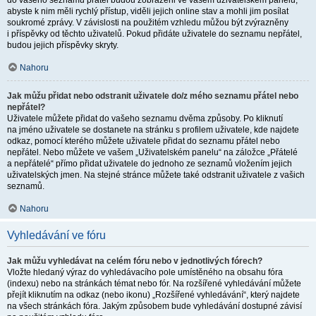
do vašeho seznamu přátel budou zobrazeni ve vašem uživatelském panelu,
abyste k nim měli rychlý přístup, viděli jejich online stav a mohli jim posílat
soukromé zprávy. V závislosti na použitém vzhledu můžou být zvýrazněny
i příspěvky od těchto uživatelů. Pokud přidáte uživatele do seznamu nepřátel,
budou jejich příspěvky skryty.
Nahoru
Jak můžu přidat nebo odstranit uživatele do/z mého seznamu přátel nebo
nepřátel?
Uživatele můžete přidat do vašeho seznamu dvěma způsoby. Po kliknutí
na jméno uživatele se dostanete na stránku s profilem uživatele, kde najdete
odkaz, pomocí kterého můžete uživatele přidat do seznamu přátel nebo
nepřátel. Nebo můžete ve vašem „Uživatelském panelu“ na záložce „Přátelé
a nepřátelé“ přímo přidat uživatele do jednoho ze seznamů vložením jejich
uživatelských jmen. Na stejné stránce můžete také odstranit uživatele z vašich
seznamů.
Nahoru
Vyhledávání ve fóru
Jak můžu vyhledávat na celém fóru nebo v jednotlivých fórech?
Vložte hledaný výraz do vyhledávacího pole umístěného na obsahu fóra
(indexu) nebo na stránkách témat nebo fór. Na rozšířené vyhledávání můžete
přejít kliknutím na odkaz (nebo ikonu) „Rozšířené vyhledávání“, který najdete
na všech stránkách fóra. Jakým způsobem bude vyhledávání dostupné závisí