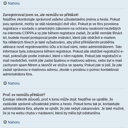
Nahoru
Zaregistroval jsem se, ale nemůžu se přihlásit!
Nejdříve zkontrolujte správnost vašeho uživatelského jména a hesla. Pokud
jsou správné, mohly se stát následující dvě věci. Pokud je ve fóru povolena
registrace v souladu s americkým zákonem na ochranu soukromí nezletilých
na internetu COPPA a vy jste během registrace zadali, že ještě nemáte třináct
let, budete muset postupovat podle instrukcí, které jste obdrželi e-mailem.
Na některých fórech je také vyžadováno, aby před přihlášením proběhla
aktivace nově registrovaného účtu a to buď vámi, nebo administrátorem. Tato
informace byla zobrazena během registrace. Pokud jste obdrželi registrační e-
mail, pokračujte podle instrukcí, které v něm najdete. Pokud jste registrační e-
mail neobdrželi, mohli jste zadat špatnou e-mailovou adresu, nebo byl e-mail
zachycen spam filtrem a skončil ve složce se spamy. Pokud jste si jistí, že jste
zadali správnou e-mailovou adresu, zkuste s prosbou o pomoc kontaktovat
administrátora fóra.
Nahoru
Proč se nemůžu přihlásit?
Existuje několik důvodů, proč k tomu může dojít. Nejdříve se ujistěte, že
zadáváte správné uživatelské jméno a heslo. Pokud tomu tak je, kontaktujte
administrátora fóra, abyste se ujistili, že jste nebyli zabanováni. Je také možné,
že je na webu chyba v nastavení, která by měla být odstraněna.
Nahoru