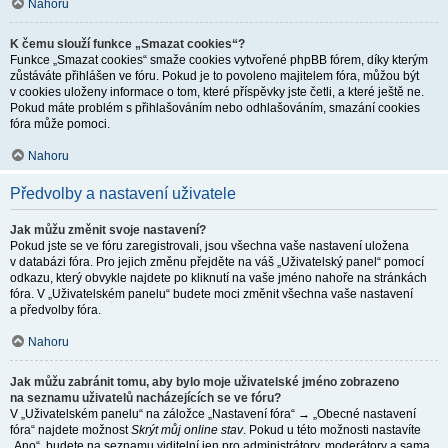
Nahoru
K čemu slouží funkce „Smazat cookies“?
Funkce „Smazat cookies“ smaže cookies vytvořené phpBB fórem, díky kterým
zůstáváte přihlášen ve fóru. Pokud je to povoleno majitelem fóra, můžou být
v cookies uloženy informace o tom, které příspěvky jste četli, a které ještě ne.
Pokud máte problém s přihlašováním nebo odhlašováním, smazání cookies
fóra může pomoci.
Nahoru
Předvolby a nastavení uživatele
Jak můžu změnit svoje nastavení?
Pokud jste se ve fóru zaregistrovali, jsou všechna vaše nastavení uložena
v databázi fóra. Pro jejich změnu přejděte na váš „Uživatelský panel“ pomocí
odkazu, který obvykle najdete po kliknutí na vaše jméno nahoře na stránkách
fóra. V „Uživatelském panelu“ budete moci změnit všechna vaše nastavení
a předvolby fóra.
Nahoru
Jak můžu zabránit tomu, aby bylo moje uživatelské jméno zobrazeno
na seznamu uživatelů nacházejících se ve fóru?
V „Uživatelském panelu“ na záložce „Nastavení fóra“ → „Obecné nastavení
fóra“ najdete možnost
Skrýt můj online stav
. Pokud u této možnosti nastavíte
„Ano“, budete na seznamu viditelní jen pro administrátory, moderátory a sama