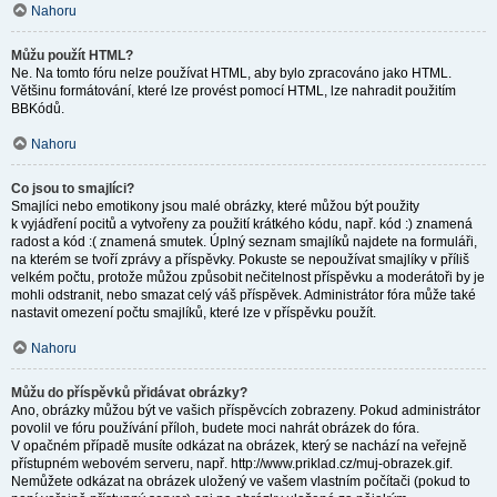
Nahoru
Můžu použít HTML?
Ne. Na tomto fóru nelze používat HTML, aby bylo zpracováno jako HTML.
Většinu formátování, které lze provést pomocí HTML, lze nahradit použitím
BBKódů.
Nahoru
Co jsou to smajlíci?
Smajlíci nebo emotikony jsou malé obrázky, které můžou být použity
k vyjádření pocitů a vytvořeny za použití krátkého kódu, např. kód :) znamená
radost a kód :( znamená smutek. Úplný seznam smajlíků najdete na formuláři,
na kterém se tvoří zprávy a příspěvky. Pokuste se nepoužívat smajlíky v příliš
velkém počtu, protože můžou způsobit nečitelnost příspěvku a moderátoři by je
mohli odstranit, nebo smazat celý váš příspěvek. Administrátor fóra může také
nastavit omezení počtu smajlíků, které lze v příspěvku použít.
Nahoru
Můžu do příspěvků přidávat obrázky?
Ano, obrázky můžou být ve vašich příspěvcích zobrazeny. Pokud administrátor
povolil ve fóru používání příloh, budete moci nahrát obrázek do fóra.
V opačném případě musíte odkázat na obrázek, který se nachází na veřejně
přístupném webovém serveru, např. http://www.priklad.cz/muj-obrazek.gif.
Nemůžete odkázat na obrázek uložený ve vašem vlastním počítači (pokud to