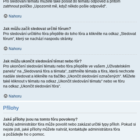
Pro sledování tématu můžete také poslat do tématu odpověď a přitom
zatrhnout políčko „Upozornit mě, když někdo pošle odpověď“.
Nahoru
Jak můžu začít sledovat určité fórum?
Pro sledování určitého fóra přejděte do toho fóra a klikněte na odkaz „Sledovat
fórum“, který se nachází naspodu stránky.
Nahoru
Jak můžu ukončit sledování témat nebo fór?
Pro ukončení sledování tématu nebo fóra přejděte ve vašem „Uživatelském
panelu“ na „Sledovaná fóra a témata“, zatrhněte témata a fóra, která nechcete
nadále sledovat a klikněte na tlačítko „Ukončit sledování označených“. Můžete
také kliknout v tématu na odkaz „Ukončit sledování tématu“ nebo ve fóru
na odkaz „Ukončit sledování fóra“.
Nahoru
Přílohy
Jaké přílohy jsou na tomto fóru povoleny?
Každý administrátor fóra může povolit nebo zakázat určité typy příloh. Pokud si
nejste jisti, jaké přílohy můžete nahrát, kontaktujte administrátora fóra
a požádejte ho o pomoc.