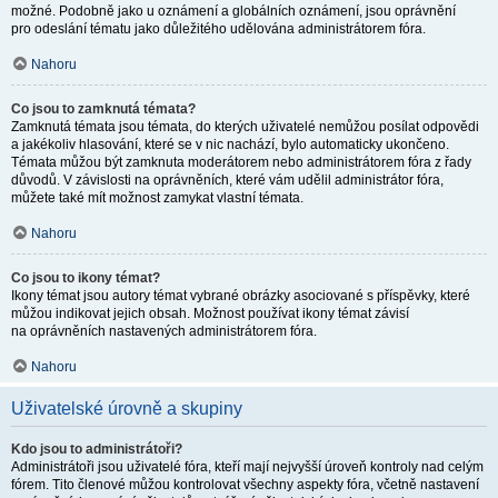
možné. Podobně jako u oznámení a globálních oznámení, jsou oprávnění
pro odeslání tématu jako důležitého udělována administrátorem fóra.
Nahoru
Co jsou to zamknutá témata?
Zamknutá témata jsou témata, do kterých uživatelé nemůžou posílat odpovědi
a jakékoliv hlasování, které se v nic nachází, bylo automaticky ukončeno.
Témata můžou být zamknuta moderátorem nebo administrátorem fóra z řady
důvodů. V závislosti na oprávněních, které vám udělil administrátor fóra,
můžete také mít možnost zamykat vlastní témata.
Nahoru
Co jsou to ikony témat?
Ikony témat jsou autory témat vybrané obrázky asociované s příspěvky, které
můžou indikovat jejich obsah. Možnost používat ikony témat závisí
na oprávněních nastavených administrátorem fóra.
Nahoru
Uživatelské úrovně a skupiny
Kdo jsou to administrátoři?
Administrátoři jsou uživatelé fóra, kteří mají nejvyšší úroveň kontroly nad celým
fórem. Tito členové můžou kontrolovat všechny aspekty fóra, včetně nastavení