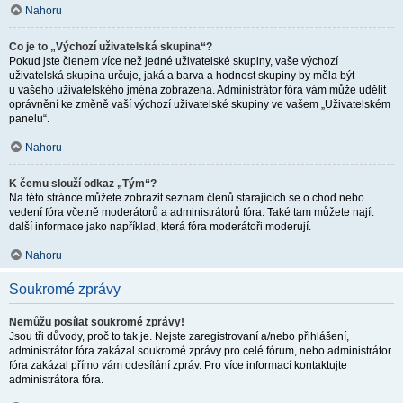
Nahoru
Co je to „Výchozí uživatelská skupina“?
Pokud jste členem více než jedné uživatelské skupiny, vaše výchozí
uživatelská skupina určuje, jaká a barva a hodnost skupiny by měla být
u vašeho uživatelského jména zobrazena. Administrátor fóra vám může udělit
oprávnění ke změně vaší výchozí uživatelské skupiny ve vašem „Uživatelském
panelu“.
Nahoru
K čemu slouží odkaz „Tým“?
Na této stránce můžete zobrazit seznam členů starajících se o chod nebo
vedení fóra včetně moderátorů a administrátorů fóra. Také tam můžete najít
další informace jako například, která fóra moderátoři moderují.
Nahoru
Soukromé zprávy
Nemůžu posílat soukromé zprávy!
Jsou tři důvody, proč to tak je. Nejste zaregistrovaní a/nebo přihlášení,
administrátor fóra zakázal soukromé zprávy pro celé fórum, nebo administrátor
fóra zakázal přímo vám odesílání zpráv. Pro více informací kontaktujte
administrátora fóra.