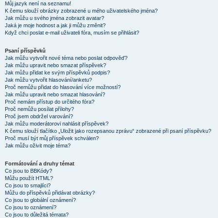
Můj jazyk není na seznamu!
K čemu slouží obrázky zobrazené u mého uživatelského jména?
Jak můžu u svého jména zobrazit avatar?
Jaká je moje hodnost a jak ji můžu změnit?
Když chci poslat e-mail uživateli fóra, musím se přihlásit?
Psaní příspěvků
Jak můžu vytvořit nové téma nebo poslat odpověď?
Jak můžu upravit nebo smazat příspěvek?
Jak můžu přidat ke svým příspěvků podpis?
Jak můžu vytvořit hlasování/anketu?
Proč nemůžu přidat do hlasování více možností?
Jak můžu upravit nebo smazat hlasování?
Proč nemám přístup do určitého fóra?
Proč nemůžu posílat přílohy?
Proč jsem obdržel varování?
Jak můžu moderátorovi nahlásit příspěvek?
K čemu slouží tlačítko „Uložit jako rozepsanou zprávu“ zobrazené při psaní příspěvku?
Proč musí být můj příspěvek schválen?
Jak můžu oživit moje téma?
Formátování a druhy témat
Co jsou to BBKódy?
Můžu použít HTML?
Co jsou to smajlíci?
Můžu do příspěvků přidávat obrázky?
Co jsou to globální oznámení?
Co jsou to oznámení?
Co jsou to důležitá témata?