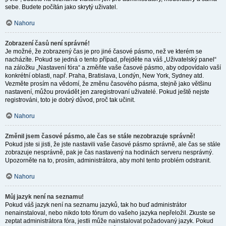
sebe. Budete počítán jako skrytý uživatel.
Nahoru
Zobrazení časů není správné!
Je možné, že zobrazený čas je pro jiné časové pásmo, než ve kterém se
nacházíte. Pokud se jedná o tento případ, přejděte na váš „Uživatelský panel“
na záložku „Nastavení fóra“ a změňte vaše časové pásmo, aby odpovídalo vaší
konkrétní oblasti, např. Praha, Bratislava, Londýn, New York, Sydney atd.
Vezměte prosím na vědomí, že změnu časového pásma, stejně jako většinu
nastavení, můžou provádět jen zaregistrovaní uživatelé. Pokud ještě nejste
registrováni, toto je dobrý důvod, proč tak učinit.
Nahoru
Změnil jsem časové pásmo, ale čas se stále nezobrazuje správně!
Pokud jste si jisti, že jste nastavili vaše časové pásmo správně, ale čas se stále
zobrazuje nesprávně, pak je čas nastavený na hodinách serveru nesprávný.
Upozorněte na to, prosím, administrátora, aby mohl tento problém odstranit.
Nahoru
Můj jazyk není na seznamu!
Pokud váš jazyk není na seznamu jazyků, tak ho buď administrátor
nenainstaloval, nebo nikdo toto fórum do vašeho jazyka nepřeložil. Zkuste se
zeptat administrátora fóra, jestli může nainstalovat požadovaný jazyk. Pokud