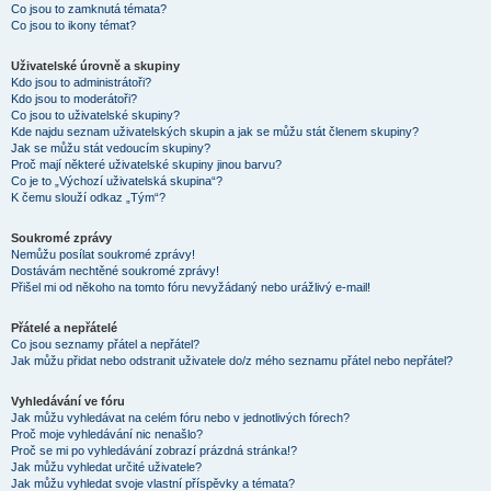
Co jsou to zamknutá témata?
Co jsou to ikony témat?
Uživatelské úrovně a skupiny
Kdo jsou to administrátoři?
Kdo jsou to moderátoři?
Co jsou to uživatelské skupiny?
Kde najdu seznam uživatelských skupin a jak se můžu stát členem skupiny?
Jak se můžu stát vedoucím skupiny?
Proč mají některé uživatelské skupiny jinou barvu?
Co je to „Výchozí uživatelská skupina“?
K čemu slouží odkaz „Tým“?
Soukromé zprávy
Nemůžu posílat soukromé zprávy!
Dostávám nechtěné soukromé zprávy!
Přišel mi od někoho na tomto fóru nevyžádaný nebo urážlivý e-mail!
Přátelé a nepřátelé
Co jsou seznamy přátel a nepřátel?
Jak můžu přidat nebo odstranit uživatele do/z mého seznamu přátel nebo nepřátel?
Vyhledávání ve fóru
Jak můžu vyhledávat na celém fóru nebo v jednotlivých fórech?
Proč moje vyhledávání nic nenašlo?
Proč se mi po vyhledávání zobrazí prázdná stránka!?
Jak můžu vyhledat určité uživatele?
Jak můžu vyhledat svoje vlastní příspěvky a témata?