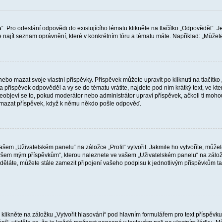
“. Pro odeslání odpovědi do existujícího tématu klikněte na tlačítko „Odpovědět“. J
ajít seznam oprávnění, které v konkrétním fóru a tématu máte. Například: „Můžete p
o mazat svoje vlastní příspěvky. Příspěvek můžete upravit po kliknutí na tlačítko „
říspěvek odpověděl a vy se do tématu vrátíte, najdete pod ním krátký text, ve kter
bjeví se to, pokud moderátor nebo administrátor upraví příspěvek, ačkoli ti moho
smazat příspěvek, když k němu někdo pošle odpověď.
šem „Uživatelském panelu“ na záložce „Profil“ vytvořit. Jakmile ho vytvoříte, můžet
e všem mým příspěvkům“, kterou naleznete ve vašem „Uživatelském panelu“ na zálož
děláte, můžete stále zamezit připojení vašeho podpisu k jednotlivým příspěvkům ta
 klikněte na záložku „Vytvořit hlasování“ pod hlavním formulářem pro text příspěvk