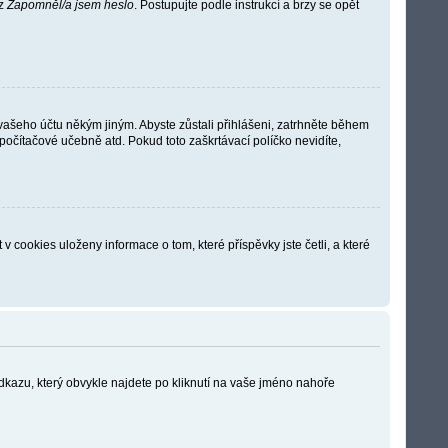
az
Zapomněl/a jsem heslo
. Postupujte podle instrukcí a brzy se opět
 vašeho účtu někým jiným. Abyste zůstali přihlášeni, zatrhněte během
 počítačové učebně atd. Pokud toto zaškrtávací políčko nevidíte,
cookies uloženy informace o tom, které příspěvky jste četli, a které
odkazu, který obvykle najdete po kliknutí na vaše jméno nahoře