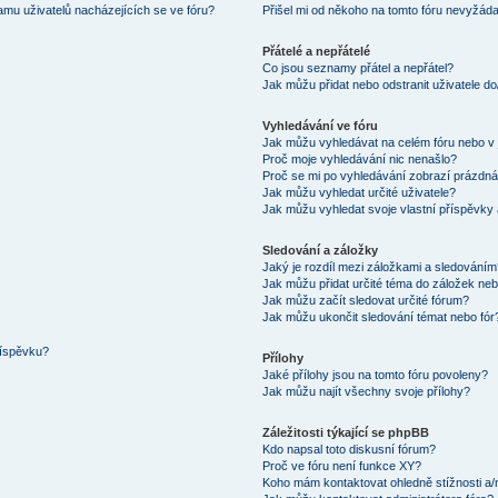
mu uživatelů nacházejících se ve fóru?
Přišel mi od někoho na tomto fóru nevyžáda
Přátelé a nepřátelé
Co jsou seznamy přátel a nepřátel?
Jak můžu přidat nebo odstranit uživatele d
Vyhledávání ve fóru
Jak můžu vyhledávat na celém fóru nebo v 
Proč moje vyhledávání nic nenašlo?
Proč se mi po vyhledávání zobrazí prázdná
Jak můžu vyhledat určité uživatele?
Jak můžu vyhledat svoje vlastní příspěvky
Sledování a záložky
Jaký je rozdíl mezi záložkami a sledování
Jak můžu přidat určité téma do záložek neb
Jak můžu začít sledovat určité fórum?
Jak můžu ukončit sledování témat nebo fór
říspěvku?
Přílohy
Jaké přílohy jsou na tomto fóru povoleny?
Jak můžu najít všechny svoje přílohy?
Záležitosti týkající se phpBB
Kdo napsal toto diskusní fórum?
Proč ve fóru není funkce XY?
Koho mám kontaktovat ohledně stížnosti a/ne