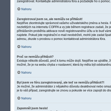
zaregistrovat. Kontaktujte administrátora fóra a požádejte ho o pomoc.
Nahoru
Zaregistroval jsem se, ale nemůžu se přihlásit!
Nejdříve zkontrolujte správnost vašeho uživatelského jména a hesla. 
nezletilých na internetu COPPA a vy jste během registrace zadali, že j
přihlášením proběhla aktivace nově registrovaného účtu a to buď vámi,
najdete. Pokud jste registrační e-mail neobdrželi, mohli jste zadat šp
adresu, zkuste s prosbou o pomoc kontaktovat administrátora fóra.
Nahoru
Proč se nemůžu přihlásit?
Existuje několik důvodů, proč k tomu může dojít. Nejdříve se ujistěte, 
možné, že je na webu chyba v nastavení, která by měla být odstraněn
Nahoru
Byl jsem ve fóru zaregistrovaný, ale teď se nemůžu přihlásit?!
Je možné, že administrátor z nějakého důvodu deaktivoval nebo smazal
je to váš případ, zaregistrujte se znovu a pokuste se více zapojit do dis
Nahoru
Zapomněl jsem heslo!