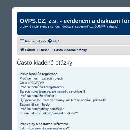
OVPS.CZ, z.s. - evidenční a diskuzní fó
projektů mojeretence.cz, duchdoby.cz, supertarif.cz, BUNKR a dalších
Rychlé odkazy
FAQ
Fórum
Obsah
Často kladené otázky
Často kladené otázky
Přihlašování a registrace
Proč se musím zaregistrovat?
Co je to COPPA?
Proč se nemůžu zaregistrovat?
Zaregistroval jsem se, ale nemůžu se přihlásit!
Proč se nemůžu přihlásit?
Byl jsem ve fóru zaregistrovaný, ale teď se nemůžu přihlásit?!
Zapomněl jsem heslo!
Proč se automaticky odhlašuji?
K čemu slouží funkce „Smazat cookies“?
Předvolby a nastavení uživatele
Jak můžu změnit svoje nastavení?