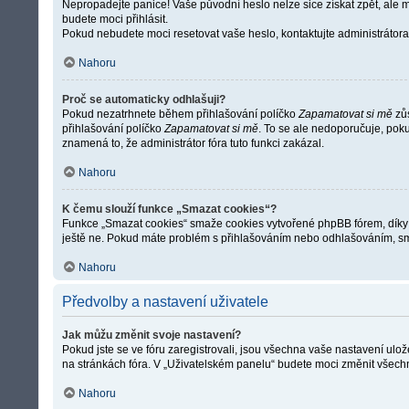
Nepropadejte panice! Vaše původní heslo nelze sice získat zpět, ale 
budete moci přihlásit.
Pokud nebudete moci resetovat vaše heslo, kontaktujte administrátora 
Nahoru
Proč se automaticky odhlašuji?
Pokud nezatrhnete během přihlašování políčko
Zapamatovat si mě
zůs
přihlašování políčko
Zapamatovat si mě
. To se ale nedoporučuje, poku
znamená to, že administrátor fóra tuto funkci zakázal.
Nahoru
K čemu slouží funkce „Smazat cookies“?
Funkce „Smazat cookies“ smaže cookies vytvořené phpBB fórem, díky kte
ještě ne. Pokud máte problém s přihlašováním nebo odhlašováním, s
Nahoru
Předvolby a nastavení uživatele
Jak můžu změnit svoje nastavení?
Pokud jste se ve fóru zaregistrovali, jsou všechna vaše nastavení ulo
na stránkách fóra. V „Uživatelském panelu“ budete moci změnit všechn
Nahoru