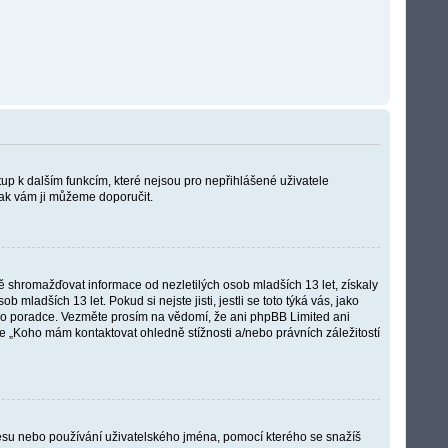
stup k dalším funkcím, které nejsou pro nepřihlášené uživatele
 tak vám ji můžeme doporučit.
 shromažďovat informace od nezletilých osob mladších 13 let, získaly
adších 13 let. Pokud si nejste jisti, jestli se toto týká vás, jako
ího poradce. Vezměte prosím na vědomí, že ani phpBB Limited ani
e „Koho mám kontaktovat ohledně stížnosti a/nebo právních záležitostí
dresu nebo používání uživatelského jména, pomocí kterého se snažíš