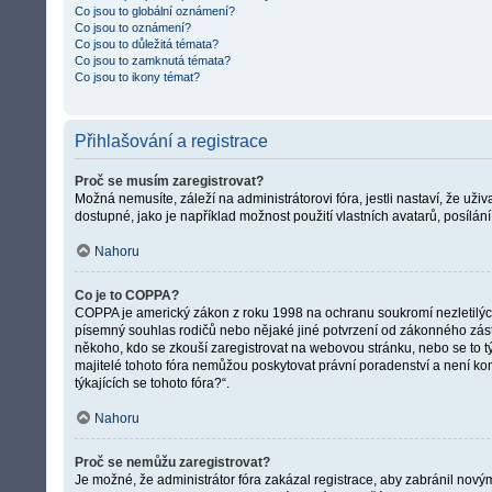
Co jsou to globální oznámení?
Co jsou to oznámení?
Co jsou to důležitá témata?
Co jsou to zamknutá témata?
Co jsou to ikony témat?
Přihlašování a registrace
Proč se musím zaregistrovat?
Možná nemusíte, záleží na administrátorovi fóra, jestli nastaví, že uži
dostupné, jako je například možnost použití vlastních avatarů, posílán
Nahoru
Co je to COPPA?
COPPA je americký zákon z roku 1998 na ochranu soukromí nezletilých
písemný souhlas rodičů nebo nějaké jiné potvrzení od zákonného zástupc
někoho, kdo se zkouší zaregistrovat na webovou stránku, nebo se to t
majitelé tohoto fóra nemůžou poskytovat právní poradenství a není ko
týkajících se tohoto fóra?“.
Nahoru
Proč se nemůžu zaregistrovat?
Je možné, že administrátor fóra zakázal registrace, aby zabránil nový