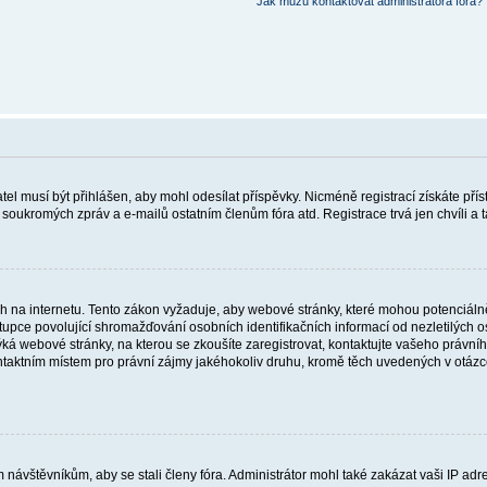
Jak můžu kontaktovat administrátora fóra?
vatel musí být přihlášen, aby mohl odesílat příspěvky. Nicméně registrací získáte pří
í soukromých zpráv a e-mailů ostatním členům fóra atd. Registrace trvá jen chvíli a
 na internetu. Tento zákon vyžaduje, aby webové stránky, které mohou potenciálně
e povolující shromažďování osobních identifikačních informací od nezletilých osob ml
ýká webové stránky, na kterou se zkoušíte zaregistrovat, kontaktujte vašeho právn
ntaktním místem pro právní zájmy jakéhokoliv druhu, kromě těch uvedených v otázc
m návštěvníkům, aby se stali členy fóra. Administrátor mohl také zakázat vaši IP a