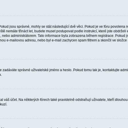
Pokud jsou správné, mohly se stát následující dvě věci. Pokud je ve fóru povolen
eště nemáte třináct let, budete muset postupovat podle instrukcí, které jste obdrže
 nebo administrátorem. Tato informace byla zobrazena během registrace. Pokud jste 
atnou e-mailovou adresu, nebo byl e-mail zachycen spam filtrem a skončil ve složce s
že zadáváte správné uživatelské jméno a heslo. Pokud tomu tak je, kontaktujte adminis
a.
 váš účet. Na některých fórech také pravidelně odstraňují uživatele, kteří dlouhou
kuzí.