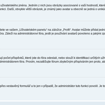
uživatelského jména. Jedním z nich jsou obrázky asociované s vaší hodností, které 
 funkci. Další, obvykle větší obrázek, je známý jako avatar a obecně se jedná o uni
te ve vašem „Uživatelském panelu“ na záložce „Profil“. Avatar můžete přidat jedním 
óra. Záleží na administrátorovi fóra, jestli je používání avatarů povoleno a jakými 
 počet příspěvků, které jste do fóra odeslali, nebo slouží k identifikaci určitých
ministrátorem fóra. Prosím, nezatěžujte fórum zbytečným přispíváním jen proto, ab
 přes vestavěný formulář a to jen v případě, že administrátor tuto funkci povolil. 