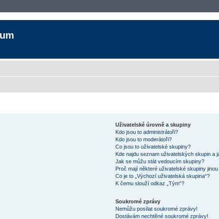
rum
Uživatelské úrovně a skupiny
Kdo jsou to administrátoři?
Kdo jsou to moderátoři?
Co jsou to uživatelské skupiny?
Kde najdu seznam uživatelských skupin a j
Jak se můžu stát vedoucím skupiny?
Proč mají některé uživatelské skupiny jino
Co je to „Výchozí uživatelská skupina“?
K čemu slouží odkaz „Tým“?
Soukromé zprávy
Nemůžu posílat soukromé zprávy!
Dostávám nechtěné soukromé zprávy!