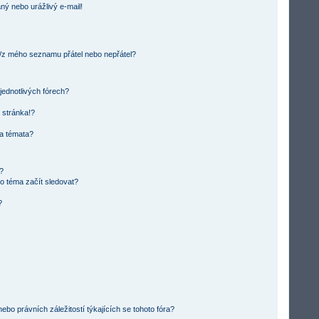
ný nebo urážlivý e-mail!
o/z mého seznamu přátel nebo nepřátel?
jednotlivých fórech?
 stránka!?
 a témata?
m?
o téma začít sledovat?
?
bo právních záležitostí týkajících se tohoto fóra?