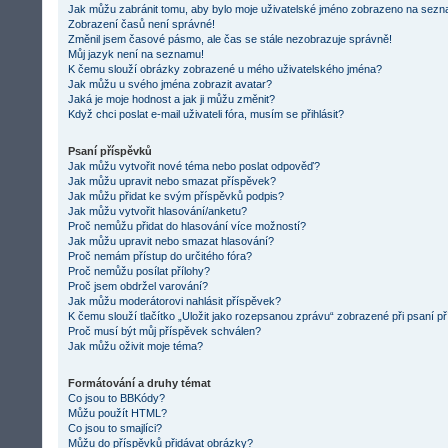
Jak můžu zabránit tomu, aby bylo moje uživatelské jméno zobrazeno na sezna
Zobrazení časů není správné!
Změnil jsem časové pásmo, ale čas se stále nezobrazuje správně!
Můj jazyk není na seznamu!
K čemu slouží obrázky zobrazené u mého uživatelského jména?
Jak můžu u svého jména zobrazit avatar?
Jaká je moje hodnost a jak ji můžu změnit?
Když chci poslat e-mail uživateli fóra, musím se přihlásit?
Psaní příspěvků
Jak můžu vytvořit nové téma nebo poslat odpověď?
Jak můžu upravit nebo smazat příspěvek?
Jak můžu přidat ke svým příspěvků podpis?
Jak můžu vytvořit hlasování/anketu?
Proč nemůžu přidat do hlasování více možností?
Jak můžu upravit nebo smazat hlasování?
Proč nemám přístup do určitého fóra?
Proč nemůžu posílat přílohy?
Proč jsem obdržel varování?
Jak můžu moderátorovi nahlásit příspěvek?
K čemu slouží tlačítko „Uložit jako rozepsanou zprávu“ zobrazené při psaní p
Proč musí být můj příspěvek schválen?
Jak můžu oživit moje téma?
Formátování a druhy témat
Co jsou to BBKódy?
Můžu použít HTML?
Co jsou to smajlíci?
Můžu do příspěvků přidávat obrázky?