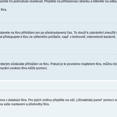
můžete ho jednoduše resetovat. Přejděte na přihlašovací stránku a klikněte na odk
fóra.
tanete na fóru přihlášen jen po přednastavený čas. To slouží k zabránění zneužití
d přistupujete k fóru ze sdíleného počítače, např. v knihovně, internetové kavárně,
rým zůstáváte přihlášen ve fóru. Pokud je to povoleno majitelem fóra, můžou být v 
mazání cookies fóra může pomoci.
žena v databázi fóra. Pro jejich změnu přejděte na váš „Uživatelský panel“ pomocí 
a vaše nastavení a předvolby fóra.