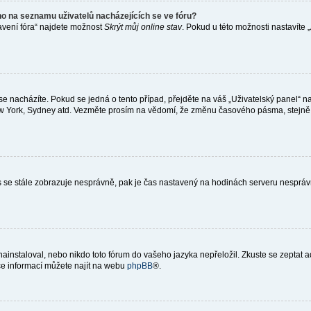
o na seznamu uživatelů nacházejících se ve fóru?
avení fóra“ najdete možnost
Skrýt můj online stav
. Pokud u této možnosti nastavíte 
e nacházíte. Pokud se jedná o tento případ, přejděte na váš „Uživatelský panel“ 
New York, Sydney atd. Vezměte prosím na vědomí, že změnu časového pásma, stejně j
 čas se stále zobrazuje nesprávně, pak je čas nastavený na hodinách serveru nesprá
instaloval, nebo nikdo toto fórum do vašeho jazyka nepřeložil. Zkuste se zeptat a
íce informací můžete najít na webu
phpBB
®.