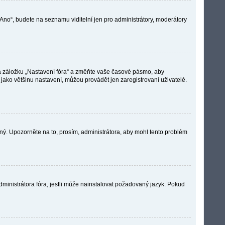
„Ano“, budete na seznamu viditelní jen pro administrátory, moderátory
na záložku „Nastavení fóra“ a změňte vaše časové pásmo, aby
ako většinu nastavení, můžou provádět jen zaregistrovaní uživatelé.
vný. Upozorněte na to, prosím, administrátora, aby mohl tento problém
dministrátora fóra, jestli může nainstalovat požadovaný jazyk. Pokud