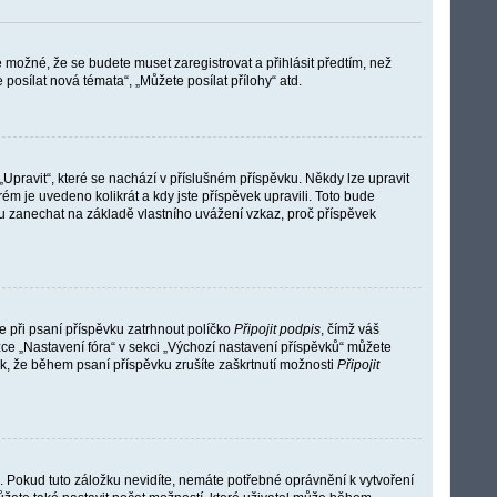
e možné, že se budete muset zaregistrovat a přihlásit předtím, než
osílat nová témata“, „Můžete posílat přílohy“ atd.
Upravit“, které se nachází v příslušném příspěvku. Někdy lze upravit
ém je uvedeno kolikrát a kdy jste příspěvek upravili. Toto bude
u zanechat na základě vlastního uvážení vzkaz, proč příspěvek
e při psaní příspěvku zatrhnout políčko
Připojit podpis
, čímž váš
ce „Nastavení fóra“ v sekci „Výchozí nastavení příspěvků“ můžete
k, že během psaní příspěvku zrušíte zaškrtnutí možnosti
Připojit
u. Pokud tuto záložku nevidíte, nemáte potřebné oprávnění k vytvoření