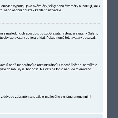
obvykle vypadají jako hvězdičky, tečky nebo čtverečky a indikují, kolik
kátní nebo osobní obrázek každého uživatele.
z následujících způsobů: použít Gravatar, vybrat si avatar v Galerii,
způsoby lze avatary do fóra přidat. Pokud nemůžete avatary používat,
 uživatelů např. moderátorů a administrátorů. Obecně řečeno, nemůžete
yste dosáhli vyšší hodnosti. Na většině fór to nebude tolerováno
Je to z důvodu zabránění zneužití e-mailového systému anonymními