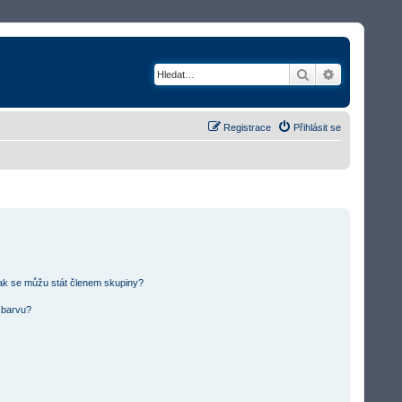
Hledat
Rozšířené v
Registrace
Přihlásit se
ak se můžu stát členem skupiny?
u barvu?