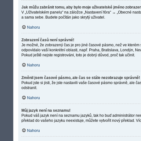
Jak můžu zabránit tomu, aby bylo moje uživatelské jméno zobrazen
V „Uživatelském panelu“ na záložce „Nastavení fóra“ → „Obecné nast
a sama sebe. Budete počítán jako skrytý uživatel.
Nahoru
Zobrazení časů není správné!
Je možné, že zobrazený čas je pro jiné časové pásmo, než ve kterém s
odpovídalo vaší konkrétní oblasti, např. Praha, Bratislava, Londýn, 
Pokud ještě nejste registrováni, toto je dobrý důvod, proč tak učinit.
Nahoru
Změnil jsem časové pásmo, ale čas se stále nezobrazuje správně!
Pokud jste si jisti, že jste nastavili vaše časové pásmo správně, ale
odstranit.
Nahoru
Můj jazyk není na seznamu!
Pokud váš jazyk není na seznamu jazyků, tak ho buď administrátor nena
překlad do vašeho jazyku neexistuje, můžete vytvořit nový překlad. V
Nahoru