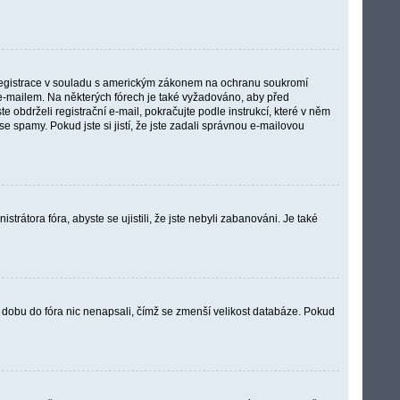
a registrace v souladu s americkým zákonem na ochranu soukromí
li e-mailem. Na některých fórech je také vyžadováno, aby před
obdrželi registrační e-mail, pokračujte podle instrukcí, které v něm
e spamy. Pokud jste si jistí, že jste zadali správnou e-mailovou
trátora fóra, abyste se ujistili, že jste nebyli zabanováni. Je také
 dobu do fóra nic nenapsali, čímž se zmenší velikost databáze. Pokud