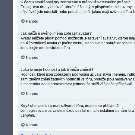
K čemu slouží obrázky zobrazené u mého uživatelského jména?
Existují dva druhy obrázků, které můžou být v příspěvcích zobrazeny u 
příspěvků jste odeslali, nebo pomáhají určit jakou mají uživatelé fóra
Nahoru
Jak můžu u svého jména zobrazit avatar?
Avatar můžete přidat pomocí možnosti „Nastavení avataru“, kterou najde
použít vzdálený avatar (z jiného webu), nebo avatar nahrát do tohoto f
kontaktujte administrátora fóra.
Nahoru
Jaká je moje hodnost a jak ji můžu změnit?
Hodnosti, které jsou zobrazeny pod vaším uživatelským jménem, indikují
sami změnit znění žádných hodností ve fóru, protože jsou nastaveny ad
a moderátor nebo administrátor jednoduše sníží váš počet příspěvků.
Nahoru
Když chci poslat e-mail uživateli fóra, musím se přihlásit?
Jen registrovaní uživatelé můžou posílat e-maily ostatním členům fóra
uživateli.
Nahoru