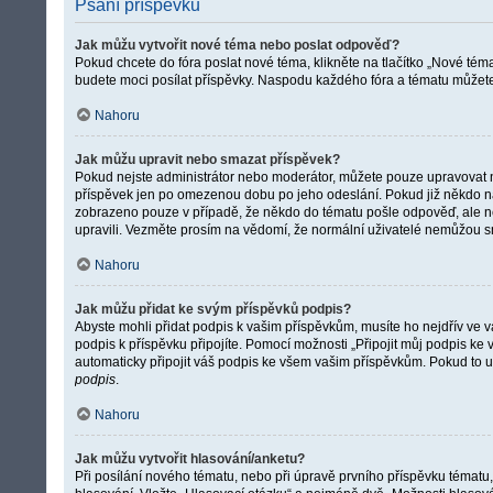
Psaní příspěvků
Jak můžu vytvořit nové téma nebo poslat odpověď?
Pokud chcete do fóra poslat nové téma, klikněte na tlačítko „Nové téma
budete moci posílat příspěvky. Naspodu každého fóra a tématu můžete n
Nahoru
Jak můžu upravit nebo smazat příspěvek?
Pokud nejste administrátor nebo moderátor, můžete pouze upravovat neb
příspěvek jen po omezenou dobu po jeho odeslání. Pokud již někdo na p
zobrazeno pouze v případě, že někdo do tématu pošle odpověď, ale neo
upravili. Vezměte prosím na vědomí, že normální uživatelé nemůžou 
Nahoru
Jak můžu přidat ke svým příspěvků podpis?
Abyste mohli přidat podpis k vašim příspěvkům, musíte ho nejdřív ve va
podpis k příspěvku připojíte. Pomocí možnosti „Připojit můj podpis k
automaticky připojit váš podpis ke všem vašim příspěvkům. Pokud to u
podpis
.
Nahoru
Jak můžu vytvořit hlasování/anketu?
Při posílání nového tématu, nebo při úpravě prvního příspěvku tématu,