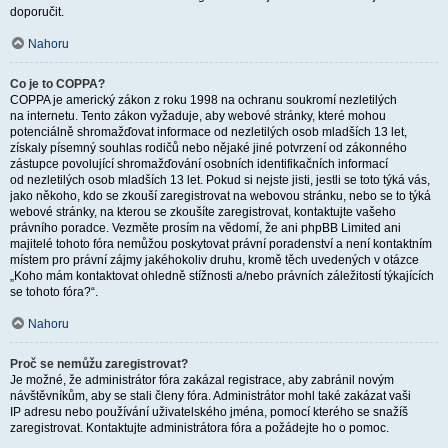
doporučit.
Nahoru
Co je to COPPA?
COPPA je americký zákon z roku 1998 na ochranu soukromí nezletilých
na internetu. Tento zákon vyžaduje, aby webové stránky, které mohou
potenciálně shromažďovat informace od nezletilých osob mladších 13 let,
získaly písemný souhlas rodičů nebo nějaké jiné potvrzení od zákonného
zástupce povolující shromažďování osobních identifikačních informací
od nezletilých osob mladších 13 let. Pokud si nejste jisti, jestli se toto týká vás,
jako někoho, kdo se zkouší zaregistrovat na webovou stránku, nebo se to týká
webové stránky, na kterou se zkoušíte zaregistrovat, kontaktujte vašeho
právního poradce. Vezměte prosím na vědomí, že ani phpBB Limited ani
majitelé tohoto fóra nemůžou poskytovat právní poradenství a není kontaktním
místem pro právní zájmy jakéhokoliv druhu, kromě těch uvedených v otázce
„Koho mám kontaktovat ohledně stížnosti a/nebo právních záležitostí týkajících
se tohoto fóra?“.
Nahoru
Proč se nemůžu zaregistrovat?
Je možné, že administrátor fóra zakázal registrace, aby zabránil novým
návštěvníkům, aby se stali členy fóra. Administrátor mohl také zakázat vaši
IP adresu nebo používání uživatelského jména, pomocí kterého se snažíš
zaregistrovat. Kontaktujte administrátora fóra a požádejte ho o pomoc.