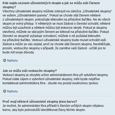
Kde najdu seznam uživatelských skupin a jak se můžu stát členem
skupiny?
Všechny uživatelské skupiny můžete zobrazit na záložce „Uživatelské skupiny“
ve vašem „Uživatelském panelu“. Pokud se chcete stát členem některé
z uživatelských skupin, pokračujte kliknutím na příslušné tlačítko. Ne do všech
skupin je volný přístup. V některých se musí žádost o členství schválit, některé
můžou být uzavřené a některé můžou být dokonce skryté. Pokud je skupiny
otevřená, můžete se stát jejím členem po kliknutí na příslušné tlačítko. Pokud
členství ve skupině vyžaduje schválení, můžete o ně požádat kliknutím
na příslušné tlačítko. Vedoucí uživatelské skupiny bude muset schválit vaši
žádost a může se vás zeptat, proč se chcete stát členem skupiny. Neobtěžujte,
prosím, vedoucího skupiny v případě, že zamítne vaši žádost - určitě pro to
bude mít svoje důvody.
Nahoru
Jak se můžu stát vedoucím skupiny?
Vedoucí skupiny je obvykle určen administrátorem fóra při vytváření skupiny.
Pokud máte zájem o vytvoření uživatelské skupiny, měli byste nejdříve
kontaktovat administrátora fóra - zkuste mu poslat soukromou zprávu.
Nahoru
Proč mají některé uživatelské skupiny jinou barvu?
Je možné, že administrátor fóra přiřadil k členům určitých skupin nějakou
barvu, aby bylo jednodušší identifikovat členy těchto skupin.