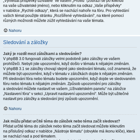
„Vyhledat příspěvky uživatele“ ve vašem „Profilu“ (zobrazí se po kliknutí
na vaše uživatelské jméno), nebo kliknutím na odkaz „Vaše příspěvky“
v nabídce „Rychlé odkazy“, která se nachází nahoře na fóru. Pro vyhledání
vašich témat použijte stránku „Rozšířené vyhledávání“, na které pomocí
různých možnosti můžete zúžit vyhledávání na vaše témata.
Nahoru
Sledování a záložky
Jaký je rozdíl mezi záložkami a sledováním?
V phpBB 3.0 fungovali záložky velmi podobně jako záložky ve vašem
prohlížeči. Nebyli jste upozorněni, když došlo v tématu k nějakým změnám.
V phpBB 3.1 se záložky chovají stejně jako sledování tématu, což znamená, že
můžete být upozorněni, když v tématu v záložkách dojde k nějakým změnám.
Při sledování fóra nebo tématu budete upozorněni, když dojde ve sledovaném
fóru nebo tématu k nějakým změnám. Způsob upozornění pro záložky
a sledování můžete nastavit ve vašem „Uživatelském panelu“ na záložce
„Nastavení fóra“ v sekci „Upravit nastavení upozornění“. Může být užitečné
nastavit pro záložky a sledování jiný způsob upozornění.
Nahoru
Jak můžu přidat určité téma do záložek nebo téma začít sledovat?
Přidat určité téma do záložek nebo téma začít sledovat můžete kliknutím
na příslušný odkaz v nabídce „Nástroje tématu“ (obvykle má ikonu klíče), která
se nachází nad a pod tématem.