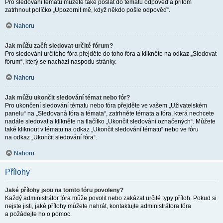
Pro sledování tématu můžete také poslat do tématu odpověď a přitom
zatrhnout políčko „Upozornit mě, když někdo pošle odpověď“.
Nahoru
Jak můžu začít sledovat určité fórum?
Pro sledování určitého fóra přejděte do toho fóra a klikněte na odkaz „Sledovat
fórum“, který se nachází naspodu stránky.
Nahoru
Jak můžu ukončit sledování témat nebo fór?
Pro ukončení sledování tématu nebo fóra přejděte ve vašem „Uživatelském
panelu“ na „Sledovaná fóra a témata“, zatrhněte témata a fóra, která nechcete
nadále sledovat a klikněte na tlačítko „Ukončit sledování označených“. Můžete
také kliknout v tématu na odkaz „Ukončit sledování tématu“ nebo ve fóru
na odkaz „Ukončit sledování fóra“.
Nahoru
Přílohy
Jaké přílohy jsou na tomto fóru povoleny?
Každý administrátor fóra může povolit nebo zakázat určité typy příloh. Pokud si
nejste jisti, jaké přílohy můžete nahrát, kontaktujte administrátora fóra
a požádejte ho o pomoc.