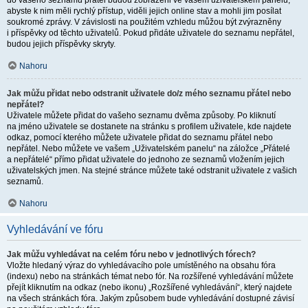
do vašeho seznamu přátel budou zobrazeni ve vašem uživatelském panelu,
abyste k nim měli rychlý přístup, viděli jejich online stav a mohli jim posílat
soukromé zprávy. V závislosti na použitém vzhledu můžou být zvýrazněny
i příspěvky od těchto uživatelů. Pokud přidáte uživatele do seznamu nepřátel,
budou jejich příspěvky skryty.
Nahoru
Jak můžu přidat nebo odstranit uživatele do/z mého seznamu přátel nebo
nepřátel?
Uživatele můžete přidat do vašeho seznamu dvěma způsoby. Po kliknutí
na jméno uživatele se dostanete na stránku s profilem uživatele, kde najdete
odkaz, pomocí kterého můžete uživatele přidat do seznamu přátel nebo
nepřátel. Nebo můžete ve vašem „Uživatelském panelu“ na záložce „Přátelé
a nepřátelé“ přímo přidat uživatele do jednoho ze seznamů vložením jejich
uživatelských jmen. Na stejné stránce můžete také odstranit uživatele z vašich
seznamů.
Nahoru
Vyhledávání ve fóru
Jak můžu vyhledávat na celém fóru nebo v jednotlivých fórech?
Vložte hledaný výraz do vyhledávacího pole umístěného na obsahu fóra
(indexu) nebo na stránkách témat nebo fór. Na rozšířené vyhledávání můžete
přejít kliknutím na odkaz (nebo ikonu) „Rozšířené vyhledávání“, který najdete
na všech stránkách fóra. Jakým způsobem bude vyhledávání dostupné závisí