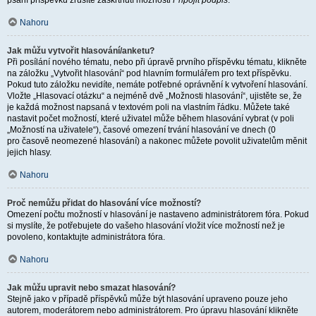
psaní příspěvku zrušíte zaškrtnutí možnosti
Připojit podpis
.
Nahoru
Jak můžu vytvořit hlasování/anketu?
Při posílání nového tématu, nebo při úpravě prvního příspěvku tématu, klikněte
na záložku „Vytvořit hlasování“ pod hlavním formulářem pro text příspěvku.
Pokud tuto záložku nevidíte, nemáte potřebné oprávnění k vytvoření hlasování.
Vložte „Hlasovací otázku“ a nejméně dvě „Možnosti hlasování“, ujistěte se, že
je každá možnost napsaná v textovém poli na vlastním řádku. Můžete také
nastavit počet možností, které uživatel může během hlasování vybrat (v poli
„Možností na uživatele“), časové omezení trvání hlasování ve dnech (0
pro časově neomezené hlasování) a nakonec můžete povolit uživatelům měnit
jejich hlasy.
Nahoru
Proč nemůžu přidat do hlasování více možností?
Omezení počtu možností v hlasování je nastaveno administrátorem fóra. Pokud
si myslíte, že potřebujete do vašeho hlasování vložit více možností než je
povoleno, kontaktujte administrátora fóra.
Nahoru
Jak můžu upravit nebo smazat hlasování?
Stejně jako v případě příspěvků může být hlasování upraveno pouze jeho
autorem, moderátorem nebo administrátorem. Pro úpravu hlasování klikněte