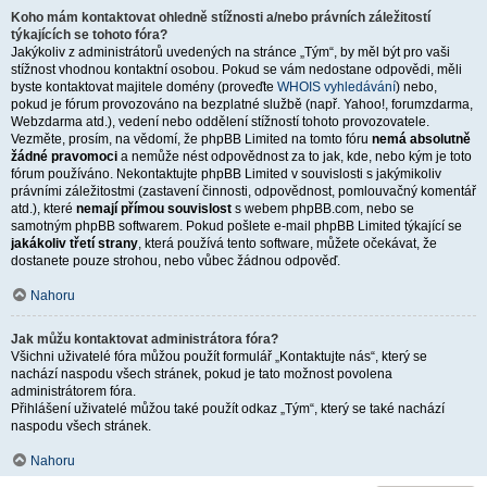
Koho mám kontaktovat ohledně stížnosti a/nebo právních záležitostí
týkajících se tohoto fóra?
Jakýkoliv z administrátorů uvedených na stránce „Tým“, by měl být pro vaši
stížnost vhodnou kontaktní osobou. Pokud se vám nedostane odpovědi, měli
byste kontaktovat majitele domény (proveďte
WHOIS vyhledávání
) nebo,
pokud je fórum provozováno na bezplatné službě (např. Yahoo!, forumzdarma,
Webzdarma atd.), vedení nebo oddělení stížností tohoto provozovatele.
Vezměte, prosím, na vědomí, že phpBB Limited na tomto fóru
nemá absolutně
žádné pravomoci
a nemůže nést odpovědnost za to jak, kde, nebo kým je toto
fórum používáno. Nekontaktujte phpBB Limited v souvislosti s jakýmikoliv
právními záležitostmi (zastavení činnosti, odpovědnost, pomlouvačný komentář
atd.), které
nemají přímou souvislost
s webem phpBB.com, nebo se
samotným phpBB softwarem. Pokud pošlete e-mail phpBB Limited týkající se
jakákoliv třetí strany
, která používá tento software, můžete očekávat, že
dostanete pouze strohou, nebo vůbec žádnou odpověď.
Nahoru
Jak můžu kontaktovat administrátora fóra?
Všichni uživatelé fóra můžou použít formulář „Kontaktujte nás“, který se
nachází naspodu všech stránek, pokud je tato možnost povolena
administrátorem fóra.
Přihlášení uživatelé můžou také použít odkaz „Tým“, který se také nachází
naspodu všech stránek.
Nahoru