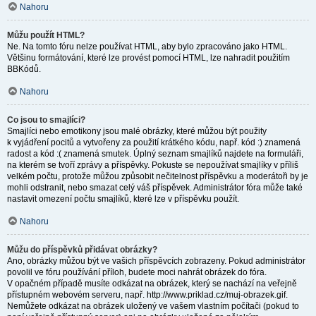
Nahoru
Můžu použít HTML?
Ne. Na tomto fóru nelze používat HTML, aby bylo zpracováno jako HTML.
Většinu formátování, které lze provést pomocí HTML, lze nahradit použitím
BBKódů.
Nahoru
Co jsou to smajlíci?
Smajlíci nebo emotikony jsou malé obrázky, které můžou být použity
k vyjádření pocitů a vytvořeny za použití krátkého kódu, např. kód :) znamená
radost a kód :( znamená smutek. Úplný seznam smajlíků najdete na formuláři,
na kterém se tvoří zprávy a příspěvky. Pokuste se nepoužívat smajlíky v příliš
velkém počtu, protože můžou způsobit nečitelnost příspěvku a moderátoři by je
mohli odstranit, nebo smazat celý váš příspěvek. Administrátor fóra může také
nastavit omezení počtu smajlíků, které lze v příspěvku použít.
Nahoru
Můžu do příspěvků přidávat obrázky?
Ano, obrázky můžou být ve vašich příspěvcích zobrazeny. Pokud administrátor
povolil ve fóru používání příloh, budete moci nahrát obrázek do fóra.
V opačném případě musíte odkázat na obrázek, který se nachází na veřejně
přístupném webovém serveru, např. http://www.priklad.cz/muj-obrazek.gif.
Nemůžete odkázat na obrázek uložený ve vašem vlastním počítači (pokud to