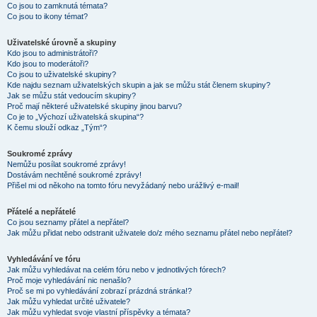
Co jsou to zamknutá témata?
Co jsou to ikony témat?
Uživatelské úrovně a skupiny
Kdo jsou to administrátoři?
Kdo jsou to moderátoři?
Co jsou to uživatelské skupiny?
Kde najdu seznam uživatelských skupin a jak se můžu stát členem skupiny?
Jak se můžu stát vedoucím skupiny?
Proč mají některé uživatelské skupiny jinou barvu?
Co je to „Výchozí uživatelská skupina“?
K čemu slouží odkaz „Tým“?
Soukromé zprávy
Nemůžu posílat soukromé zprávy!
Dostávám nechtěné soukromé zprávy!
Přišel mi od někoho na tomto fóru nevyžádaný nebo urážlivý e-mail!
Přátelé a nepřátelé
Co jsou seznamy přátel a nepřátel?
Jak můžu přidat nebo odstranit uživatele do/z mého seznamu přátel nebo nepřátel?
Vyhledávání ve fóru
Jak můžu vyhledávat na celém fóru nebo v jednotlivých fórech?
Proč moje vyhledávání nic nenašlo?
Proč se mi po vyhledávání zobrazí prázdná stránka!?
Jak můžu vyhledat určité uživatele?
Jak můžu vyhledat svoje vlastní příspěvky a témata?