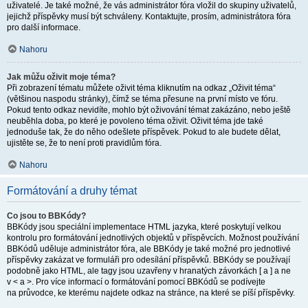
uživatelé. Je také možné, že vás administrátor fóra vložil do skupiny uživatelů,
jejichž příspěvky musí být schváleny. Kontaktujte, prosím, administrátora fóra
pro další informace.
Nahoru
Jak můžu oživit moje téma?
Při zobrazení tématu můžete oživit téma kliknutím na odkaz „Oživit téma“
(většinou naspodu stránky), čímž se téma přesune na první místo ve fóru.
Pokud tento odkaz nevidíte, mohlo být oživování témat zakázáno, nebo ještě
neuběhla doba, po které je povoleno téma oživit. Oživit téma jde také
jednoduše tak, že do něho odešlete příspěvek. Pokud to ale budete dělat,
ujistěte se, že to není proti pravidlům fóra.
Nahoru
Formátování a druhy témat
Co jsou to BBKódy?
BBKódy jsou speciální implementace HTML jazyka, které poskytují velkou
kontrolu pro formátování jednotlivých objektů v příspěvcích. Možnost používání
BBKódů uděluje administrátor fóra, ale BBKódy je také možné pro jednotlivé
příspěvky zakázat ve formuláři pro odesílání příspěvků. BBKódy se používají
podobně jako HTML, ale tagy jsou uzavřeny v hranatých závorkách [ a ] a ne
v < a >. Pro více informací o formátování pomocí BBKódů se podívejte
na průvodce, ke kterému najdete odkaz na stránce, na které se píší příspěvky.