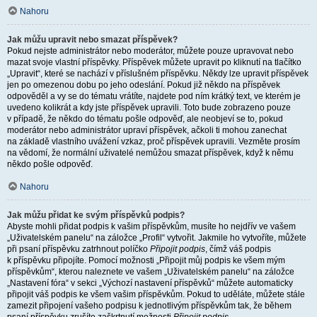
Nahoru
Jak můžu upravit nebo smazat příspěvek?
Pokud nejste administrátor nebo moderátor, můžete pouze upravovat nebo
mazat svoje vlastní příspěvky. Příspěvek můžete upravit po kliknutí na tlačítko
„Upravit“, které se nachází v příslušném příspěvku. Někdy lze upravit příspěvek
jen po omezenou dobu po jeho odeslání. Pokud již někdo na příspěvek
odpověděl a vy se do tématu vrátíte, najdete pod ním krátký text, ve kterém je
uvedeno kolikrát a kdy jste příspěvek upravili. Toto bude zobrazeno pouze
v případě, že někdo do tématu pošle odpověď, ale neobjeví se to, pokud
moderátor nebo administrátor upraví příspěvek, ačkoli ti mohou zanechat
na základě vlastního uvážení vzkaz, proč příspěvek upravili. Vezměte prosím
na vědomí, že normální uživatelé nemůžou smazat příspěvek, když k němu
někdo pošle odpověď.
Nahoru
Jak můžu přidat ke svým příspěvků podpis?
Abyste mohli přidat podpis k vašim příspěvkům, musíte ho nejdřív ve vašem
„Uživatelském panelu“ na záložce „Profil“ vytvořit. Jakmile ho vytvoříte, můžete
při psaní příspěvku zatrhnout políčko
Připojit podpis
, čímž váš podpis
k příspěvku připojíte. Pomocí možnosti „Připojit můj podpis ke všem mým
příspěvkům“, kterou naleznete ve vašem „Uživatelském panelu“ na záložce
„Nastavení fóra“ v sekci „Výchozí nastavení příspěvků“ můžete automaticky
připojit váš podpis ke všem vašim příspěvkům. Pokud to uděláte, můžete stále
zamezit připojení vašeho podpisu k jednotlivým příspěvkům tak, že během