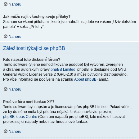
Nahoru
Jak můžu najít všechny svoje přílohy?
Seznam se všemi přílohami, které jste nahráli, najdete ve vašem „Uživatelském
panelu“ v sekci „Přílohy“.
Nahoru
Záležitosti týkající se phpBB
Kdo napsal toto diskusní fórum?
Tento software (v jeho nemodifikované podobě) byl vytvořen, zveřejněn
a chráněn autorskými právy
phpBB Limited
. phpBB je dostupné pod GNU
General Public License verze 2 (GPL-2.0) a může být volně distribuováno.
Pro více informací se podívejte na stránku
About phpBB
(angl.).
Nahoru
Proč ve fóru není funkce XY?
Tento software byl napsán a je licencován přes phpBB Limited. Pokud věříte,
že by do něho měla být přidána nějaká funkce, navštivte, prosím,
phpBB Ideas Centre
(Centrum nápadů pro phpBB), kde můžete hlasovat
pro existující nápady nebo navrhnout nové funkce.
Nahoru