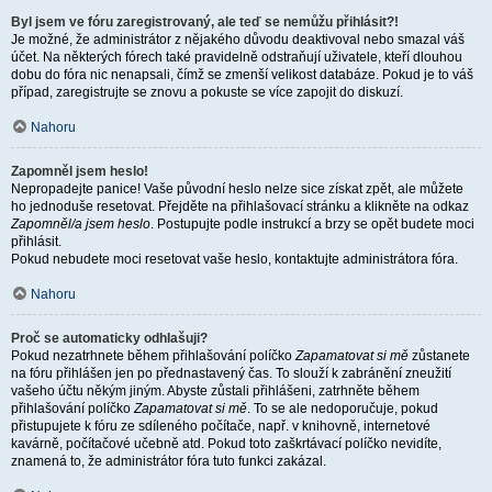
Byl jsem ve fóru zaregistrovaný, ale teď se nemůžu přihlásit?!
Je možné, že administrátor z nějakého důvodu deaktivoval nebo smazal váš
účet. Na některých fórech také pravidelně odstraňují uživatele, kteří dlouhou
dobu do fóra nic nenapsali, čímž se zmenší velikost databáze. Pokud je to váš
případ, zaregistrujte se znovu a pokuste se více zapojit do diskuzí.
Nahoru
Zapomněl jsem heslo!
Nepropadejte panice! Vaše původní heslo nelze sice získat zpět, ale můžete
ho jednoduše resetovat. Přejděte na přihlašovací stránku a klikněte na odkaz
Zapomněl/a jsem heslo
. Postupujte podle instrukcí a brzy se opět budete moci
přihlásit.
Pokud nebudete moci resetovat vaše heslo, kontaktujte administrátora fóra.
Nahoru
Proč se automaticky odhlašuji?
Pokud nezatrhnete během přihlašování políčko
Zapamatovat si mě
zůstanete
na fóru přihlášen jen po přednastavený čas. To slouží k zabránění zneužití
vašeho účtu někým jiným. Abyste zůstali přihlášeni, zatrhněte během
přihlašování políčko
Zapamatovat si mě
. To se ale nedoporučuje, pokud
přistupujete k fóru ze sdíleného počítače, např. v knihovně, internetové
kavárně, počítačové učebně atd. Pokud toto zaškrtávací políčko nevidíte,
znamená to, že administrátor fóra tuto funkci zakázal.