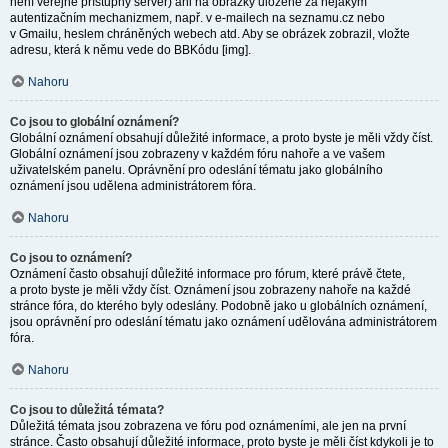
není veřejně přístupný server) ani na obrázky uložené za nějakým
autentizačním mechanizmem, např. v e-mailech na seznamu.cz nebo
v Gmailu, heslem chráněných webech atd. Aby se obrázek zobrazil, vložte
adresu, která k němu vede do BBKódu [img].
Nahoru
Co jsou to globální oznámení?
Globální oznámení obsahují důležité informace, a proto byste je měli vždy číst.
Globální oznámení jsou zobrazeny v každém fóru nahoře a ve vašem
uživatelském panelu. Oprávnění pro odeslání tématu jako globálního
oznámení jsou udělena administrátorem fóra.
Nahoru
Co jsou to oznámení?
Oznámení často obsahují důležité informace pro fórum, které právě čtete,
a proto byste je měli vždy číst. Oznámení jsou zobrazeny nahoře na každé
stránce fóra, do kterého byly odeslány. Podobně jako u globálních oznámení,
jsou oprávnění pro odeslání tématu jako oznámení udělována administrátorem
fóra.
Nahoru
Co jsou to důležitá témata?
Důležitá témata jsou zobrazena ve fóru pod oznámeními, ale jen na první
stránce. Často obsahují důležité informace, proto byste je měli číst kdykoli je to