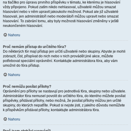
na tlačítko pro úpravu prvního příspěvku v tématu, ke kterému je hlasování
vždy připojeno. Pokud zatím nikdo nehlasoval, uživatelé můžou smazat
hlasování nebo v něm upravit jakoukoliv možnost. Pokud ale již uživatelé
hlasovali, jen administrátoři nebo moderátoři můžou upravit nebo smazat
hlasování. To zabrání tomu, aby byly možnosti hlasování změněny v ještě
neukončeném hlasování.
Nahoru
Proč nemám přístup do určitého fóra?
Do některých fór mají přístup jen určití uživatelé nebo skupiny. Abyste je mohli
zobrazit, číst, přispívat do nich nebo v nich provádět jiné akce, můžete
potřebovat speciální oprávnění. Kontaktujte administrátora fóra, aby vám
umožnil do fóra přístup.
Nahoru
Proč nemůžu posílat přílohy?
Oprávnění pro přílohy se nastavují pro jednotlivá fóra, skupiny nebo uživatele.
Administrátor fóra nemusel povolit do určitého fóra, do kterého můžete posílat
příspěvky, přidávat přílohy, nebo možná, že posílat přílohy můžou jen určité
skupiny, do kterých nepatříte. Pokud si nejste jisti, z jakého důvodu nemůžete
k příspěvkům přidávat přílohy, kontaktujte administrátora fóra.
Nahoru