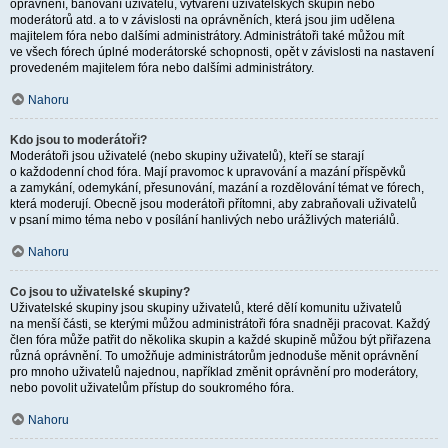
oprávnění, banování uživatelů, vytváření uživatelských skupin nebo
moderátorů atd. a to v závislosti na oprávněních, která jsou jim udělena
majitelem fóra nebo dalšími administrátory. Administrátoři také můžou mít
ve všech fórech úplné moderátorské schopnosti, opět v závislosti na nastavení
provedeném majitelem fóra nebo dalšími administrátory.
Nahoru
Kdo jsou to moderátoři?
Moderátoři jsou uživatelé (nebo skupiny uživatelů), kteří se starají
o každodenní chod fóra. Mají pravomoc k upravování a mazání příspěvků
a zamykání, odemykání, přesunování, mazání a rozdělování témat ve fórech,
která moderují. Obecně jsou moderátoři přítomni, aby zabraňovali uživatelů
v psaní mimo téma nebo v posílání hanlivých nebo urážlivých materiálů.
Nahoru
Co jsou to uživatelské skupiny?
Uživatelské skupiny jsou skupiny uživatelů, které dělí komunitu uživatelů
na menší části, se kterými můžou administrátoři fóra snadněji pracovat. Každý
člen fóra může patřit do několika skupin a každé skupině můžou být přiřazena
různá oprávnění. To umožňuje administrátorům jednoduše měnit oprávnění
pro mnoho uživatelů najednou, například změnit oprávnění pro moderátory,
nebo povolit uživatelům přístup do soukromého fóra.
Nahoru