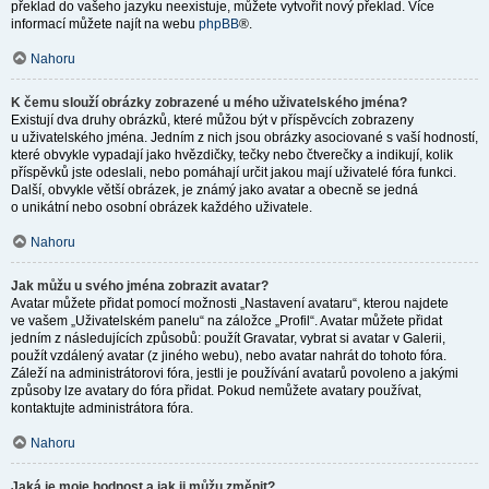
překlad do vašeho jazyku neexistuje, můžete vytvořit nový překlad. Více
informací můžete najít na webu
phpBB
®.
Nahoru
K čemu slouží obrázky zobrazené u mého uživatelského jména?
Existují dva druhy obrázků, které můžou být v příspěvcích zobrazeny
u uživatelského jména. Jedním z nich jsou obrázky asociované s vaší hodností,
které obvykle vypadají jako hvězdičky, tečky nebo čtverečky a indikují, kolik
příspěvků jste odeslali, nebo pomáhají určit jakou mají uživatelé fóra funkci.
Další, obvykle větší obrázek, je známý jako avatar a obecně se jedná
o unikátní nebo osobní obrázek každého uživatele.
Nahoru
Jak můžu u svého jména zobrazit avatar?
Avatar můžete přidat pomocí možnosti „Nastavení avataru“, kterou najdete
ve vašem „Uživatelském panelu“ na záložce „Profil“. Avatar můžete přidat
jedním z následujících způsobů: použít Gravatar, vybrat si avatar v Galerii,
použít vzdálený avatar (z jiného webu), nebo avatar nahrát do tohoto fóra.
Záleží na administrátorovi fóra, jestli je používání avatarů povoleno a jakými
způsoby lze avatary do fóra přidat. Pokud nemůžete avatary používat,
kontaktujte administrátora fóra.
Nahoru
Jaká je moje hodnost a jak ji můžu změnit?