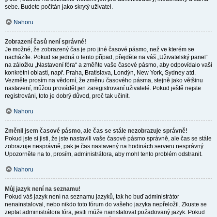
sebe. Budete počítán jako skrytý uživatel.
Nahoru
Zobrazení časů není správné!
Je možné, že zobrazený čas je pro jiné časové pásmo, než ve kterém se
nacházíte. Pokud se jedná o tento případ, přejděte na váš „Uživatelský panel“
na záložku „Nastavení fóra“ a změňte vaše časové pásmo, aby odpovídalo vaší
konkrétní oblasti, např. Praha, Bratislava, Londýn, New York, Sydney atd.
Vezměte prosím na vědomí, že změnu časového pásma, stejně jako většinu
nastavení, můžou provádět jen zaregistrovaní uživatelé. Pokud ještě nejste
registrováni, toto je dobrý důvod, proč tak učinit.
Nahoru
Změnil jsem časové pásmo, ale čas se stále nezobrazuje správně!
Pokud jste si jisti, že jste nastavili vaše časové pásmo správně, ale čas se stále
zobrazuje nesprávně, pak je čas nastavený na hodinách serveru nesprávný.
Upozorněte na to, prosím, administrátora, aby mohl tento problém odstranit.
Nahoru
Můj jazyk není na seznamu!
Pokud váš jazyk není na seznamu jazyků, tak ho buď administrátor
nenainstaloval, nebo nikdo toto fórum do vašeho jazyka nepřeložil. Zkuste se
zeptat administrátora fóra, jestli může nainstalovat požadovaný jazyk. Pokud