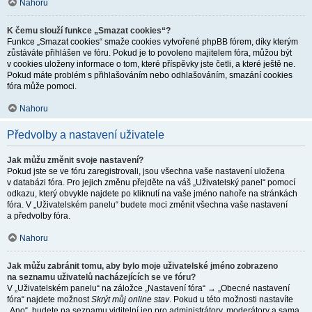
Nahoru
K čemu slouží funkce „Smazat cookies“?
Funkce „Smazat cookies“ smaže cookies vytvořené phpBB fórem, díky kterým
zůstáváte přihlášen ve fóru. Pokud je to povoleno majitelem fóra, můžou být
v cookies uloženy informace o tom, které příspěvky jste četli, a které ještě ne.
Pokud máte problém s přihlašováním nebo odhlašováním, smazání cookies
fóra může pomoci.
Nahoru
Předvolby a nastavení uživatele
Jak můžu změnit svoje nastavení?
Pokud jste se ve fóru zaregistrovali, jsou všechna vaše nastavení uložena
v databázi fóra. Pro jejich změnu přejděte na váš „Uživatelský panel“ pomocí
odkazu, který obvykle najdete po kliknutí na vaše jméno nahoře na stránkách
fóra. V „Uživatelském panelu“ budete moci změnit všechna vaše nastavení
a předvolby fóra.
Nahoru
Jak můžu zabránit tomu, aby bylo moje uživatelské jméno zobrazeno
na seznamu uživatelů nacházejících se ve fóru?
V „Uživatelském panelu“ na záložce „Nastavení fóra“ → „Obecné nastavení
fóra“ najdete možnost
Skrýt můj online stav
. Pokud u této možnosti nastavíte
„Ano“, budete na seznamu viditelní jen pro administrátory, moderátory a sama