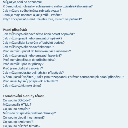
Můj jazyk není na seznamu!
K čemu slouží obrázky zobrazené u mého uživatelského jména?
Jak můžu u svého jména zobrazit avatar?
Jaká je moje hodnost a jak ji můžu změnit?
Když chci poslat e-mail uživateli fóra, musím se přihlásit?
Psaní příspěvků
Jak můžu vytvořit nové téma nebo poslat odpověď?
Jak můžu upravit nebo smazat příspěvek?
Jak můžu přidat ke svým příspěvků podpis?
Jak můžu vytvořit hlasování/anketu?
Proč nemůžu přidat do hlasování více možností?
Jak můžu upravit nebo smazat hlasování?
Proč nemám přístup do určitého fóra?
Proč nemůžu posílat přílohy?
Proč jsem obdržel varování?
Jak můžu moderátorovi nahlásit příspěvek?
K čemu slouží tlačítko „Uložit jako rozepsanou zprávu“ zobrazené při psaní příspěvku?
Proč musí být můj příspěvek schválen?
Jak můžu oživit moje téma?
Formátování a druhy témat
Co jsou to BBKódy?
Můžu použít HTML?
Co jsou to smajlíci?
Můžu do příspěvků přidávat obrázky?
Co jsou to globální oznámení?
Co jsou to oznámení?
Co jsou to důležitá témata?