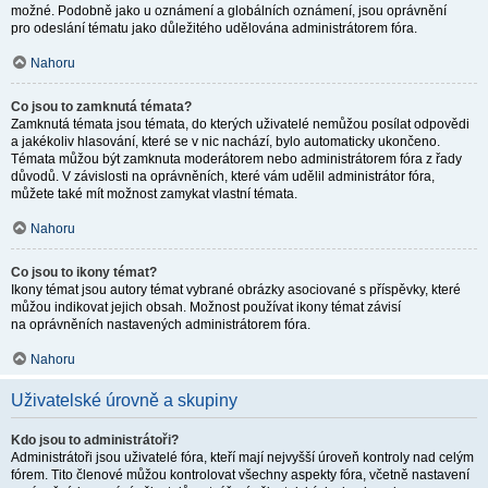
možné. Podobně jako u oznámení a globálních oznámení, jsou oprávnění
pro odeslání tématu jako důležitého udělována administrátorem fóra.
Nahoru
Co jsou to zamknutá témata?
Zamknutá témata jsou témata, do kterých uživatelé nemůžou posílat odpovědi
a jakékoliv hlasování, které se v nic nachází, bylo automaticky ukončeno.
Témata můžou být zamknuta moderátorem nebo administrátorem fóra z řady
důvodů. V závislosti na oprávněních, které vám udělil administrátor fóra,
můžete také mít možnost zamykat vlastní témata.
Nahoru
Co jsou to ikony témat?
Ikony témat jsou autory témat vybrané obrázky asociované s příspěvky, které
můžou indikovat jejich obsah. Možnost používat ikony témat závisí
na oprávněních nastavených administrátorem fóra.
Nahoru
Uživatelské úrovně a skupiny
Kdo jsou to administrátoři?
Administrátoři jsou uživatelé fóra, kteří mají nejvyšší úroveň kontroly nad celým
fórem. Tito členové můžou kontrolovat všechny aspekty fóra, včetně nastavení