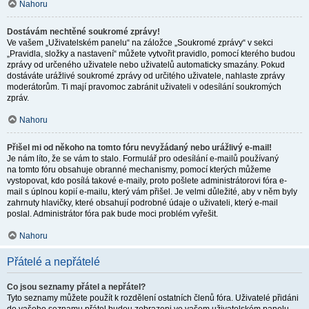
Nahoru
Dostávám nechtěné soukromé zprávy!
Ve vašem „Uživatelském panelu“ na záložce „Soukromé zprávy“ v sekci
„Pravidla, složky a nastavení“ můžete vytvořit pravidlo, pomocí kterého budou
zprávy od určeného uživatele nebo uživatelů automaticky smazány. Pokud
dostáváte urážlivé soukromé zprávy od určitého uživatele, nahlaste zprávy
moderátorům. Ti mají pravomoc zabránit uživateli v odesílání soukromých
zpráv.
Nahoru
Přišel mi od někoho na tomto fóru nevyžádaný nebo urážlivý e-mail!
Je nám líto, že se vám to stalo. Formulář pro odesílání e-mailů používaný
na tomto fóru obsahuje obranné mechanismy, pomocí kterých můžeme
vystopovat, kdo posílá takové e-maily, proto pošlete administrátorovi fóra e-
mail s úplnou kopií e-mailu, který vám přišel. Je velmi důležité, aby v něm byly
zahrnuty hlavičky, které obsahují podrobné údaje o uživateli, který e-mail
poslal. Administrátor fóra pak bude moci problém vyřešit.
Nahoru
Přátelé a nepřátelé
Co jsou seznamy přátel a nepřátel?
Tyto seznamy můžete použít k rozdělení ostatních členů fóra. Uživatelé přidáni