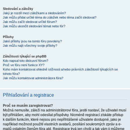
Sledování a záložky
Jaký je rozdíl mezi záložkami a sledováním?
Jak můžu přidat určité téma do záložek nebo téma začít sledovat?
Jak můžu začít sledovat určité fórum?
Jak můžu ukončit sledování témat nebo fór?
Přílohy
Jaké přílohy jsou na tomto fóru povoleny?
Jak můžu najít všechny svoje přílohy?
Záležitosti týkající se phpBB
Kdo napsal toto diskusní fórum?
Proč ve fóru není funkce XY?
Koho mám kontaktovat ohledně stížnosti a/nebo právních záležitostí týkajících se
tohoto fóra?
Jak můžu kontaktovat administrátora fóra?
Přihlašování a registrace
Proč se musím zaregistrovat?
Možná nemusíte, záleží na administrátorovi fóra, jestli nastaví, že uživatel musí
být přihlášen, aby mohl odesílat příspěvky. Nicméně registrací získáte přístup
k dalším funkcím, které nejsou pro nepřihlášené uživatele dostupné, jako je
například možnost použití vlastních avatarů, posílání soukromých zpráv a e-
mailů ostatním členům fóra atd. Registrace trvá jen chvíli a tak vám ji můžeme