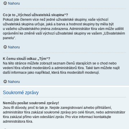
Nahoru
Co je to „Výchozí uživatelská skupina“?
Pokud jste členem více než jedné uživatelské skupiny, vaše výchozí
uživatelská skupina určuje, jaká a barva a hodnost skupiny by měla být
u vašeho uživatelského jména zobrazena. Administrátor fóra vám může udělit
oprávnění ke změně vaší výchozí uživatelské skupiny ve vašem „Uživatelském
panelu“.
Nahoru
K čemu slouží odkaz „Tým“?
Na této stránce můžete zobrazit seznam členů starajících se o chod nebo
vedení fóra včetně moderátorů a administrátorů fóra. Také tam můžete najít
další informace jako například, která fóra moderátoři moderují.
Nahoru
Soukromé zprávy
Nemůžu posílat soukromé zprávy!
Jsou tři důvody, proč to tak je. Nejste zaregistrovaní a/nebo přihlášení,
administrátor fóra zakázal soukromé zprávy pro celé fórum, nebo administrátor
fóra zakázal přímo vám odesílání zpráv. Pro více informací kontaktujte
administrátora fóra.