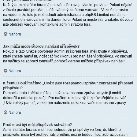
Proč jsem obdržel varování?
Každý administrátor fóra má na svém fóru svoje vlastní pravidla. Pokud nějaké
z těchto pravidel porušíte, může vám být uděleno varování. Vezměte prosím
na vědomí, že toto je rozhodnutí administrátora a phpBB Limited nemá nic
společného s varováními na daném fóru. Pokud si nejste jisti, z jakého důvodu
jste obdrželi varování, kontaktujte administrátora fóra.
Nahoru
Jak můžu moderátorovi nahlásit příspěvek?
Pokud je tato funkce povolena administrátorem fóra, měli byste v příspěvku,
který chcete nahlásit, vidět tlačítko (ikonu) pro nahlášení příspěvku. Po kliknutí
na tlačítko se zobrazí formulář, pomocí kterého můžete příspěvek nahlásit.
Nahoru
K čemu slouží tlačítko „Uložit jako rozepsanou zprávu“ zobrazené při psaní
příspěvku?
Pomocí tohoto tlačítka můžete uložit rozepsanou zprávu, abyste ji mohli
dokončit a odeslat později. Pro načtení rozepsaných zpráv přejděte na váš
„Uživatelský panel“, ve kterém naleznete odkaz na vaše rozepsané zprávy.
Nahoru
Proč musí být můj příspěvek schválen?
Administrátor fóra se mohl rozhodnout, že příspěvky ve fóru, do kterého
přispíváte, musí být prohlédnuty předtím, než je budou moci zobrazit ostatní