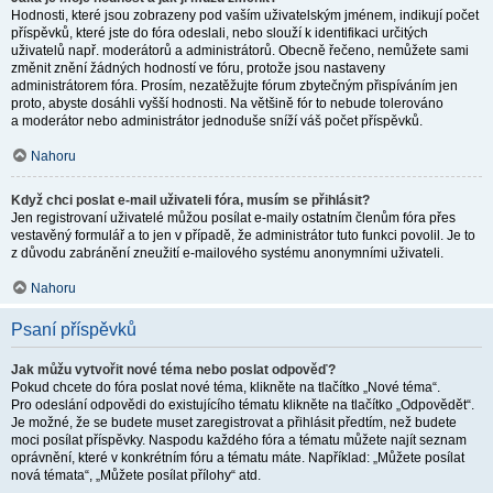
Hodnosti, které jsou zobrazeny pod vaším uživatelským jménem, indikují počet
příspěvků, které jste do fóra odeslali, nebo slouží k identifikaci určitých
uživatelů např. moderátorů a administrátorů. Obecně řečeno, nemůžete sami
změnit znění žádných hodností ve fóru, protože jsou nastaveny
administrátorem fóra. Prosím, nezatěžujte fórum zbytečným přispíváním jen
proto, abyste dosáhli vyšší hodnosti. Na většině fór to nebude tolerováno
a moderátor nebo administrátor jednoduše sníží váš počet příspěvků.
Nahoru
Když chci poslat e-mail uživateli fóra, musím se přihlásit?
Jen registrovaní uživatelé můžou posílat e-maily ostatním členům fóra přes
vestavěný formulář a to jen v případě, že administrátor tuto funkci povolil. Je to
z důvodu zabránění zneužití e-mailového systému anonymními uživateli.
Nahoru
Psaní příspěvků
Jak můžu vytvořit nové téma nebo poslat odpověď?
Pokud chcete do fóra poslat nové téma, klikněte na tlačítko „Nové téma“.
Pro odeslání odpovědi do existujícího tématu klikněte na tlačítko „Odpovědět“.
Je možné, že se budete muset zaregistrovat a přihlásit předtím, než budete
moci posílat příspěvky. Naspodu každého fóra a tématu můžete najít seznam
oprávnění, které v konkrétním fóru a tématu máte. Například: „Můžete posílat
nová témata“, „Můžete posílat přílohy“ atd.