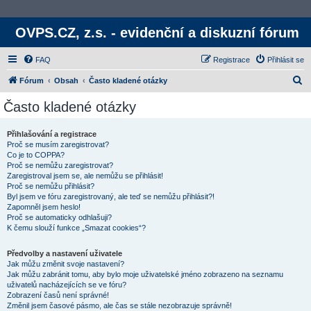
OVPS.CZ, z.s. - evidenční a diskuzní fórum
FAQ
Registrace
Přihlásit se
H
Fórum
Obsah
Často kladené otázky
l
Často kladené otázky
e
d
Přihlašování a registrace
Proč se musím zaregistrovat?
a
Co je to COPPA?
t
Proč se nemůžu zaregistrovat?
Zaregistroval jsem se, ale nemůžu se přihlásit!
Proč se nemůžu přihlásit?
Byl jsem ve fóru zaregistrovaný, ale teď se nemůžu přihlásit?!
Zapomněl jsem heslo!
Proč se automaticky odhlašuji?
K čemu slouží funkce „Smazat cookies“?
Předvolby a nastavení uživatele
Jak můžu změnit svoje nastavení?
Jak můžu zabránit tomu, aby bylo moje uživatelské jméno zobrazeno na seznamu
uživatelů nacházejících se ve fóru?
Zobrazení časů není správné!
Změnil jsem časové pásmo, ale čas se stále nezobrazuje správně!