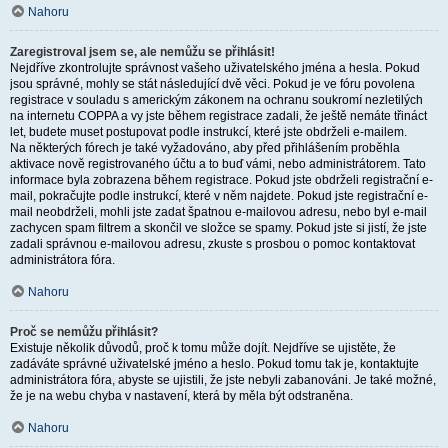
Nahoru
Zaregistroval jsem se, ale nemůžu se přihlásit!
Nejdříve zkontrolujte správnost vašeho uživatelského jména a hesla. Pokud
jsou správné, mohly se stát následující dvě věci. Pokud je ve fóru povolena
registrace v souladu s americkým zákonem na ochranu soukromí nezletilých
na internetu COPPA a vy jste během registrace zadali, že ještě nemáte třináct
let, budete muset postupovat podle instrukcí, které jste obdrželi e-mailem.
Na některých fórech je také vyžadováno, aby před přihlášením proběhla
aktivace nově registrovaného účtu a to buď vámi, nebo administrátorem. Tato
informace byla zobrazena během registrace. Pokud jste obdrželi registrační e-
mail, pokračujte podle instrukcí, které v něm najdete. Pokud jste registrační e-
mail neobdrželi, mohli jste zadat špatnou e-mailovou adresu, nebo byl e-mail
zachycen spam filtrem a skončil ve složce se spamy. Pokud jste si jistí, že jste
zadali správnou e-mailovou adresu, zkuste s prosbou o pomoc kontaktovat
administrátora fóra.
Nahoru
Proč se nemůžu přihlásit?
Existuje několik důvodů, proč k tomu může dojít. Nejdříve se ujistěte, že
zadáváte správné uživatelské jméno a heslo. Pokud tomu tak je, kontaktujte
administrátora fóra, abyste se ujistili, že jste nebyli zabanováni. Je také možné,
že je na webu chyba v nastavení, která by měla být odstraněna.
Nahoru