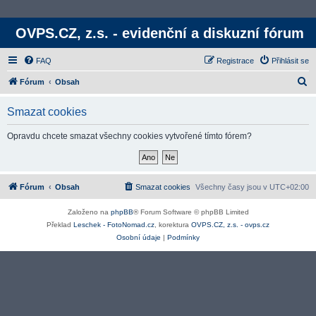
OVPS.CZ, z.s. - evidenční a diskuzní fórum
FAQ
Registrace
Přihlásit se
H
Fórum
Obsah
l
Smazat cookies
e
d
Opravdu chcete smazat všechny cookies vytvořené tímto fórem?
a
t
Fórum
Obsah
Smazat cookies
Všechny časy jsou v
UTC+02:00
Založeno na
phpBB
® Forum Software © phpBB Limited
Překlad
Leschek - FotoNomad.cz
, korektura
OVPS.CZ, z.s. - ovps.cz
Osobní údaje
|
Podmínky