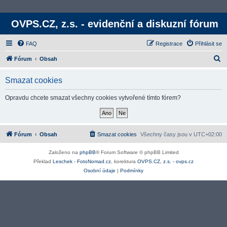
OVPS.CZ, z.s. - evidenční a diskuzní fórum
FAQ
Registrace
Přihlásit se
H
Fórum
Obsah
l
Smazat cookies
e
d
Opravdu chcete smazat všechny cookies vytvořené tímto fórem?
a
t
Fórum
Obsah
Smazat cookies
Všechny časy jsou v
UTC+02:00
Založeno na
phpBB
® Forum Software © phpBB Limited
Překlad
Leschek - FotoNomad.cz
, korektura
OVPS.CZ, z.s. - ovps.cz
Osobní údaje
|
Podmínky