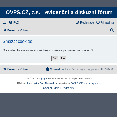
OVPS.CZ, z.s. - evidenční a diskuzní fórum
FAQ
Registrace
Přihlásit se
H
Fórum
Obsah
l
Smazat cookies
e
d
Opravdu chcete smazat všechny cookies vytvořené tímto fórem?
a
t
Fórum
Obsah
Smazat cookies
Všechny časy jsou v
UTC+02:00
Založeno na
phpBB
® Forum Software © phpBB Limited
Překlad
Leschek - FotoNomad.cz
, korektura
OVPS.CZ, z.s. - ovps.cz
Osobní údaje
|
Podmínky