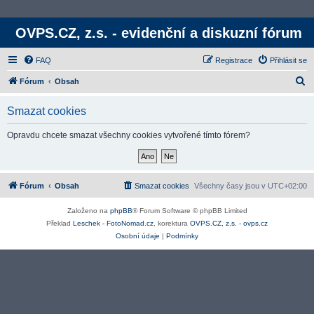
OVPS.CZ, z.s. - evidenční a diskuzní fórum
FAQ
Registrace
Přihlásit se
H
Fórum
Obsah
l
Smazat cookies
e
d
Opravdu chcete smazat všechny cookies vytvořené tímto fórem?
a
t
Fórum
Obsah
Smazat cookies
Všechny časy jsou v
UTC+02:00
Založeno na
phpBB
® Forum Software © phpBB Limited
Překlad
Leschek - FotoNomad.cz
, korektura
OVPS.CZ, z.s. - ovps.cz
Osobní údaje
|
Podmínky