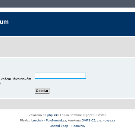
rum
ve vašem uživatelském
u.
Založeno na
phpBB
® Forum Software © phpBB Limited
Překlad
Leschek - FotoNomad.cz
, korektura
OVPS.CZ, z.s. - ovps.cz
Osobní údaje
|
Podmínky