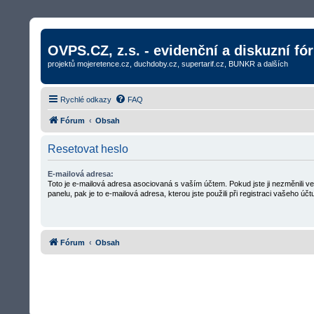
OVPS.CZ, z.s. - evidenční a diskuzní fó
projektů mojeretence.cz, duchdoby.cz, supertarif.cz, BUNKR a dalších
Rychlé odkazy
FAQ
Fórum
Obsah
Resetovat heslo
E-mailová adresa:
Toto je e-mailová adresa asociovaná s vaším účtem. Pokud jste ji nezměnili 
panelu, pak je to e-mailová adresa, kterou jste použili při registraci vašeho účt
Fórum
Obsah