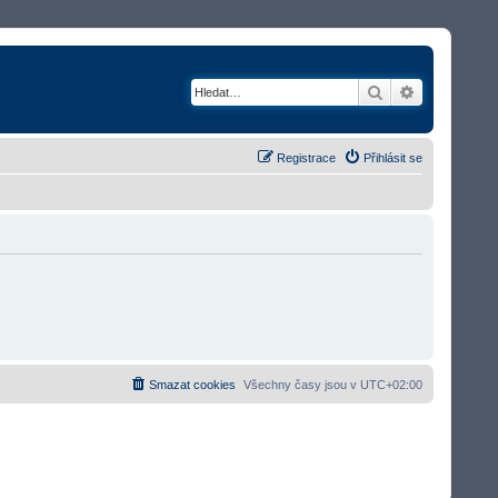
Hledat
Rozšířené v
Registrace
Přihlásit se
Smazat cookies
Všechny časy jsou v
UTC+02:00