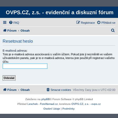
OVPS.CZ, z.s. - evidenční a diskuzní fórum
FAQ
Registrace
Přihlásit se
H
Fórum
Obsah
l
Resetovat heslo
e
d
E-mailová adresa:
Toto je e-mailová adresa asociovaná s vaším účtem. Pokud jste ji nezměnili ve vašem
a
uživatelském panelu, pak je to e-mailová adresa, kterou jste použili při registraci vašeho
účtu.
t
Fórum
Obsah
Smazat cookies
Všechny časy jsou v
UTC+02:00
Založeno na
phpBB
® Forum Software © phpBB Limited
Překlad
Leschek - FotoNomad.cz
, korektura
OVPS.CZ, z.s. - ovps.cz
Osobní údaje
|
Podmínky