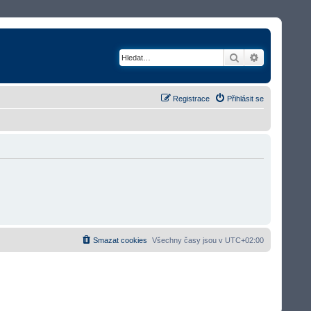
Hledat
Rozšířené v
Registrace
Přihlásit se
Smazat cookies
Všechny časy jsou v
UTC+02:00