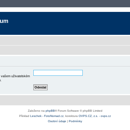
rum
ve vašem uživatelském
u.
Založeno na
phpBB
® Forum Software © phpBB Limited
Překlad
Leschek - FotoNomad.cz
, korektura
OVPS.CZ, z.s. - ovps.cz
Osobní údaje
|
Podmínky