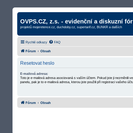
OVPS.CZ, z.s. - evidenční a diskuzní fó
projektů mojeretence.cz, duchdoby.cz, supertarif.cz, BUNKR a dalších
Rychlé odkazy
FAQ
Fórum
Obsah
Resetovat heslo
E-mailová adresa:
Toto je e-mailová adresa asociovaná s vaším účtem. Pokud jste ji nezměnili 
panelu, pak je to e-mailová adresa, kterou jste použili při registraci vašeho účt
Fórum
Obsah