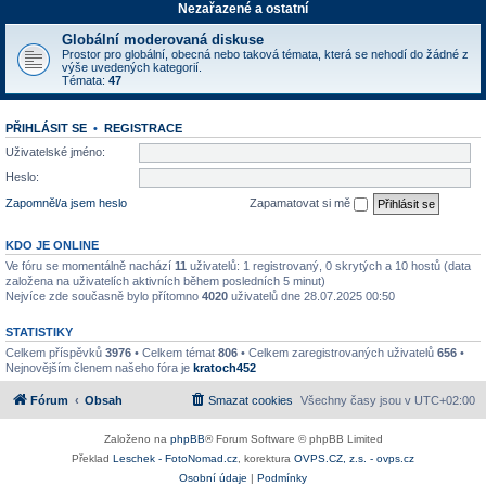
Nezařazené a ostatní
Globální moderovaná diskuse
Prostor pro globální, obecná nebo taková témata, která se nehodí do žádné z
výše uvedených kategorií.
Témata:
47
PŘIHLÁSIT SE
•
REGISTRACE
Uživatelské jméno:
Heslo:
Zapomněl/a jsem heslo
Zapamatovat si mě
KDO JE ONLINE
Ve fóru se momentálně nachází
11
uživatelů: 1 registrovaný, 0 skrytých a 10 hostů (data
založena na uživatelích aktivních během posledních 5 minut)
Nejvíce zde současně bylo přítomno
4020
uživatelů dne 28.07.2025 00:50
STATISTIKY
Celkem příspěvků
3976
• Celkem témat
806
• Celkem zaregistrovaných uživatelů
656
•
Nejnovějším členem našeho fóra je
kratoch452
Fórum
Obsah
Smazat cookies
Všechny časy jsou v
UTC+02:00
Založeno na
phpBB
® Forum Software © phpBB Limited
Překlad
Leschek - FotoNomad.cz
, korektura
OVPS.CZ, z.s. - ovps.cz
Osobní údaje
|
Podmínky