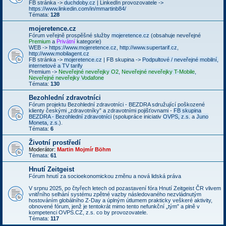
FB stránka ->
duchdoby.cz
| LinkedIn provozovatele ->
https://www.linkedin.com/in/mmartinb84/
Témata:
128
mojeretence.cz
Fórum veřejně prospěšné služby
mojeretence.cz
(obsahuje neveřejné
Premium
a
Privátní
kategorie)
WEB ->
https://www.mojeretence.cz
,
http://www.supertarif.cz
,
http://www.mobilagent.cz
FB stránka ->
mojeretence.cz
| FB skupina ->
Podpultové / neveřejné mobilní,
internetové a TV tarify
Premium ->
Neveřejné neveřejky O2
,
Neveřejné neveřejky T-Mobile
,
Neveřejné neveřejky Vodafone
Témata:
130
Bezohlední zdravotníci
Fórum projektu Bezohlední zdravotníci - BEZDRA sdružující poškozené
klienty českými „zdravotníky” a zdravotními pojišťovnami -
FB skupina
BEZDRA - Bezohlední zdravotníci
(spolupráce iniciativ
OVPS, z.s.
a
Juno
Moneta, z.s.
).
Témata:
6
Životní prostředí
Moderátor:
Martin Mojmír Böhm
Témata:
61
Hnutí Zeitgeist
Fórum hnutí za socioekonomickou změnu a nová lidská práva
V srpnu 2025, po čtyřech letech od pozastavení fóra Hnutí Zeitgeist ČR vlivem
vnitřního selhání systému zpětné vazby následovaného nezvládnutým
hostováním globálního Z-Day a úplným útlumem prakticky veškeré aktivity,
obnovené fórum, jenž je tentokrát mimo tento nefunkční „tým” a plně v
kompetenci OVPS.CZ, z.s. co by provozovatele.
Témata:
117