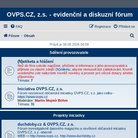
OVPS.CZ, z.s. - evidenční a diskuzní fórum
FAQ
Registrace
Přihlásit se
H
Fórum
Obsah
l
Právě je 06.08.2026 04:09
e
Sdělení provozovatele
d
(N)etiketa a hlášení
a
Než do fóra cokoliv napíšete, přečtete si informace o jeho provozovateli a
přijmete za vlastní zdejší
(N)etiketu
, abyste nemuseli být zablokováni. Kromě
t
uvedeného zde naleznete rovněž novinky a prostor pro věcné dotazy a/nebo
připomínky.
Témata:
7
Iniciativa OVPS.CZ, z.s.
Fórum neziskové občanské iniciativy OVPS.CZ, s.z. jako celku -
https://www.ovps.cz
Moderátor:
Martin Mojmír Böhm
Témata:
31
Projekty iniciativy
duchdoby.cz & OVPS.CZ, z.s.
Fórum investigativně datového magazínu a osvětové občanské iniciativy
OVPS.CZ, s.z. obecně
WEB ->
http://www.ovps.cz
,
http://www.duchdoby.cz