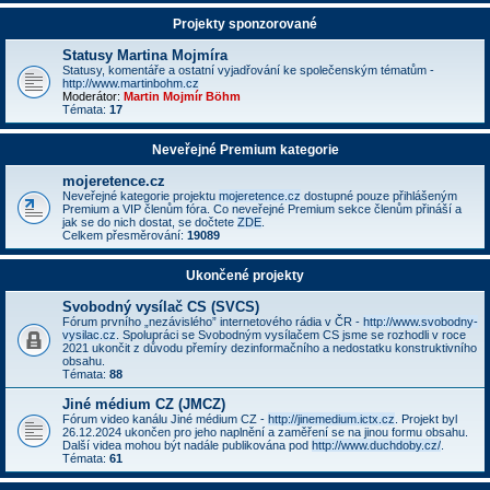
Projekty sponzorované
Statusy Martina Mojmíra
Statusy, komentáře a ostatní vyjadřování ke společenským tématům -
http://www.martinbohm.cz
Moderátor:
Martin Mojmír Böhm
Témata:
17
Neveřejné Premium kategorie
mojeretence.cz
Neveřejné kategorie projektu
mojeretence.cz
dostupné pouze přihlášeným
Premium a VIP členům fóra. Co neveřejné Premium sekce členům přináší a
jak se do nich dostat, se dočtete
ZDE
.
Celkem přesměrování:
19089
Ukončené projekty
Svobodný vysílač CS (SVCS)
Fórum prvního „nezávislého” internetového rádia v ČR -
http://www.svobodny-
vysilac.cz
. Spolupráci se Svobodným vysílačem CS jsme se rozhodli v roce
2021 ukončit z důvodu přemíry dezinformačního a nedostatku konstruktivního
obsahu.
Témata:
88
Jiné médium CZ (JMCZ)
Fórum video kanálu Jiné médium CZ -
http://jinemedium.ictx.cz
. Projekt byl
26.12.2024 ukončen pro jeho naplnění a zaměření se na jinou formu obsahu.
Další videa mohou být nadále publikována pod
http://www.duchdoby.cz/
.
Témata:
61