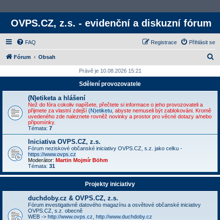
OVPS.CZ, z.s. - evidenční a diskuzní fórum
FAQ
Registrace
Přihlásit se
H
Fórum
Obsah
l
Právě je 10.08.2026 15:21
e
Sdělení provozovatele
d
(N)etiketa a hlášení
a
Než do fóra cokoliv napíšete, přečtete si informace o jeho provozovateli a
přijmete za vlastní zdejší
(N)etiketu
, abyste nemuseli být zablokováni. Kromě
t
uvedeného zde naleznete rovněž novinky a prostor pro věcné dotazy a/nebo
připomínky.
Témata:
7
Iniciativa OVPS.CZ, z.s.
Fórum neziskové občanské iniciativy OVPS.CZ, s.z. jako celku -
https://www.ovps.cz
Moderátor:
Martin Mojmír Böhm
Témata:
31
Projekty iniciativy
duchdoby.cz & OVPS.CZ, z.s.
Fórum investigativně datového magazínu a osvětové občanské iniciativy
OVPS.CZ, s.z. obecně
WEB ->
http://www.ovps.cz
,
http://www.duchdoby.cz