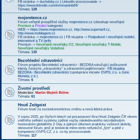
FB stránka ->
duchdoby.cz
| LinkedIn provozovatele ->
https://www.linkedin.com/in/mmartinb84/
Témata:
128
mojeretence.cz
Fórum veřejně prospěšné služby
mojeretence.cz
(obsahuje neveřejné
Premium
a
Privátní
kategorie)
WEB ->
https://www.mojeretence.cz
,
http://www.supertarif.cz
,
http://www.mobilagent.cz
FB stránka ->
mojeretence.cz
| FB skupina ->
Podpultové / neveřejné mobilní,
internetové a TV tarify
Premium ->
Neveřejné neveřejky O2
,
Neveřejné neveřejky T-Mobile
,
Neveřejné neveřejky Vodafone
Témata:
130
Bezohlední zdravotníci
Fórum projektu Bezohlední zdravotníci - BEZDRA sdružující poškozené
klienty českými „zdravotníky” a zdravotními pojišťovnami -
FB skupina
BEZDRA - Bezohlední zdravotníci
(spolupráce iniciativ
OVPS, z.s.
a
Juno
Moneta, z.s.
).
Témata:
6
Životní prostředí
Moderátor:
Martin Mojmír Böhm
Témata:
61
Hnutí Zeitgeist
Fórum hnutí za socioekonomickou změnu a nová lidská práva
V srpnu 2025, po čtyřech letech od pozastavení fóra Hnutí Zeitgeist ČR vlivem
vnitřního selhání systému zpětné vazby následovaného nezvládnutým
hostováním globálního Z-Day a úplným útlumem prakticky veškeré aktivity,
obnovené fórum, jenž je tentokrát mimo tento nefunkční „tým” a plně v
kompetenci OVPS.CZ, z.s. co by provozovatele.
Témata:
117