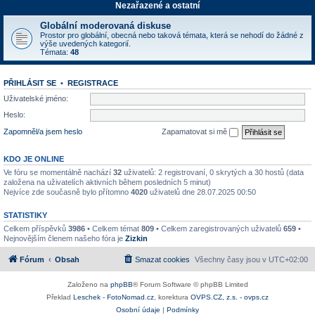
Nezařazené a ostatní
Globální moderovaná diskuse
Prostor pro globální, obecná nebo taková témata, která se nehodí do žádné z
výše uvedených kategorií.
Témata:
48
PŘIHLÁSIT SE
•
REGISTRACE
Uživatelské jméno:
Heslo:
Zapomněl/a jsem heslo
Zapamatovat si mě
KDO JE ONLINE
Ve fóru se momentálně nachází
32
uživatelů: 2 registrovaní, 0 skrytých a 30 hostů (data
založena na uživatelích aktivních během posledních 5 minut)
Nejvíce zde současně bylo přítomno
4020
uživatelů dne 28.07.2025 00:50
STATISTIKY
Celkem příspěvků
3986
• Celkem témat
809
• Celkem zaregistrovaných uživatelů
659
•
Nejnovějším členem našeho fóra je
Zizkin
Fórum
Obsah
Smazat cookies
Všechny časy jsou v
UTC+02:00
Založeno na
phpBB
® Forum Software © phpBB Limited
Překlad
Leschek - FotoNomad.cz
, korektura
OVPS.CZ, z.s. - ovps.cz
Osobní údaje
|
Podmínky