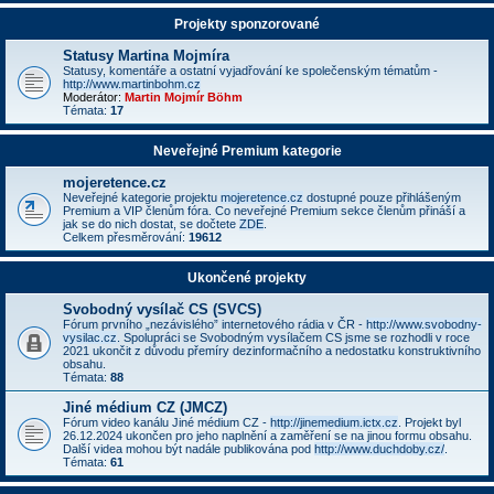
Projekty sponzorované
Statusy Martina Mojmíra
Statusy, komentáře a ostatní vyjadřování ke společenským tématům -
http://www.martinbohm.cz
Moderátor:
Martin Mojmír Böhm
Témata:
17
Neveřejné Premium kategorie
mojeretence.cz
Neveřejné kategorie projektu
mojeretence.cz
dostupné pouze přihlášeným
Premium a VIP členům fóra. Co neveřejné Premium sekce členům přináší a
jak se do nich dostat, se dočtete
ZDE
.
Celkem přesměrování:
19612
Ukončené projekty
Svobodný vysílač CS (SVCS)
Fórum prvního „nezávislého” internetového rádia v ČR -
http://www.svobodny-
vysilac.cz
. Spolupráci se Svobodným vysílačem CS jsme se rozhodli v roce
2021 ukončit z důvodu přemíry dezinformačního a nedostatku konstruktivního
obsahu.
Témata:
88
Jiné médium CZ (JMCZ)
Fórum video kanálu Jiné médium CZ -
http://jinemedium.ictx.cz
. Projekt byl
26.12.2024 ukončen pro jeho naplnění a zaměření se na jinou formu obsahu.
Další videa mohou být nadále publikována pod
http://www.duchdoby.cz/
.
Témata:
61