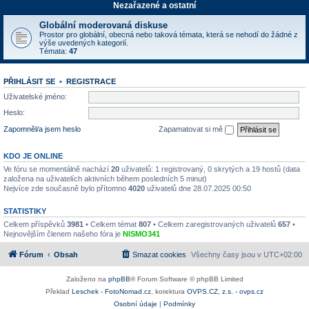
Nezařazené a ostatní
Globální moderovaná diskuse
Prostor pro globální, obecná nebo taková témata, která se nehodí do žádné z
výše uvedených kategorií.
Témata:
47
PŘIHLÁSIT SE
•
REGISTRACE
Uživatelské jméno:
Heslo:
Zapomněl/a jsem heslo
Zapamatovat si mě
KDO JE ONLINE
Ve fóru se momentálně nachází
20
uživatelů: 1 registrovaný, 0 skrytých a 19 hostů (data
založena na uživatelích aktivních během posledních 5 minut)
Nejvíce zde současně bylo přítomno
4020
uživatelů dne 28.07.2025 00:50
STATISTIKY
Celkem příspěvků
3981
• Celkem témat
807
• Celkem zaregistrovaných uživatelů
657
•
Nejnovějším členem našeho fóra je
NISMO341
Fórum
Obsah
Smazat cookies
Všechny časy jsou v
UTC+02:00
Založeno na
phpBB
® Forum Software © phpBB Limited
Překlad
Leschek - FotoNomad.cz
, korektura
OVPS.CZ, z.s. - ovps.cz
Osobní údaje
|
Podmínky