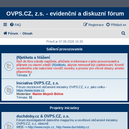
OVPS.CZ, z.s. - evidenční a diskuzní fórum
FAQ
Registrace
Přihlásit se
H
Fórum
Obsah
l
Právě je 07.08.2026 15:30
e
Sdělení provozovatele
d
(N)etiketa a hlášení
a
Než do fóra cokoliv napíšete, přečtete si informace o jeho provozovateli a
přijmete za vlastní zdejší
(N)etiketu
, abyste nemuseli být zablokováni. Kromě
t
uvedeného zde naleznete rovněž novinky a prostor pro věcné dotazy a/nebo
připomínky.
Témata:
7
Iniciativa OVPS.CZ, z.s.
Fórum neziskové občanské iniciativy OVPS.CZ, s.z. jako celku -
https://www.ovps.cz
Moderátor:
Martin Mojmír Böhm
Témata:
31
Projekty iniciativy
duchdoby.cz & OVPS.CZ, z.s.
Fórum investigativně datového magazínu a osvětové občanské iniciativy
OVPS.CZ, s.z. obecně
WEB ->
http://www.ovps.cz
,
http://www.duchdoby.cz