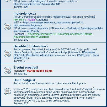
FB stránka ->
duchdoby.cz
| LinkedIn provozovatele ->
https://www.linkedin.com/in/mmartinb84/
Témata:
128
mojeretence.cz
Fórum veřejně prospěšné služby
mojeretence.cz
(obsahuje neveřejné
Premium
a
Privátní
kategorie)
WEB ->
https://www.mojeretence.cz
,
http://www.supertarif.cz
,
http://www.mobilagent.cz
FB stránka ->
mojeretence.cz
| FB skupina ->
Podpultové / neveřejné mobilní,
internetové a TV tarify
Premium ->
Neveřejné neveřejky O2
,
Neveřejné neveřejky T-Mobile
,
Neveřejné neveřejky Vodafone
Témata:
130
Bezohlední zdravotníci
Fórum projektu Bezohlední zdravotníci - BEZDRA sdružující poškozené
klienty českými „zdravotníky” a zdravotními pojišťovnami -
FB skupina
BEZDRA - Bezohlední zdravotníci
(spolupráce iniciativ
OVPS, z.s.
a
Juno
Moneta, z.s.
).
Témata:
6
Životní prostředí
Moderátor:
Martin Mojmír Böhm
Témata:
61
Hnutí Zeitgeist
Fórum hnutí za socioekonomickou změnu a nová lidská práva
V srpnu 2025, po čtyřech letech od pozastavení fóra Hnutí Zeitgeist ČR vlivem
vnitřního selhání systému zpětné vazby následovaného nezvládnutým
hostováním globálního Z-Day a úplným útlumem prakticky veškeré aktivity,
obnovené fórum, jenž je tentokrát mimo tento nefunkční „tým” a plně v
kompetenci OVPS.CZ, z.s. co by provozovatele.
Témata:
117