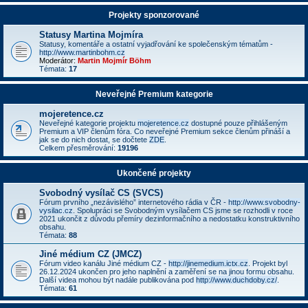
Projekty sponzorované
Statusy Martina Mojmíra
Statusy, komentáře a ostatní vyjadřování ke společenským tématům -
http://www.martinbohm.cz
Moderátor:
Martin Mojmír Böhm
Témata:
17
Neveřejné Premium kategorie
mojeretence.cz
Neveřejné kategorie projektu
mojeretence.cz
dostupné pouze přihlášeným
Premium a VIP členům fóra. Co neveřejné Premium sekce členům přináší a
jak se do nich dostat, se dočtete
ZDE
.
Celkem přesměrování:
19196
Ukončené projekty
Svobodný vysílač CS (SVCS)
Fórum prvního „nezávislého” internetového rádia v ČR -
http://www.svobodny-
vysilac.cz
. Spolupráci se Svobodným vysílačem CS jsme se rozhodli v roce
2021 ukončit z důvodu přemíry dezinformačního a nedostatku konstruktivního
obsahu.
Témata:
88
Jiné médium CZ (JMCZ)
Fórum video kanálu Jiné médium CZ -
http://jinemedium.ictx.cz
. Projekt byl
26.12.2024 ukončen pro jeho naplnění a zaměření se na jinou formu obsahu.
Další videa mohou být nadále publikována pod
http://www.duchdoby.cz/
.
Témata:
61