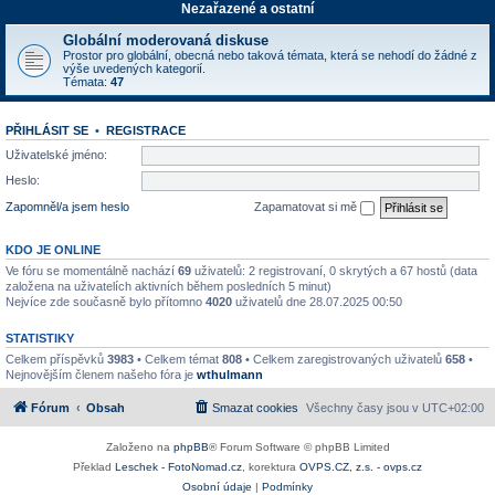
Nezařazené a ostatní
Globální moderovaná diskuse
Prostor pro globální, obecná nebo taková témata, která se nehodí do žádné z
výše uvedených kategorií.
Témata:
47
PŘIHLÁSIT SE
•
REGISTRACE
Uživatelské jméno:
Heslo:
Zapomněl/a jsem heslo
Zapamatovat si mě
KDO JE ONLINE
Ve fóru se momentálně nachází
69
uživatelů: 2 registrovaní, 0 skrytých a 67 hostů (data
založena na uživatelích aktivních během posledních 5 minut)
Nejvíce zde současně bylo přítomno
4020
uživatelů dne 28.07.2025 00:50
STATISTIKY
Celkem příspěvků
3983
• Celkem témat
808
• Celkem zaregistrovaných uživatelů
658
•
Nejnovějším členem našeho fóra je
wthulmann
Fórum
Obsah
Smazat cookies
Všechny časy jsou v
UTC+02:00
Založeno na
phpBB
® Forum Software © phpBB Limited
Překlad
Leschek - FotoNomad.cz
, korektura
OVPS.CZ, z.s. - ovps.cz
Osobní údaje
|
Podmínky