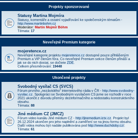
Projekty sponzorované
Statusy Martina Mojmíra
Statusy, komentáře a ostatní vyjadřování ke společenským tématům -
http://www.martinbohm.cz
Moderátor:
Martin Mojmír Böhm
Témata:
17
Neveřejné Premium kategorie
mojeretence.cz
Neveřejné kategorie projektu
mojeretence.cz
dostupné pouze přihlášeným
Premium a VIP členům fóra. Co neveřejné Premium sekce členům přináší a
jak se do nich dostat, se dočtete
ZDE
.
Celkem přesměrování:
19448
Ukončené projekty
Svobodný vysílač CS (SVCS)
Fórum prvního „nezávislého” internetového rádia v ČR -
http://www.svobodny-
vysilac.cz
. Spolupráci se Svobodným vysílačem CS jsme se rozhodli v roce
2021 ukončit z důvodu přemíry dezinformačního a nedostatku konstruktivního
obsahu.
Témata:
88
Jiné médium CZ (JMCZ)
Fórum video kanálu Jiné médium CZ -
http://jinemedium.ictx.cz
. Projekt byl
26.12.2024 ukončen pro jeho naplnění a zaměření se na jinou formu obsahu.
Další videa mohou být nadále publikována pod
http://www.duchdoby.cz/
.
Témata:
61