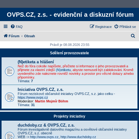
OVPS.CZ, z.s. - evidenční a diskuzní fórum
FAQ
Registrace
Přihlásit se
H
Fórum
Obsah
l
Právě je 08.08.2026 23:55
e
Sdělení provozovatele
d
(N)etiketa a hlášení
a
Než do fóra cokoliv napíšete, přečtete si informace o jeho provozovateli a
přijmete za vlastní zdejší
(N)etiketu
, abyste nemuseli být zablokováni. Kromě
t
uvedeného zde naleznete rovněž novinky a prostor pro věcné dotazy a/nebo
připomínky.
Témata:
7
Iniciativa OVPS.CZ, z.s.
Fórum neziskové občanské iniciativy OVPS.CZ, s.z. jako celku -
https://www.ovps.cz
Moderátor:
Martin Mojmír Böhm
Témata:
31
Projekty iniciativy
duchdoby.cz & OVPS.CZ, z.s.
Fórum investigativně datového magazínu a osvětové občanské iniciativy
OVPS.CZ, s.z. obecně
WEB ->
http://www.ovps.cz
,
http://www.duchdoby.cz