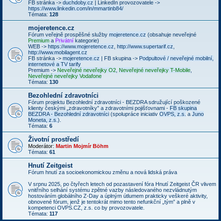
FB stránka ->
duchdoby.cz
| LinkedIn provozovatele ->
https://www.linkedin.com/in/mmartinb84/
Témata:
128
mojeretence.cz
Fórum veřejně prospěšné služby
mojeretence.cz
(obsahuje neveřejné
Premium
a
Privátní
kategorie)
WEB ->
https://www.mojeretence.cz
,
http://www.supertarif.cz
,
http://www.mobilagent.cz
FB stránka ->
mojeretence.cz
| FB skupina ->
Podpultové / neveřejné mobilní,
internetové a TV tarify
Premium ->
Neveřejné neveřejky O2
,
Neveřejné neveřejky T-Mobile
,
Neveřejné neveřejky Vodafone
Témata:
130
Bezohlední zdravotníci
Fórum projektu Bezohlední zdravotníci - BEZDRA sdružující poškozené
klienty českými „zdravotníky” a zdravotními pojišťovnami -
FB skupina
BEZDRA - Bezohlední zdravotníci
(spolupráce iniciativ
OVPS, z.s.
a
Juno
Moneta, z.s.
).
Témata:
6
Životní prostředí
Moderátor:
Martin Mojmír Böhm
Témata:
61
Hnutí Zeitgeist
Fórum hnutí za socioekonomickou změnu a nová lidská práva
V srpnu 2025, po čtyřech letech od pozastavení fóra Hnutí Zeitgeist ČR vlivem
vnitřního selhání systému zpětné vazby následovaného nezvládnutým
hostováním globálního Z-Day a úplným útlumem prakticky veškeré aktivity,
obnovené fórum, jenž je tentokrát mimo tento nefunkční „tým” a plně v
kompetenci OVPS.CZ, z.s. co by provozovatele.
Témata:
117