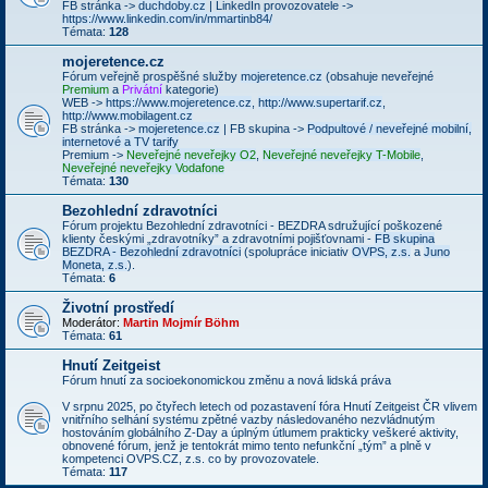
FB stránka ->
duchdoby.cz
| LinkedIn provozovatele ->
https://www.linkedin.com/in/mmartinb84/
Témata:
128
mojeretence.cz
Fórum veřejně prospěšné služby
mojeretence.cz
(obsahuje neveřejné
Premium
a
Privátní
kategorie)
WEB ->
https://www.mojeretence.cz
,
http://www.supertarif.cz
,
http://www.mobilagent.cz
FB stránka ->
mojeretence.cz
| FB skupina ->
Podpultové / neveřejné mobilní,
internetové a TV tarify
Premium ->
Neveřejné neveřejky O2
,
Neveřejné neveřejky T-Mobile
,
Neveřejné neveřejky Vodafone
Témata:
130
Bezohlední zdravotníci
Fórum projektu Bezohlední zdravotníci - BEZDRA sdružující poškozené
klienty českými „zdravotníky” a zdravotními pojišťovnami -
FB skupina
BEZDRA - Bezohlední zdravotníci
(spolupráce iniciativ
OVPS, z.s.
a
Juno
Moneta, z.s.
).
Témata:
6
Životní prostředí
Moderátor:
Martin Mojmír Böhm
Témata:
61
Hnutí Zeitgeist
Fórum hnutí za socioekonomickou změnu a nová lidská práva
V srpnu 2025, po čtyřech letech od pozastavení fóra Hnutí Zeitgeist ČR vlivem
vnitřního selhání systému zpětné vazby následovaného nezvládnutým
hostováním globálního Z-Day a úplným útlumem prakticky veškeré aktivity,
obnovené fórum, jenž je tentokrát mimo tento nefunkční „tým” a plně v
kompetenci OVPS.CZ, z.s. co by provozovatele.
Témata:
117