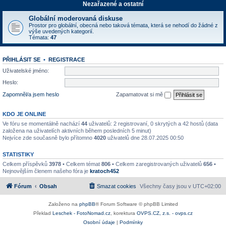
Nezařazené a ostatní
Globální moderovaná diskuse
Prostor pro globální, obecná nebo taková témata, která se nehodí do žádné z
výše uvedených kategorií.
Témata:
47
PŘIHLÁSIT SE
•
REGISTRACE
Uživatelské jméno:
Heslo:
Zapomněl/a jsem heslo
Zapamatovat si mě
KDO JE ONLINE
Ve fóru se momentálně nachází
44
uživatelů: 2 registrovaní, 0 skrytých a 42 hostů (data
založena na uživatelích aktivních během posledních 5 minut)
Nejvíce zde současně bylo přítomno
4020
uživatelů dne 28.07.2025 00:50
STATISTIKY
Celkem příspěvků
3978
• Celkem témat
806
• Celkem zaregistrovaných uživatelů
656
•
Nejnovějším členem našeho fóra je
kratoch452
Fórum
Obsah
Smazat cookies
Všechny časy jsou v
UTC+02:00
Založeno na
phpBB
® Forum Software © phpBB Limited
Překlad
Leschek - FotoNomad.cz
, korektura
OVPS.CZ, z.s. - ovps.cz
Osobní údaje
|
Podmínky