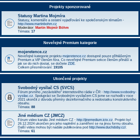
Projekty sponzorované
Statusy Martina Mojmíra
Statusy, komentáře a ostatní vyjadřování ke společenským tématům -
http://www.martinbohm.cz
Moderátor:
Martin Mojmír Böhm
Témata:
17
Neveřejné Premium kategorie
mojeretence.cz
Neveřejné kategorie projektu
mojeretence.cz
dostupné pouze přihlášeným
Premium a VIP členům fóra. Co neveřejné Premium sekce členům přináší a
jak se do nich dostat, se dočtete
ZDE
.
Celkem přesměrování:
19105
Ukončené projekty
Svobodný vysílač CS (SVCS)
Fórum prvního „nezávislého” internetového rádia v ČR -
http://www.svobodny-
vysilac.cz
. Spolupráci se Svobodným vysílačem CS jsme se rozhodli v roce
2021 ukončit z důvodu přemíry dezinformačního a nedostatku konstruktivního
obsahu.
Témata:
88
Jiné médium CZ (JMCZ)
Fórum video kanálu Jiné médium CZ -
http://jinemedium.ictx.cz
. Projekt byl
26.12.2024 ukončen pro jeho naplnění a zaměření se na jinou formu obsahu.
Další videa mohou být nadále publikována pod
http://www.duchdoby.cz/
.
Témata:
61