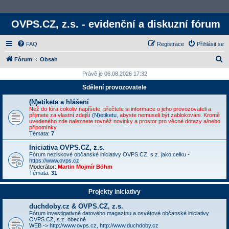
OVPS.CZ, z.s. - evidenční a diskuzní fórum
FAQ
Registrace
Přihlásit se
H
Fórum
Obsah
l
Právě je 06.08.2026 17:32
e
Sdělení provozovatele
d
(N)etiketa a hlášení
a
Než do fóra cokoliv napíšete, přečtete si informace o jeho provozovateli a
přijmete za vlastní zdejší
(N)etiketu
, abyste nemuseli být zablokováni. Kromě
t
uvedeného zde naleznete rovněž novinky a prostor pro věcné dotazy a/nebo
připomínky.
Témata:
7
Iniciativa OVPS.CZ, z.s.
Fórum neziskové občanské iniciativy OVPS.CZ, s.z. jako celku -
https://www.ovps.cz
Moderátor:
Martin Mojmír Böhm
Témata:
31
Projekty iniciativy
duchdoby.cz & OVPS.CZ, z.s.
Fórum investigativně datového magazínu a osvětové občanské iniciativy
OVPS.CZ, s.z. obecně
WEB ->
http://www.ovps.cz
,
http://www.duchdoby.cz