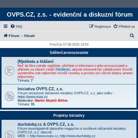
OVPS.CZ, z.s. - evidenční a diskuzní fórum
FAQ
Registrace
Přihlásit se
H
Fórum
Obsah
l
Právě je 07.08.2026 19:56
e
Sdělení provozovatele
d
(N)etiketa a hlášení
a
Než do fóra cokoliv napíšete, přečtete si informace o jeho provozovateli a
přijmete za vlastní zdejší
(N)etiketu
, abyste nemuseli být zablokováni. Kromě
t
uvedeného zde naleznete rovněž novinky a prostor pro věcné dotazy a/nebo
připomínky.
Témata:
7
Iniciativa OVPS.CZ, z.s.
Fórum neziskové občanské iniciativy OVPS.CZ, s.z. jako celku -
https://www.ovps.cz
Moderátor:
Martin Mojmír Böhm
Témata:
31
Projekty iniciativy
duchdoby.cz & OVPS.CZ, z.s.
Fórum investigativně datového magazínu a osvětové občanské iniciativy
OVPS.CZ, s.z. obecně
WEB ->
http://www.ovps.cz
,
http://www.duchdoby.cz