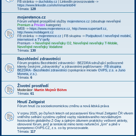
FB stránka ->
duchdoby.cz
| LinkedIn provozovatele ->
https://www.linkedin.com/in/mmartinb84/
Témata:
128
mojeretence.cz
Fórum veřejně prospěšné služby
mojeretence.cz
(obsahuje neveřejné
Premium
a
Privátní
kategorie)
WEB ->
https://www.mojeretence.cz
,
http://www.supertarif.cz
,
http://www.mobilagent.cz
FB stránka ->
mojeretence.cz
| FB skupina ->
Podpultové / neveřejné mobilní,
internetové a TV tarify
Premium ->
Neveřejné neveřejky O2
,
Neveřejné neveřejky T-Mobile
,
Neveřejné neveřejky Vodafone
Témata:
130
Bezohlední zdravotníci
Fórum projektu Bezohlední zdravotníci - BEZDRA sdružující poškozené
klienty českými „zdravotníky” a zdravotními pojišťovnami -
FB skupina
BEZDRA - Bezohlední zdravotníci
(spolupráce iniciativ
OVPS, z.s.
a
Juno
Moneta, z.s.
).
Témata:
6
Životní prostředí
Moderátor:
Martin Mojmír Böhm
Témata:
61
Hnutí Zeitgeist
Fórum hnutí za socioekonomickou změnu a nová lidská práva
V srpnu 2025, po čtyřech letech od pozastavení fóra Hnutí Zeitgeist ČR vlivem
vnitřního selhání systému zpětné vazby následovaného nezvládnutým
hostováním globálního Z-Day a úplným útlumem prakticky veškeré aktivity,
obnovené fórum, jenž je tentokrát mimo tento nefunkční „tým” a plně v
kompetenci OVPS.CZ, z.s. co by provozovatele.
Témata:
117