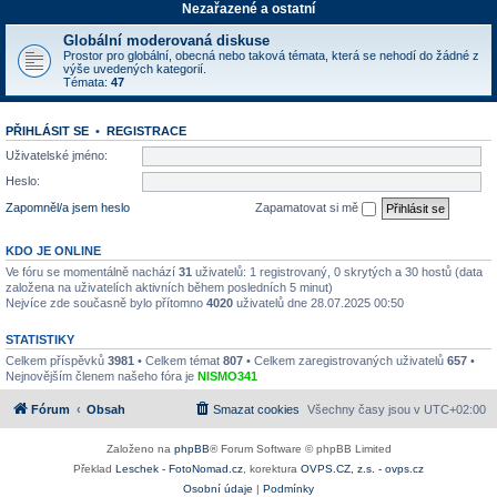
Nezařazené a ostatní
Globální moderovaná diskuse
Prostor pro globální, obecná nebo taková témata, která se nehodí do žádné z
výše uvedených kategorií.
Témata:
47
PŘIHLÁSIT SE
•
REGISTRACE
Uživatelské jméno:
Heslo:
Zapomněl/a jsem heslo
Zapamatovat si mě
KDO JE ONLINE
Ve fóru se momentálně nachází
31
uživatelů: 1 registrovaný, 0 skrytých a 30 hostů (data
založena na uživatelích aktivních během posledních 5 minut)
Nejvíce zde současně bylo přítomno
4020
uživatelů dne 28.07.2025 00:50
STATISTIKY
Celkem příspěvků
3981
• Celkem témat
807
• Celkem zaregistrovaných uživatelů
657
•
Nejnovějším členem našeho fóra je
NISMO341
Fórum
Obsah
Smazat cookies
Všechny časy jsou v
UTC+02:00
Založeno na
phpBB
® Forum Software © phpBB Limited
Překlad
Leschek - FotoNomad.cz
, korektura
OVPS.CZ, z.s. - ovps.cz
Osobní údaje
|
Podmínky