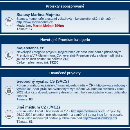
Projekty sponzorované
Statusy Martina Mojmíra
Statusy, komentáře a ostatní vyjadřování ke společenským tématům -
http://www.martinbohm.cz
Moderátor:
Martin Mojmír Böhm
Témata:
17
Neveřejné Premium kategorie
mojeretence.cz
Neveřejné kategorie projektu
mojeretence.cz
dostupné pouze přihlášeným
Premium a VIP členům fóra. Co neveřejné Premium sekce členům přináší a
jak se do nich dostat, se dočtete
ZDE
.
Celkem přesměrování:
19230
Ukončené projekty
Svobodný vysílač CS (SVCS)
Fórum prvního „nezávislého” internetového rádia v ČR -
http://www.svobodny-
vysilac.cz
. Spolupráci se Svobodným vysílačem CS jsme se rozhodli v roce
2021 ukončit z důvodu přemíry dezinformačního a nedostatku konstruktivního
obsahu.
Témata:
88
Jiné médium CZ (JMCZ)
Fórum video kanálu Jiné médium CZ -
http://jinemedium.ictx.cz
. Projekt byl
26.12.2024 ukončen pro jeho naplnění a zaměření se na jinou formu obsahu.
Další videa mohou být nadále publikována pod
http://www.duchdoby.cz/
.
Témata:
61