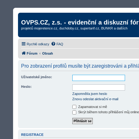
OVPS.CZ, z.s. - evidenční a diskuzní fó
projektů mojeretence.cz, duchdoby.cz, supertarif.cz, BUNKR a dalších
Rychlé odkazy
FAQ
Fórum
Obsah
Pro zobrazení profilů musíte být zaregistrováni a přihl
Uživatelské jméno:
Heslo:
Zapomněl/a jsem heslo
Znovu odeslat aktivační e-mail
Zapamatovat si mě
Skrýt během tohoto přihlášení můj online
REGISTRACE