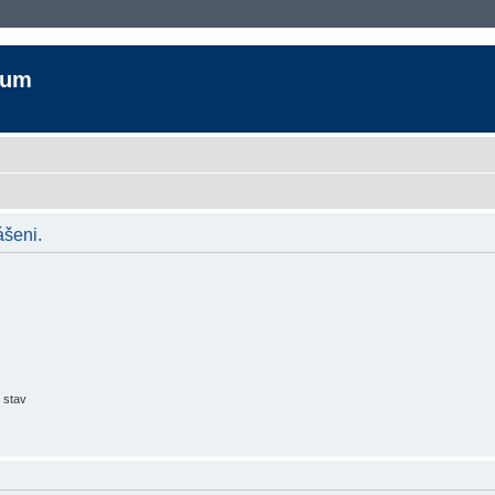
rum
ášeni.
 stav