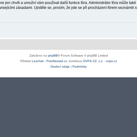
re jen chvíli a umožní vám používat další funkce fóra. Administrátor fóra může tak
isejícími zásadami. Ujistěte se, prosím, že jste se při procházení fórem seznámili s
Založeno na
phpBB
® Forum Software © phpBB Limited
Překlad
Leschek - FotoNomad.cz
, korektura
OVPS.CZ, z.s. - ovps.cz
Osobní údaje
|
Podmínky