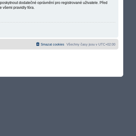
é poskytnout dodatečné oprávnění pro registrované uživatele. Před
e všemi pravidly fóra.
Smazat cookies
Všechny časy jsou v
UTC+02:00