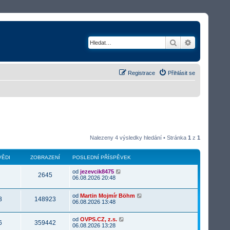
Hledat
Rozšířené v
Registrace
Přihlásit se
Nalezeny 4 výsledky hledání • Stránka
1
z
1
ĚDI
ZOBRAZENÍ
POSLEDNÍ PŘÍSPĚVEK
od
jezevcik8475
2645
06.08.2026 20:48
od
Martin Mojmír Böhm
8
148923
06.08.2026 13:48
od
OVPS.CZ, z.s.
6
359442
06.08.2026 13:28