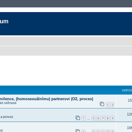
rum
ODPOV
 milence, (homosexuálnímu) partnerovi (O2, proces)
15
é stížnosti
1
2
12
 a provoz
1
5
6
7
8
9
…
10
oz