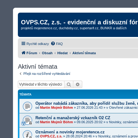
OVPS.CZ, z.s. - evidenční a diskuzní fó
projektů mojeretence.cz, duchdoby.cz, supertarif.cz, BUNKR a dalších
Rychlé odkazy
FAQ
Fórum
Obsah
Hledat
Aktivní témata
Aktivní témata
Přejít na rozšířené vyhledávání
Hledat
Rozšířené vyhledávání
TÉMATA
Operátor nabádá zákazníka, aby pořídil službu ženě,
od
Martin Mojmír Böhm
»
27.06.2026 21:43
» v
Otevřené zákaznick
Retenční a manažerský vzkazník O2 CZ
od
Martin Mojmír Böhm
»
09.06.2025 20:02
» v
Novinky, oznámení
Oznámení a novinky mojeretence.cz
od
OVPS.CZ, z.s.
»
28.08.2024 20:46
» v
Novinky, oznámení a prov