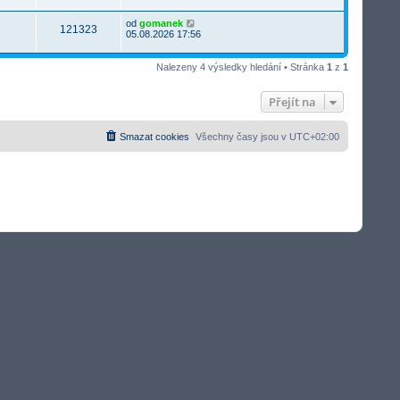
od
gomanek
121323
05.08.2026 17:56
Nalezeny 4 výsledky hledání • Stránka
1
z
1
Přejít na
Smazat cookies
Všechny časy jsou v
UTC+02:00