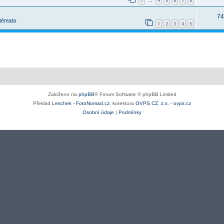
1
4
5
6
7
8
…
74
 témata
1
2
3
4
5
Založeno na
phpBB
® Forum Software © phpBB Limited
Překlad
Leschek - FotoNomad.cz
, korektura
OVPS.CZ, z.s. - ovps.cz
Osobní údaje
|
Podmínky