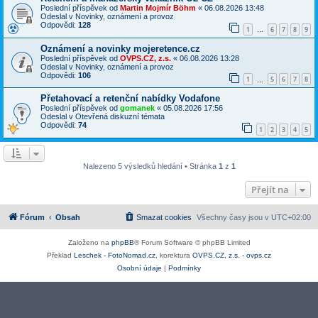
Poslední příspěvek od
Martin Mojmír Böhm
«
06.08.2026 13:48
Odeslal v
Novinky, oznámení a provoz
Odpovědi:
128
1
6
7
8
9
…
Oznámení a novinky mojeretence.cz
Poslední příspěvek od
OVPS.CZ, z.s.
«
06.08.2026 13:28
Odeslal v
Novinky, oznámení a provoz
Odpovědi:
106
1
5
6
7
8
…
Přetahovací a retenční nabídky Vodafone
Poslední příspěvek od
gomanek
«
05.08.2026 17:56
Odeslal v
Otevřená diskuzní témata
Odpovědi:
74
1
2
3
4
5
Nalezeno 5 výsledků hledání • Stránka
1
z
1
Přejít na
Fórum
Obsah
Smazat cookies
Všechny časy jsou v
UTC+02:00
Založeno na
phpBB
® Forum Software © phpBB Limited
Překlad
Leschek - FotoNomad.cz
, korektura
OVPS.CZ, z.s. - ovps.cz
Osobní údaje
|
Podmínky