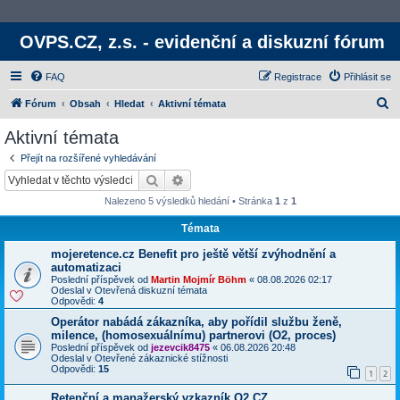
OVPS.CZ, z.s. - evidenční a diskuzní fórum
FAQ
Registrace
Přihlásit se
H
Fórum
Obsah
Hledat
Aktivní témata
l
Aktivní témata
e
Přejít na rozšířené vyhledávání
d
Hledat
Rozšířené vyhledávání
a
Nalezeno 5 výsledků hledání • Stránka
1
z
1
t
Témata
mojeretence.cz Benefit pro ještě větší zvýhodnění a
automatizaci
Poslední příspěvek od
Martin Mojmír Böhm
«
08.08.2026 02:17
Odeslal v
Otevřená diskuzní témata
Odpovědi:
4
Operátor nabádá zákazníka, aby pořídil službu ženě,
milence, (homosexuálnímu) partnerovi (O2, proces)
Poslední příspěvek od
jezevcik8475
«
06.08.2026 20:48
Odeslal v
Otevřené zákaznické stížnosti
Odpovědi:
15
1
2
Retenční a manažerský vzkazník O2 CZ