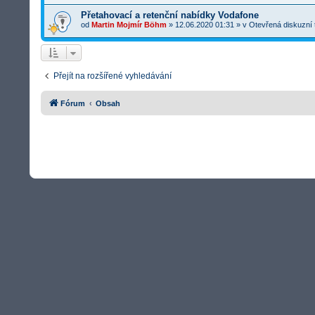
Přetahovací a retenční nabídky Vodafone
od
Martin Mojmír Böhm
»
12.06.2020 01:31
» v
Otevřená diskuzní
Přejít na rozšířené vyhledávání
Fórum
Obsah