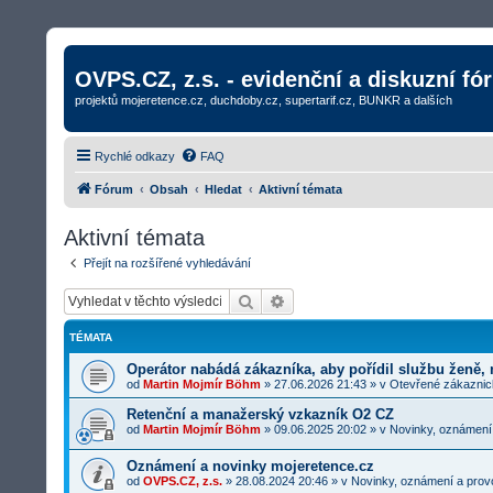
OVPS.CZ, z.s. - evidenční a diskuzní fó
projektů mojeretence.cz, duchdoby.cz, supertarif.cz, BUNKR a dalších
Rychlé odkazy
FAQ
Fórum
Obsah
Hledat
Aktivní témata
Aktivní témata
Přejít na rozšířené vyhledávání
Hledat
Rozšířené vyhledávání
TÉMATA
Operátor nabádá zákazníka, aby pořídil službu ženě,
od
Martin Mojmír Böhm
»
27.06.2026 21:43
» v
Otevřené zákaznick
Retenční a manažerský vzkazník O2 CZ
od
Martin Mojmír Böhm
»
09.06.2025 20:02
» v
Novinky, oznámení
Oznámení a novinky mojeretence.cz
od
OVPS.CZ, z.s.
»
28.08.2024 20:46
» v
Novinky, oznámení a prov