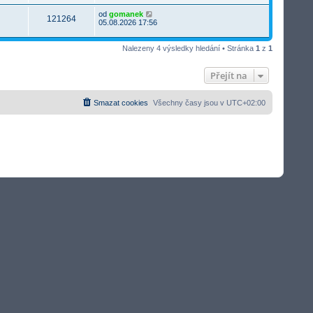
od
gomanek
121264
05.08.2026 17:56
Nalezeny 4 výsledky hledání • Stránka
1
z
1
Přejít na
Smazat cookies
Všechny časy jsou v
UTC+02:00