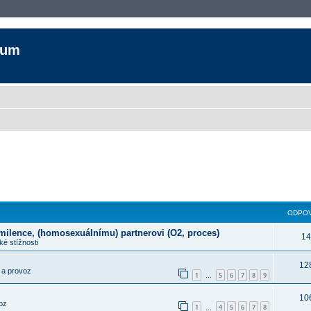
rum
ODPOV
 milence, (homosexuálnímu) partnerovi (O2, proces)
14
é stížnosti
12
 a provoz
1
5
6
7
8
9
…
10
oz
1
4
5
6
7
8
…