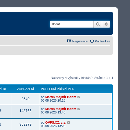
Hledat
Rozšířené v
Registrace
Přihlásit se
Nalezeny 4 výsledky hledání • Stránka
1
z
1
ĚDI
ZOBRAZENÍ
POSLEDNÍ PŘÍSPĚVEK
od
Martin Mojmír Böhm
2540
06.08.2026 20:18
od
Martin Mojmír Böhm
8
148765
06.08.2026 13:48
od
OVPS.CZ, z.s.
6
359279
06.08.2026 13:28