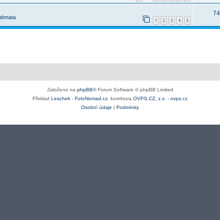
74
 témata
1
2
3
4
5
Založeno na
phpBB
® Forum Software © phpBB Limited
Překlad
Leschek - FotoNomad.cz
, korektura
OVPS.CZ, z.s. - ovps.cz
Osobní údaje
|
Podmínky