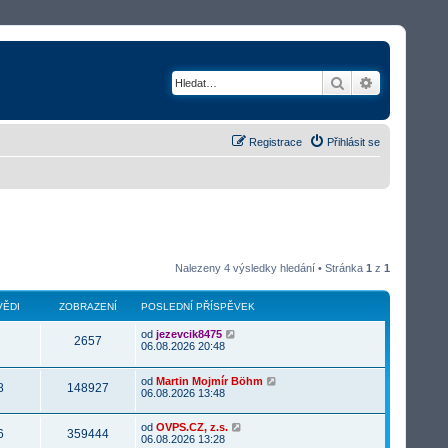
Hledat
Rozšířené v
Registrace
Přihlásit se
Nalezeny 4 výsledky hledání • Stránka
1
z
1
ĚDI
ZOBRAZENÍ
POSLEDNÍ PŘÍSPĚVEK
od
jezevcik8475
2657
06.08.2026 20:48
od
Martin Mojmír Böhm
8
148927
06.08.2026 13:48
od
OVPS.CZ, z.s.
6
359444
06.08.2026 13:28