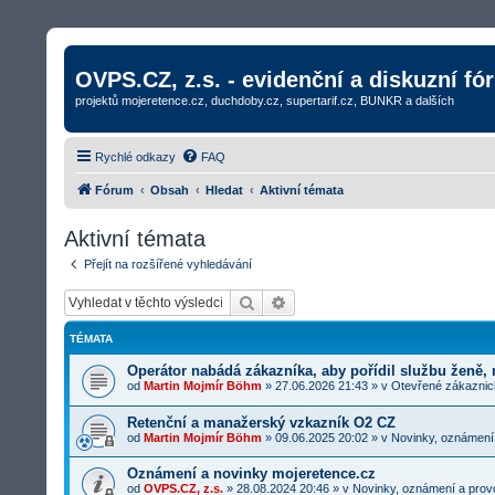
OVPS.CZ, z.s. - evidenční a diskuzní fó
projektů mojeretence.cz, duchdoby.cz, supertarif.cz, BUNKR a dalších
Rychlé odkazy
FAQ
Fórum
Obsah
Hledat
Aktivní témata
Aktivní témata
Přejít na rozšířené vyhledávání
Hledat
Rozšířené vyhledávání
TÉMATA
Operátor nabádá zákazníka, aby pořídil službu ženě,
od
Martin Mojmír Böhm
»
27.06.2026 21:43
» v
Otevřené zákaznick
Retenční a manažerský vzkazník O2 CZ
od
Martin Mojmír Böhm
»
09.06.2025 20:02
» v
Novinky, oznámení
Oznámení a novinky mojeretence.cz
od
OVPS.CZ, z.s.
»
28.08.2024 20:46
» v
Novinky, oznámení a prov