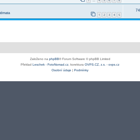
1
4
5
6
7
8
…
74
 témata
1
2
3
4
5
Založeno na
phpBB
® Forum Software © phpBB Limited
Překlad
Leschek - FotoNomad.cz
, korektura
OVPS.CZ, z.s. - ovps.cz
Osobní údaje
|
Podmínky