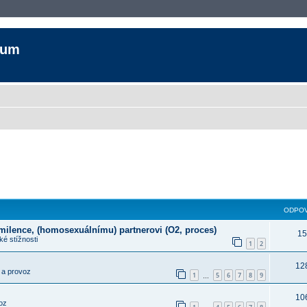
rum
ODPOV
 milence, (homosexuálnímu) partnerovi (O2, proces)
15
é stížnosti
1
2
12
 a provoz
1
5
6
7
8
9
…
10
oz