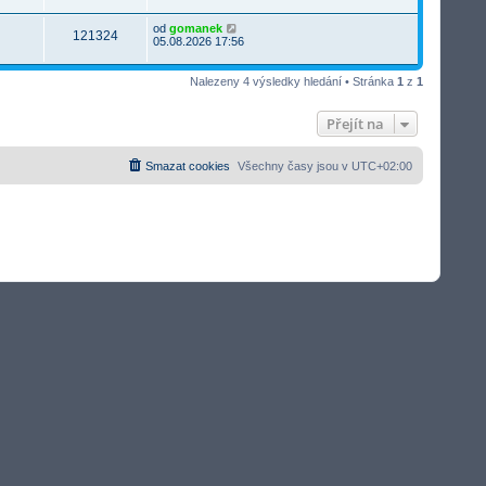
od
gomanek
121324
05.08.2026 17:56
Nalezeny 4 výsledky hledání • Stránka
1
z
1
Přejít na
Smazat cookies
Všechny časy jsou v
UTC+02:00