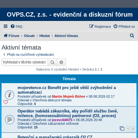
OVPS.CZ, z.s. - evidenční a diskuzní fórum
FAQ
Registrace
Přihlásit se
H
Fórum
Obsah
Hledat
Aktivní témata
l
Aktivní témata
e
Přejít na rozšířené vyhledávání
d
Hledat
Rozšířené vyhledávání
a
Nalezeno 5 výsledků hledání • Stránka
1
z
1
t
Témata
mojeretence.cz Benefit pro ještě větší zvýhodnění a
automatizaci
Poslední příspěvek od
Martin Mojmír Böhm
«
08.08.2026 02:17
Odeslal v
Otevřená diskuzní témata
Odpovědi:
4
Operátor nabádá zákazníka, aby pořídil službu ženě,
milence, (homosexuálnímu) partnerovi (O2, proces)
Poslední příspěvek od
jezevcik8475
«
06.08.2026 20:48
Odeslal v
Otevřené zákaznické stížnosti
Odpovědi:
15
1
2
Retenční a manažerský vzkazník O2 CZ