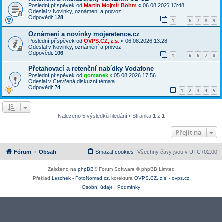
Poslední příspěvek od
Martin Mojmír Böhm
«
06.08.2026 13:48
Odeslal v
Novinky, oznámení a provoz
Odpovědi:
128
1
6
7
8
9
…
Oznámení a novinky mojeretence.cz
Poslední příspěvek od
OVPS.CZ, z.s.
«
06.08.2026 13:28
Odeslal v
Novinky, oznámení a provoz
Odpovědi:
106
1
5
6
7
8
…
Přetahovací a retenční nabídky Vodafone
Poslední příspěvek od
gomanek
«
05.08.2026 17:56
Odeslal v
Otevřená diskuzní témata
Odpovědi:
74
1
2
3
4
5
Nalezeno 5 výsledků hledání • Stránka
1
z
1
Přejít na
Fórum
Obsah
Smazat cookies
Všechny časy jsou v
UTC+02:00
Založeno na
phpBB
® Forum Software © phpBB Limited
Překlad
Leschek - FotoNomad.cz
, korektura
OVPS.CZ, z.s. - ovps.cz
Osobní údaje
|
Podmínky