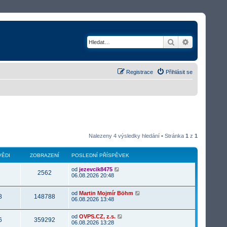
Hledat
Rozšířené v
Registrace
Přihlásit se
Nalezeny 4 výsledky hledání • Stránka
1
z
1
ĚDI
ZOBRAZENÍ
POSLEDNÍ PŘÍSPĚVEK
od
jezevcik8475
2562
06.08.2026 20:48
od
Martin Mojmír Böhm
8
148788
06.08.2026 13:48
od
OVPS.CZ, z.s.
6
359292
06.08.2026 13:28