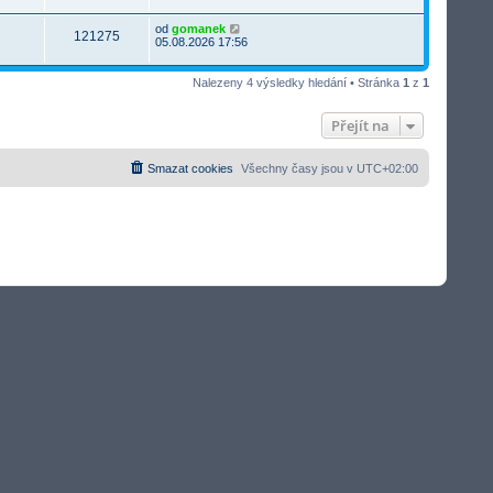
od
gomanek
121275
05.08.2026 17:56
Nalezeny 4 výsledky hledání • Stránka
1
z
1
Přejít na
Smazat cookies
Všechny časy jsou v
UTC+02:00