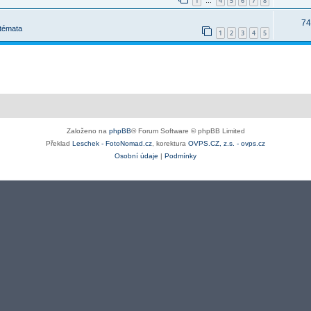
1
4
5
6
7
8
…
74
 témata
1
2
3
4
5
Založeno na
phpBB
® Forum Software © phpBB Limited
Překlad
Leschek - FotoNomad.cz
, korektura
OVPS.CZ, z.s. - ovps.cz
Osobní údaje
|
Podmínky