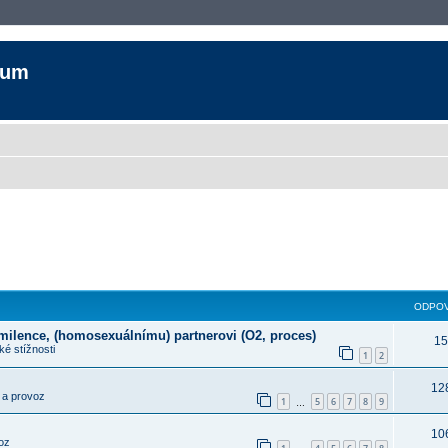
rum
ODPOV
 milence, (homosexuálnímu) partnerovi (O2, proces)
15
é stížnosti
1
2
12
 a provoz
1
5
6
7
8
9
…
10
oz