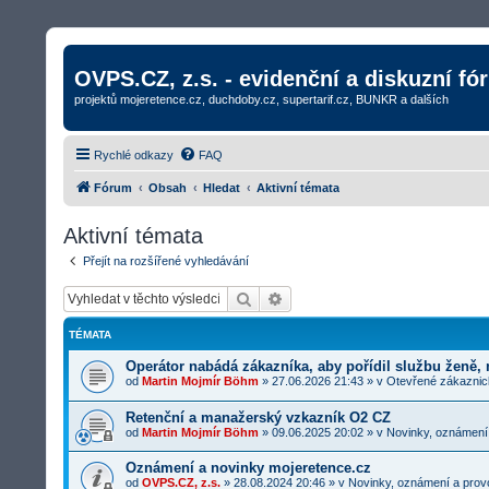
OVPS.CZ, z.s. - evidenční a diskuzní fó
projektů mojeretence.cz, duchdoby.cz, supertarif.cz, BUNKR a dalších
Rychlé odkazy
FAQ
Fórum
Obsah
Hledat
Aktivní témata
Aktivní témata
Přejít na rozšířené vyhledávání
Hledat
Rozšířené vyhledávání
TÉMATA
Operátor nabádá zákazníka, aby pořídil službu ženě,
od
Martin Mojmír Böhm
»
27.06.2026 21:43
» v
Otevřené zákaznick
Retenční a manažerský vzkazník O2 CZ
od
Martin Mojmír Böhm
»
09.06.2025 20:02
» v
Novinky, oznámení
Oznámení a novinky mojeretence.cz
od
OVPS.CZ, z.s.
»
28.08.2024 20:46
» v
Novinky, oznámení a prov