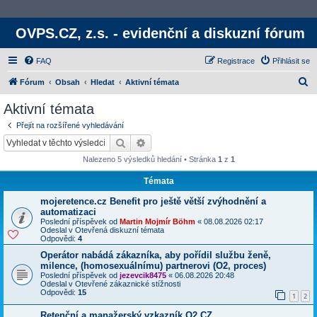
OVPS.CZ, z.s. - evidenční a diskuzní fórum
FAQ
Registrace
Přihlásit se
H
Fórum
Obsah
Hledat
Aktivní témata
l
Aktivní témata
e
Přejít na rozšířené vyhledávání
d
Hledat
Rozšířené vyhledávání
a
Nalezeno 5 výsledků hledání • Stránka
1
z
1
t
Témata
mojeretence.cz Benefit pro ještě větší zvýhodnění a
automatizaci
Poslední příspěvek od
Martin Mojmír Böhm
«
08.08.2026 02:17
Odeslal v
Otevřená diskuzní témata
Odpovědi:
4
Operátor nabádá zákazníka, aby pořídil službu ženě,
milence, (homosexuálnímu) partnerovi (O2, proces)
Poslední příspěvek od
jezevcik8475
«
06.08.2026 20:48
Odeslal v
Otevřené zákaznické stížnosti
Odpovědi:
15
1
2
Retenční a manažerský vzkazník O2 CZ