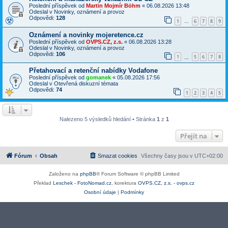
Poslední příspěvek od
Martin Mojmír Böhm
«
06.08.2026 13:48
Odeslal v
Novinky, oznámení a provoz
Odpovědi:
128
1
6
7
8
9
…
Oznámení a novinky mojeretence.cz
Poslední příspěvek od
OVPS.CZ, z.s.
«
06.08.2026 13:28
Odeslal v
Novinky, oznámení a provoz
Odpovědi:
106
1
5
6
7
8
…
Přetahovací a retenční nabídky Vodafone
Poslední příspěvek od
gomanek
«
05.08.2026 17:56
Odeslal v
Otevřená diskuzní témata
Odpovědi:
74
1
2
3
4
5
Nalezeno 5 výsledků hledání • Stránka
1
z
1
Přejít na
Fórum
Obsah
Smazat cookies
Všechny časy jsou v
UTC+02:00
Založeno na
phpBB
® Forum Software © phpBB Limited
Překlad
Leschek - FotoNomad.cz
, korektura
OVPS.CZ, z.s. - ovps.cz
Osobní údaje
|
Podmínky