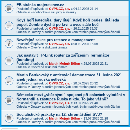
FB stránka mojeretence.cz
Poslední příspěvek od
OVPS.CZ, z.s.
«
04.12.2025 21:14
Odeslal v
Facebookové skupiny a stránky
Když hoří katedrála, dary lítají. Když hoří prales, lítá leda
popel. Zombie dychtí po krvi a ovce stále bečí
Poslední příspěvek od
OVPS.CZ, z.s.
«
26.11.2025 23:37
Odeslal v
Dotazy autorům jednotlivých konkrétních publikovaných článků
Neveřejné sekce pro retence a management
Poslední příspěvek od
OVPS.CZ, z.s.
«
08.10.2025 13:59
Odeslal v
Otevřená diskuzní témata
Jak nastavit TP-Link router za zařízením Terminátor
(bonding)
Poslední příspěvek od
Martin Mojmír Böhm
«
28.07.2025 22:31
Odeslal v
Otevřená diskuzní témata
Martin Bartkovský z anticovidí demonstrace 31. ledna 2021
aneb jedna rouška netleská
Poslední příspěvek od
OVPS.CZ, z.s.
«
20.07.2025 20:32
Odeslal v
Dotazy autorům jednotlivých konkrétních publikovaných článků
Německo mezi „vítěznými” spojenci při oslavách vylodění v
Normandii a zástupce Ruska nikde. To jako vážně?
Poslední příspěvek od
OVPS.CZ, z.s.
«
13.07.2025 21:40
Odeslal v
Dotazy autorům jednotlivých konkrétních publikovaných článků
Socialistické praktiky na 12. shromáždění SVJ?
Poslední příspěvek od
Martin Mojmír Böhm
«
13.07.2025 21:28
Odeslal v
Dotazy autorům jednotlivých konkrétních publikovaných článků