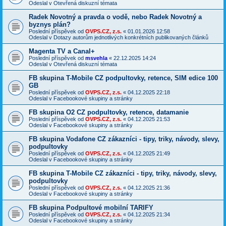
Odeslal v
Otevřená diskuzní témata
Radek Novotný a pravda o vodě, nebo Radek Novotný a
byznys plán?
Poslední příspěvek od
OVPS.CZ, z.s.
«
01.01.2026 12:58
Odeslal v
Dotazy autorům jednotlivých konkrétních publikovaných článků
Magenta TV a Canal+
Poslední příspěvek od
msvehla
«
22.12.2025 14:24
Odeslal v
Otevřená diskuzní témata
FB skupina T-Mobile CZ podpultovky, retence, SIM edice 100
GB
Poslední příspěvek od
OVPS.CZ, z.s.
«
04.12.2025 22:18
Odeslal v
Facebookové skupiny a stránky
FB skupina O2 CZ podpultovky, retence, datamanie
Poslední příspěvek od
OVPS.CZ, z.s.
«
04.12.2025 21:53
Odeslal v
Facebookové skupiny a stránky
FB skupina Vodafone CZ zákazníci - tipy, triky, návody, slevy,
podpultovky
Poslední příspěvek od
OVPS.CZ, z.s.
«
04.12.2025 21:49
Odeslal v
Facebookové skupiny a stránky
FB skupina T-Mobile CZ zákazníci - tipy, triky, návody, slevy,
podpultovky
Poslední příspěvek od
OVPS.CZ, z.s.
«
04.12.2025 21:36
Odeslal v
Facebookové skupiny a stránky
FB skupina Podpultové mobilní TARIFY
Poslední příspěvek od
OVPS.CZ, z.s.
«
04.12.2025 21:34
Odeslal v
Facebookové skupiny a stránky