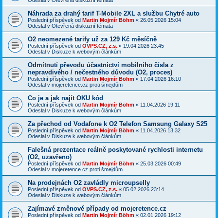
Náhrada za drahý tarif T-Mobile 2XL a službu Chytré auto
Poslední příspěvek od
Martin Mojmír Böhm
«
26.05.2026 15:04
Odeslal v
Otevřená diskuzní témata
O2 neomezené tarify už za 129 Kč měsíčně
Poslední příspěvek od
OVPS.CZ, z.s.
«
19.04.2026 23:45
Odeslal v
Diskuze k webovým článkům
Odmítnutí převodu účastnictví mobilního čísla z
nepravdivého / nečestného důvodu (O2, proces)
Poslední příspěvek od
Martin Mojmír Böhm
«
17.04.2026 16:10
Odeslal v
mojeretence.cz proti šmejdům
Co je a jak najít OKU kód
Poslední příspěvek od
Martin Mojmír Böhm
«
11.04.2026 19:11
Odeslal v
Diskuze k webovým článkům
Za přechod od Vodafone k O2 Telefon Samsung Galaxy S25
Poslední příspěvek od
Martin Mojmír Böhm
«
11.04.2026 13:32
Odeslal v
Diskuze k webovým článkům
Falešná prezentace reálně poskytované rychlosti internetu
(O2, uzavřeno)
Poslední příspěvek od
Martin Mojmír Böhm
«
25.03.2026 00:49
Odeslal v
mojeretence.cz proti šmejdům
Na prodejnách O2 zavládly microupselly
Poslední příspěvek od
OVPS.CZ, z.s.
«
05.02.2026 23:14
Odeslal v
Diskuze k webovým článkům
Zajímavé změnové případy od mojeretence.cz
Poslední příspěvek od
Martin Mojmír Böhm
«
02.01.2026 19:12