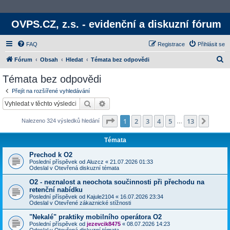
OVPS.CZ, z.s. - evidenční a diskuzní fórum
FAQ
Registrace
Přihlásit se
H
Fórum
Obsah
Hledat
Témata bez odpovědi
l
Témata bez odpovědi
e
Přejít na rozšířené vyhledávání
d
Hledat
Rozšířené vyhledávání
a
Stránka
1
z
13
1
2
3
4
5
13
Další
Nalezeno 324 výsledků hledání
t
…
Témata
Prechod k O2
Poslední příspěvek od
Aluzcz
«
21.07.2026 01:33
Odeslal v
Otevřená diskuzní témata
O2 - neznalost a neochota součinnosti při přechodu na
retenční nabídku
Poslední příspěvek od
Kajule2104
«
16.07.2026 23:34
Odeslal v
Otevřené zákaznické stížnosti
"Nekalé" praktiky mobilního operátora O2
Poslední příspěvek od
jezevcik8475
«
08.07.2026 14:23
Odeslal v
Otevřená diskuzní témata