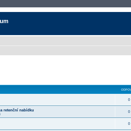
rum
ODPOV
0
na retenční nabídku
0
i
0