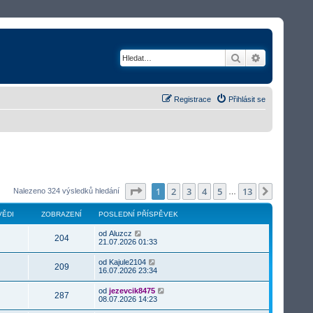
Hledat
Rozšířené v
Registrace
Přihlásit se
Stránka
1
z
13
1
2
3
4
5
13
Další
Nalezeno 324 výsledků hledání
…
ĚDI
ZOBRAZENÍ
POSLEDNÍ PŘÍSPĚVEK
od
Aluzcz
204
21.07.2026 01:33
od
Kajule2104
209
16.07.2026 23:34
od
jezevcik8475
287
08.07.2026 14:23