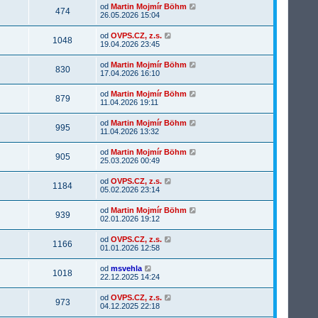
od
Martin Mojmír Böhm
474
26.05.2026 15:04
od
OVPS.CZ, z.s.
1048
19.04.2026 23:45
od
Martin Mojmír Böhm
830
17.04.2026 16:10
od
Martin Mojmír Böhm
879
11.04.2026 19:11
od
Martin Mojmír Böhm
995
11.04.2026 13:32
od
Martin Mojmír Böhm
905
25.03.2026 00:49
od
OVPS.CZ, z.s.
1184
05.02.2026 23:14
od
Martin Mojmír Böhm
939
02.01.2026 19:12
od
OVPS.CZ, z.s.
1166
01.01.2026 12:58
od
msvehla
1018
22.12.2025 14:24
od
OVPS.CZ, z.s.
973
04.12.2025 22:18