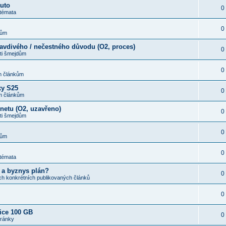
auto
0
 témata
0
kům
ravdivého / nečestného důvodu (O2, proces)
0
ti šmejdům
0
m článkům
xy S25
0
m článkům
rnetu (O2, uzavřeno)
0
ti šmejdům
0
kům
0
 témata
 a byznys plán?
0
ch konkrétních publikovaných článků
0
ice 100 GB
0
tránky