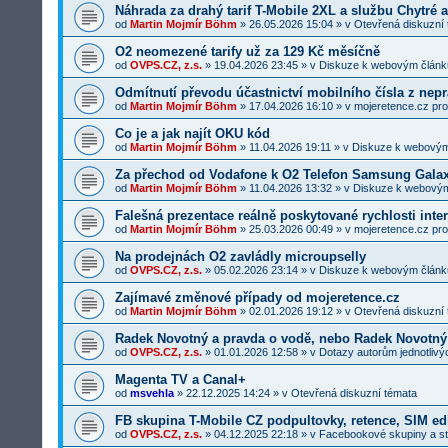
Náhrada za drahý tarif T-Mobile 2XL a službu Chytré 
od
Martin Mojmír Böhm
»
26.05.2026 15:04
» v
Otevřená diskuzní
O2 neomezené tarify už za 129 Kč měsíčně
od
OVPS.CZ, z.s.
»
19.04.2026 23:45
» v
Diskuze k webovým člán
Odmítnutí převodu účastnictví mobilního čísla z nep
od
Martin Mojmír Böhm
»
17.04.2026 16:10
» v
mojeretence.cz pro
Co je a jak najít OKU kód
od
Martin Mojmír Böhm
»
11.04.2026 19:11
» v
Diskuze k webový
Za přechod od Vodafone k O2 Telefon Samsung Gala
od
Martin Mojmír Böhm
»
11.04.2026 13:32
» v
Diskuze k webový
Falešná prezentace reálně poskytované rychlosti inte
od
Martin Mojmír Böhm
»
25.03.2026 00:49
» v
mojeretence.cz pro
Na prodejnách O2 zavládly microupselly
od
OVPS.CZ, z.s.
»
05.02.2026 23:14
» v
Diskuze k webovým člán
Zajímavé změnové případy od mojeretence.cz
od
Martin Mojmír Böhm
»
02.01.2026 19:12
» v
Otevřená diskuzní
Radek Novotný a pravda o vodě, nebo Radek Novotný
od
OVPS.CZ, z.s.
»
01.01.2026 12:58
» v
Dotazy autorům jednotlivý
Magenta TV a Canal+
od
msvehla
»
22.12.2025 14:24
» v
Otevřená diskuzní témata
FB skupina T-Mobile CZ podpultovky, retence, SIM ed
od
OVPS.CZ, z.s.
»
04.12.2025 22:18
» v
Facebookové skupiny a s