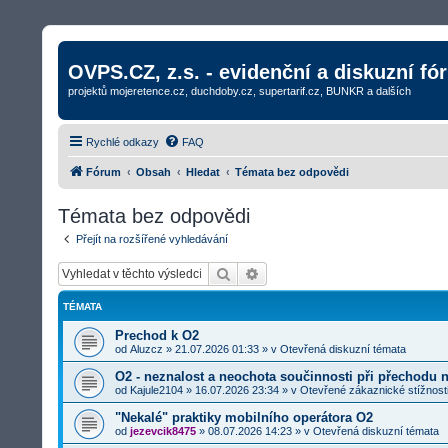
OVPS.CZ, z.s. - evidenční a diskuzní fó
projektů mojeretence.cz, duchdoby.cz, supertarif.cz, BUNKR a dalších
Rychlé odkazy
FAQ
Fórum
Obsah
Hledat
Témata bez odpovědi
Témata bez odpovědi
Přejít na rozšířené vyhledávání
Hledat
Rozšířené vyhledávání
TÉMATA
Prechod k O2
od
Aluzcz
»
21.07.2026 01:33
» v
Otevřená diskuzní témata
O2 - neznalost a neochota součinnosti při přechodu 
od
Kajule2104
»
16.07.2026 23:34
» v
Otevřené zákaznické stížnost
"Nekalé" praktiky mobilního operátora O2
od
jezevcik8475
»
08.07.2026 14:23
» v
Otevřená diskuzní témata