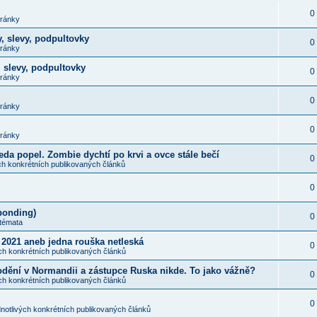
0
tránky
y, slevy, podpultovky
0
tránky
, slevy, podpultovky
0
tránky
0
tránky
0
tránky
á leda popel. Zombie dychtí po krvi a ovce stále bečí
0
ch konkrétních publikovaných článků
0
(bonding)
0
 témata
 2021 aneb jedna rouška netleská
0
ch konkrétních publikovaných článků
odění v Normandii a zástupce Ruska nikde. To jako vážně?
0
ch konkrétních publikovaných článků
0
notlivých konkrétních publikovaných článků