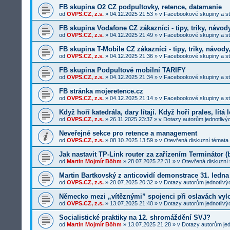
FB skupina O2 CZ podpultovky, retence, datamanie
od
OVPS.CZ, z.s.
»
04.12.2025 21:53
» v
Facebookové skupiny a s
FB skupina Vodafone CZ zákazníci - tipy, triky, návod
od
OVPS.CZ, z.s.
»
04.12.2025 21:49
» v
Facebookové skupiny a s
FB skupina T-Mobile CZ zákazníci - tipy, triky, návody
od
OVPS.CZ, z.s.
»
04.12.2025 21:36
» v
Facebookové skupiny a s
FB skupina Podpultové mobilní TARIFY
od
OVPS.CZ, z.s.
»
04.12.2025 21:34
» v
Facebookové skupiny a s
FB stránka mojeretence.cz
od
OVPS.CZ, z.s.
»
04.12.2025 21:14
» v
Facebookové skupiny a s
Když hoří katedrála, dary lítají. Když hoří prales, lít
od
OVPS.CZ, z.s.
»
26.11.2025 23:37
» v
Dotazy autorům jednotlivý
Neveřejné sekce pro retence a management
od
OVPS.CZ, z.s.
»
08.10.2025 13:59
» v
Otevřená diskuzní témata
Jak nastavit TP-Link router za zařízením Terminátor 
od
Martin Mojmír Böhm
»
28.07.2025 22:31
» v
Otevřená diskuzní
Martin Bartkovský z anticovidí demonstrace 31. ledna
od
OVPS.CZ, z.s.
»
20.07.2025 20:32
» v
Dotazy autorům jednotlivý
Německo mezi „vítěznými” spojenci při oslavách vyl
od
OVPS.CZ, z.s.
»
13.07.2025 21:40
» v
Dotazy autorům jednotlivý
Socialistické praktiky na 12. shromáždění SVJ?
od
Martin Mojmír Böhm
»
13.07.2025 21:28
» v
Dotazy autorům jed