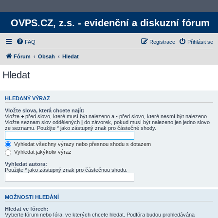
OVPS.CZ, z.s. - evidenční a diskuzní fórum
FAQ
Registrace
Přihlásit se
Fórum
Obsah
Hledat
Hledat
HLEDANÝ VÝRAZ
Vložte slova, která chcete najít:
Vložte
+
před slovo, které musí být nalezeno a
-
před slovo, které nesmí být nalezeno.
Vložte seznam slov oddělených
|
do závorek, pokud musí být nalezeno jen jedno slovo
ze seznamu. Použijte * jako zástupný znak pro částečné shody.
Vyhledat všechny výrazy nebo přesnou shodu s dotazem
Vyhledat jakýkoliv výraz
Vyhledat autora:
Použijte * jako zástupný znak pro částečnou shodu.
MOŽNOSTI HLEDÁNÍ
Hledat ve fórech:
Vyberte fórum nebo fóra, ve kterých chcete hledat. Podfóra budou prohledávána