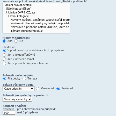
automaticky, pokud nezakážete dole možnost „Hledat v podfórech“.
Hledat v podfórech:
Ano
Ne
Hledat ve:
V předmětech příspěvků a v textu příspěvků
Jen v textu příspěvků
Jen v názvech témat
Jen v prvních příspěvcích témat
Zobrazit výsledky jako:
Příspěvky
Témata
Seřadit výsledky podle:
Vzestupně
Sestupně
Zobrazit jen výsledky za poslední:
Zobrazit prvních:
Nastavte 0 pro zobrazení celého příspěvku.
znaků příspěvků