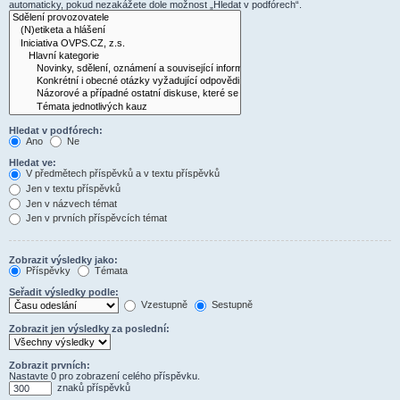
automaticky, pokud nezakážete dole možnost „Hledat v podfórech“.
Hledat v podfórech:
Ano
Ne
Hledat ve:
V předmětech příspěvků a v textu příspěvků
Jen v textu příspěvků
Jen v názvech témat
Jen v prvních příspěvcích témat
Zobrazit výsledky jako:
Příspěvky
Témata
Seřadit výsledky podle:
Vzestupně
Sestupně
Zobrazit jen výsledky za poslední:
Zobrazit prvních:
Nastavte 0 pro zobrazení celého příspěvku.
znaků příspěvků