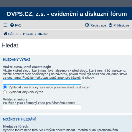
OVPS.CZ, z.s. - evidenční a diskuzní fórum
FAQ
Registrace
Přihlásit se
Fórum
Obsah
Hledat
Hledat
HLEDANÝ VÝRAZ
Vložte slova, která chcete najít:
Vložte
+
před slovo, které musí být nalezeno a
-
před slovo, které nesmí být nalezeno.
Vložte seznam slov oddělených
|
do závorek, pokud musí být nalezeno jen jedno slovo
ze seznamu. Použijte * jako zástupný znak pro částečné shody.
Vyhledat všechny výrazy nebo přesnou shodu s dotazem
Vyhledat jakýkoliv výraz
Vyhledat autora:
Použijte * jako zástupný znak pro částečnou shodu.
MOŽNOSTI HLEDÁNÍ
Hledat ve fórech:
Vyberte fórum nebo fóra, ve kterých chcete hledat. Podfóra budou prohledávána