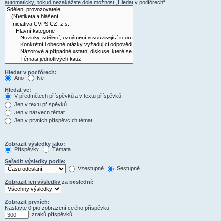
automaticky, pokud nezakážete dole možnost „Hledat v podfórech“.
Hledat v podfórech:
Ano
Ne
Hledat ve:
V předmětech příspěvků a v textu příspěvků
Jen v textu příspěvků
Jen v názvech témat
Jen v prvních příspěvcích témat
Zobrazit výsledky jako:
Příspěvky
Témata
Seřadit výsledky podle:
Vzestupně
Sestupně
Zobrazit jen výsledky za poslední:
Zobrazit prvních:
Nastavte 0 pro zobrazení celého příspěvku.
znaků příspěvků