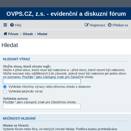
OVPS.CZ, z.s. - evidenční a diskuzní fórum
FAQ
Registrace
Přihlásit se
Fórum
Obsah
Hledat
Hledat
HLEDANÝ VÝRAZ
Vložte slova, která chcete najít:
Vložte
+
před slovo, které musí být nalezeno a
-
před slovo, které nesmí být nalezeno.
Vložte seznam slov oddělených
|
do závorek, pokud musí být nalezeno jen jedno slovo
ze seznamu. Použijte * jako zástupný znak pro částečné shody.
Vyhledat všechny výrazy nebo přesnou shodu s dotazem
Vyhledat jakýkoliv výraz
Vyhledat autora:
Použijte * jako zástupný znak pro částečnou shodu.
MOŽNOSTI HLEDÁNÍ
Hledat ve fórech:
Vyberte fórum nebo fóra, ve kterých chcete hledat. Podfóra budou prohledávána