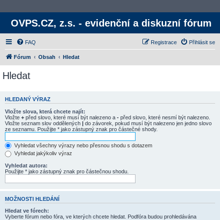
OVPS.CZ, z.s. - evidenční a diskuzní fórum
FAQ
Registrace
Přihlásit se
Fórum
Obsah
Hledat
Hledat
HLEDANÝ VÝRAZ
Vložte slova, která chcete najít:
Vložte
+
před slovo, které musí být nalezeno a
-
před slovo, které nesmí být nalezeno.
Vložte seznam slov oddělených
|
do závorek, pokud musí být nalezeno jen jedno slovo
ze seznamu. Použijte * jako zástupný znak pro částečné shody.
Vyhledat všechny výrazy nebo přesnou shodu s dotazem
Vyhledat jakýkoliv výraz
Vyhledat autora:
Použijte * jako zástupný znak pro částečnou shodu.
MOŽNOSTI HLEDÁNÍ
Hledat ve fórech:
Vyberte fórum nebo fóra, ve kterých chcete hledat. Podfóra budou prohledávána