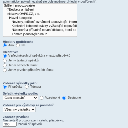
automaticky, pokud nezakážete dole možnost „Hledat v podfórech“.
Hledat v podfórech:
Ano
Ne
Hledat ve:
V předmětech příspěvků a v textu příspěvků
Jen v textu příspěvků
Jen v názvech témat
Jen v prvních příspěvcích témat
Zobrazit výsledky jako:
Příspěvky
Témata
Seřadit výsledky podle:
Vzestupně
Sestupně
Zobrazit jen výsledky za poslední:
Zobrazit prvních:
Nastavte 0 pro zobrazení celého příspěvku.
znaků příspěvků