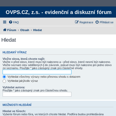
OVPS.CZ, z.s. - evidenční a diskuzní fórum
FAQ
Registrace
Přihlásit se
Fórum
Obsah
Hledat
Hledat
HLEDANÝ VÝRAZ
Vložte slova, která chcete najít:
Vložte
+
před slovo, které musí být nalezeno a
-
před slovo, které nesmí být nalezeno.
Vložte seznam slov oddělených
|
do závorek, pokud musí být nalezeno jen jedno slovo
ze seznamu. Použijte * jako zástupný znak pro částečné shody.
Vyhledat všechny výrazy nebo přesnou shodu s dotazem
Vyhledat jakýkoliv výraz
Vyhledat autora:
Použijte * jako zástupný znak pro částečnou shodu.
MOŽNOSTI HLEDÁNÍ
Hledat ve fórech:
Vyberte fórum nebo fóra, ve kterých chcete hledat. Podfóra budou prohledávána