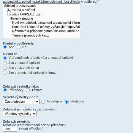
automaticky, pokud nezakážete dole možnost „Hledat v podfórech“.
Hledat v podfórech:
Ano
Ne
Hledat ve:
V předmětech příspěvků a v textu příspěvků
Jen v textu příspěvků
Jen v názvech témat
Jen v prvních příspěvcích témat
Zobrazit výsledky jako:
Příspěvky
Témata
Seřadit výsledky podle:
Vzestupně
Sestupně
Zobrazit jen výsledky za poslední:
Zobrazit prvních:
Nastavte 0 pro zobrazení celého příspěvku.
znaků příspěvků