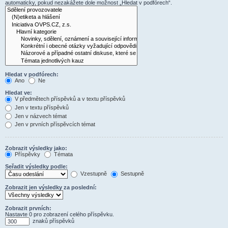
automaticky, pokud nezakážete dole možnost „Hledat v podfórech“.
Hledat v podfórech:
Ano
Ne
Hledat ve:
V předmětech příspěvků a v textu příspěvků
Jen v textu příspěvků
Jen v názvech témat
Jen v prvních příspěvcích témat
Zobrazit výsledky jako:
Příspěvky
Témata
Seřadit výsledky podle:
Vzestupně
Sestupně
Zobrazit jen výsledky za poslední:
Zobrazit prvních:
Nastavte 0 pro zobrazení celého příspěvku.
znaků příspěvků