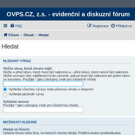
OVPS.CZ, z.s. - evidenční a diskuzní fórum
FAQ
Registrace
Přihlásit se
Fórum
Obsah
Hledat
Hledat
HLEDANÝ VÝRAZ
Vložte slova, která chcete najít:
Vložte
+
před slovo, které musí být nalezeno a
-
před slovo, které nesmí být nalezeno.
Vložte seznam slov oddělených
|
do závorek, pokud musí být nalezeno jen jedno slovo
ze seznamu. Použijte * jako zástupný znak pro částečné shody.
Vyhledat všechny výrazy nebo přesnou shodu s dotazem
Vyhledat jakýkoliv výraz
Vyhledat autora:
Použijte * jako zástupný znak pro částečnou shodu.
MOŽNOSTI HLEDÁNÍ
Hledat ve fórech:
Vyberte fórum nebo fóra, ve kterých chcete hledat. Podfóra budou prohledávána