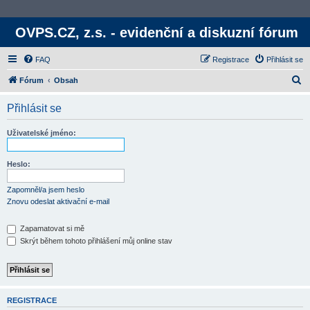
OVPS.CZ, z.s. - evidenční a diskuzní fórum
FAQ
Registrace
Přihlásit se
H
Fórum
Obsah
l
Přihlásit se
e
d
Uživatelské jméno:
a
t
Heslo:
Zapomněl/a jsem heslo
Znovu odeslat aktivační e-mail
Zapamatovat si mě
Skrýt během tohoto přihlášení můj online stav
REGISTRACE