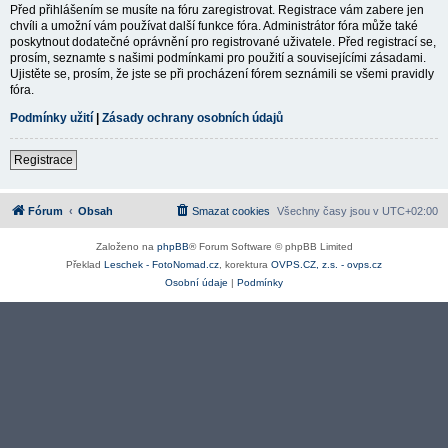
Před přihlášením se musíte na fóru zaregistrovat. Registrace vám zabere jen
chvíli a umožní vám používat další funkce fóra. Administrátor fóra může také
poskytnout dodatečné oprávnění pro registrované uživatele. Před registrací se,
prosím, seznamte s našimi podmínkami pro použití a souvisejícími zásadami.
Ujistěte se, prosím, že jste se při procházení fórem seznámili se všemi pravidly
fóra.
Podmínky užití
|
Zásady ochrany osobních údajů
Registrace
Fórum
Obsah
Smazat cookies
Všechny časy jsou v
UTC+02:00
Založeno na
phpBB
® Forum Software © phpBB Limited
Překlad
Leschek - FotoNomad.cz
, korektura
OVPS.CZ, z.s. - ovps.cz
Osobní údaje
|
Podmínky