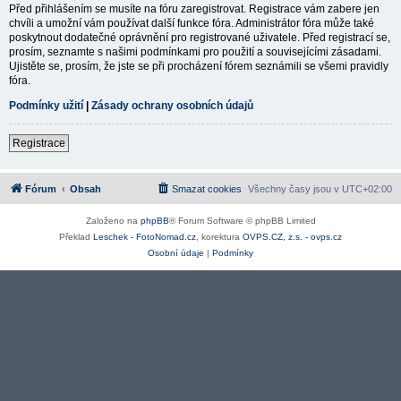
Před přihlášením se musíte na fóru zaregistrovat. Registrace vám zabere jen
chvíli a umožní vám používat další funkce fóra. Administrátor fóra může také
poskytnout dodatečné oprávnění pro registrované uživatele. Před registrací se,
prosím, seznamte s našimi podmínkami pro použití a souvisejícími zásadami.
Ujistěte se, prosím, že jste se při procházení fórem seznámili se všemi pravidly
fóra.
Podmínky užití
|
Zásady ochrany osobních údajů
Registrace
Fórum
Obsah
Smazat cookies
Všechny časy jsou v
UTC+02:00
Založeno na
phpBB
® Forum Software © phpBB Limited
Překlad
Leschek - FotoNomad.cz
, korektura
OVPS.CZ, z.s. - ovps.cz
Osobní údaje
|
Podmínky