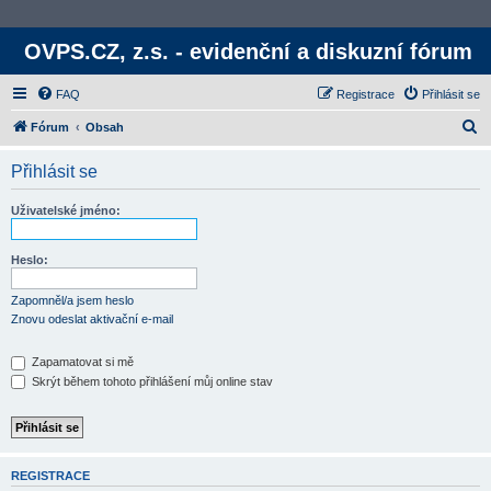
OVPS.CZ, z.s. - evidenční a diskuzní fórum
FAQ
Registrace
Přihlásit se
H
Fórum
Obsah
l
Přihlásit se
e
d
Uživatelské jméno:
a
t
Heslo:
Zapomněl/a jsem heslo
Znovu odeslat aktivační e-mail
Zapamatovat si mě
Skrýt během tohoto přihlášení můj online stav
REGISTRACE