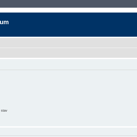
rum
 stav