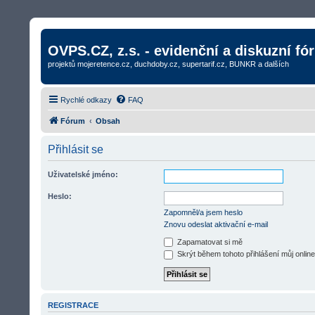
OVPS.CZ, z.s. - evidenční a diskuzní fó
projektů mojeretence.cz, duchdoby.cz, supertarif.cz, BUNKR a dalších
Rychlé odkazy
FAQ
Fórum
Obsah
Přihlásit se
Uživatelské jméno:
Heslo:
Zapomněl/a jsem heslo
Znovu odeslat aktivační e-mail
Zapamatovat si mě
Skrýt během tohoto přihlášení můj online
REGISTRACE