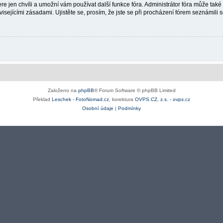
re jen chvíli a umožní vám používat další funkce fóra. Administrátor fóra může tak
isejícími zásadami. Ujistěte se, prosím, že jste se při procházení fórem seznámili s
Založeno na
phpBB
® Forum Software © phpBB Limited
Překlad
Leschek - FotoNomad.cz
, korektura
OVPS.CZ, z.s. - ovps.cz
Osobní údaje
|
Podmínky