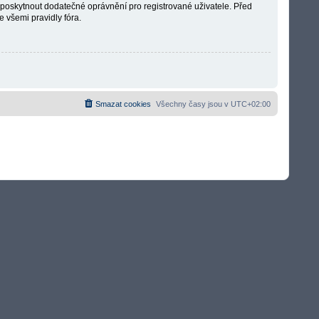
é poskytnout dodatečné oprávnění pro registrované uživatele. Před
e všemi pravidly fóra.
Smazat cookies
Všechny časy jsou v
UTC+02:00