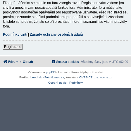
Před přihlášením se musíte na fóru zaregistrovat. Registrace vám zabere jen
chvíli a umožní vám používat další funkce fóra. Administrátor fóra může také
poskytnout dodatečné oprávnění pro registrované uživatele. Před registrací se,
prosím, seznamte s našimi podmínkami pro použití a souvisejícími zásadami.
Ujistěte se, prosím, že jste se při procházení fórem seznámili se všemi pravidly
fóra.
Podmínky užití
|
Zásady ochrany osobních údajů
Registrace
Fórum
Obsah
Smazat cookies
Všechny časy jsou v
UTC+02:00
Založeno na
phpBB
® Forum Software © phpBB Limited
Překlad
Leschek - FotoNomad.cz
, korektura
OVPS.CZ, z.s. - ovps.cz
Osobní údaje
|
Podmínky