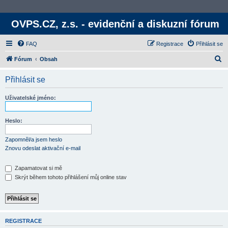
OVPS.CZ, z.s. - evidenční a diskuzní fórum
FAQ
Registrace
Přihlásit se
H
Fórum
Obsah
l
Přihlásit se
e
d
Uživatelské jméno:
a
t
Heslo:
Zapomněl/a jsem heslo
Znovu odeslat aktivační e-mail
Zapamatovat si mě
Skrýt během tohoto přihlášení můj online stav
REGISTRACE