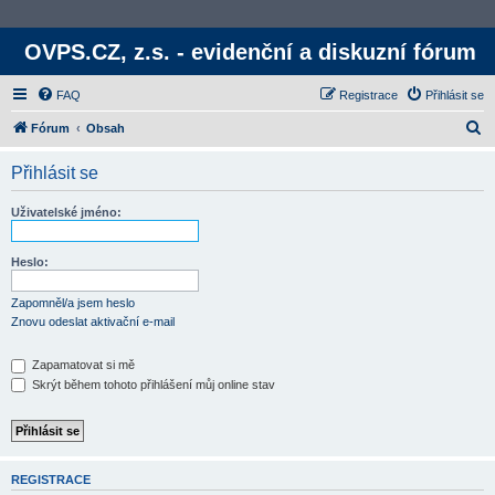
OVPS.CZ, z.s. - evidenční a diskuzní fórum
FAQ
Registrace
Přihlásit se
H
Fórum
Obsah
l
Přihlásit se
e
d
Uživatelské jméno:
a
t
Heslo:
Zapomněl/a jsem heslo
Znovu odeslat aktivační e-mail
Zapamatovat si mě
Skrýt během tohoto přihlášení můj online stav
REGISTRACE