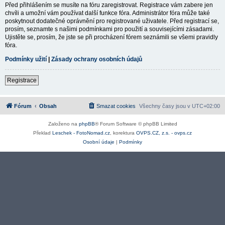
Před přihlášením se musíte na fóru zaregistrovat. Registrace vám zabere jen
chvíli a umožní vám používat další funkce fóra. Administrátor fóra může také
poskytnout dodatečné oprávnění pro registrované uživatele. Před registrací se,
prosím, seznamte s našimi podmínkami pro použití a souvisejícími zásadami.
Ujistěte se, prosím, že jste se při procházení fórem seznámili se všemi pravidly
fóra.
Podmínky užití
|
Zásady ochrany osobních údajů
Registrace
Fórum
Obsah
Smazat cookies
Všechny časy jsou v
UTC+02:00
Založeno na
phpBB
® Forum Software © phpBB Limited
Překlad
Leschek - FotoNomad.cz
, korektura
OVPS.CZ, z.s. - ovps.cz
Osobní údaje
|
Podmínky