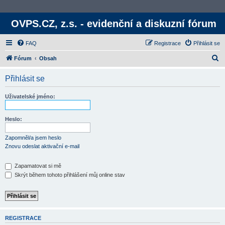
OVPS.CZ, z.s. - evidenční a diskuzní fórum
FAQ
Registrace
Přihlásit se
H
Fórum
Obsah
l
Přihlásit se
e
d
Uživatelské jméno:
a
t
Heslo:
Zapomněl/a jsem heslo
Znovu odeslat aktivační e-mail
Zapamatovat si mě
Skrýt během tohoto přihlášení můj online stav
REGISTRACE