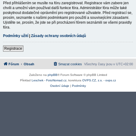
Před přihlášením se musíte na fóru zaregistrovat. Registrace vám zabere jen
chvíli a umožní vám používat další funkce fóra. Administrátor fóra může také
poskytnout dodatečné oprávnění pro registrované uživatele. Před registrací se,
prosím, seznamte s našimi podmínkami pro použití a souvisejícími zásadami.
Ujistěte se, prosím, že jste se při procházení fórem seznámili se všemi pravidly
fóra.
Podmínky užití
|
Zásady ochrany osobních údajů
Registrace
Fórum
Obsah
Smazat cookies
Všechny časy jsou v
UTC+02:00
Založeno na
phpBB
® Forum Software © phpBB Limited
Překlad
Leschek - FotoNomad.cz
, korektura
OVPS.CZ, z.s. - ovps.cz
Osobní údaje
|
Podmínky