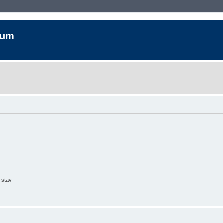
rum
 stav