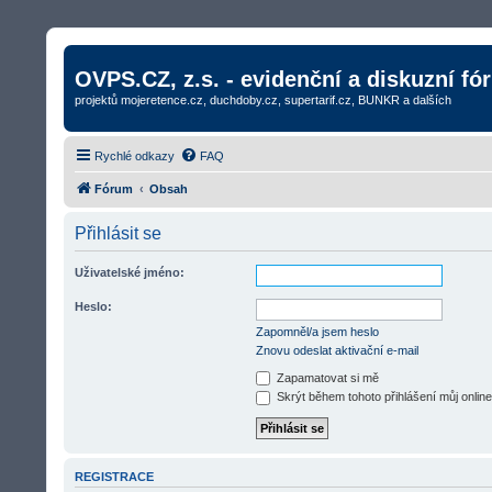
OVPS.CZ, z.s. - evidenční a diskuzní fó
projektů mojeretence.cz, duchdoby.cz, supertarif.cz, BUNKR a dalších
Rychlé odkazy
FAQ
Fórum
Obsah
Přihlásit se
Uživatelské jméno:
Heslo:
Zapomněl/a jsem heslo
Znovu odeslat aktivační e-mail
Zapamatovat si mě
Skrýt během tohoto přihlášení můj online
REGISTRACE