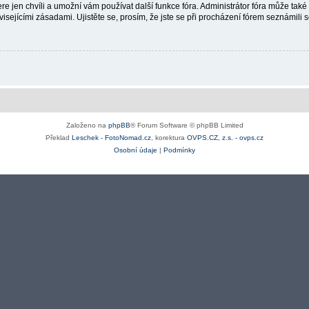
re jen chvíli a umožní vám používat další funkce fóra. Administrátor fóra může tak
isejícími zásadami. Ujistěte se, prosím, že jste se při procházení fórem seznámili s
Založeno na
phpBB
® Forum Software © phpBB Limited
Překlad
Leschek - FotoNomad.cz
, korektura
OVPS.CZ, z.s. - ovps.cz
Osobní údaje
|
Podmínky