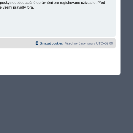
é poskytnout dodatečné oprávnění pro registrované uživatele. Před
e všemi pravidly fóra.
Smazat cookies
Všechny časy jsou v
UTC+02:00