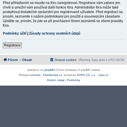
Před přihlášením se musíte na fóru zaregistrovat. Registrace vám zabere jen
chvíli a umožní vám používat další funkce fóra. Administrátor fóra může také
poskytnout dodatečné oprávnění pro registrované uživatele. Před registrací se,
prosím, seznamte s našimi podmínkami pro použití a souvisejícími zásadami.
Ujistěte se, prosím, že jste se při procházení fórem seznámili se všemi pravidly
fóra.
Podmínky užití
|
Zásady ochrany osobních údajů
Registrace
Fórum
Obsah
Smazat cookies
Všechny časy jsou v
UTC+02:00
Založeno na
phpBB
® Forum Software © phpBB Limited
Překlad
Leschek - FotoNomad.cz
, korektura
OVPS.CZ, z.s. - ovps.cz
Osobní údaje
|
Podmínky