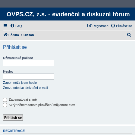
OVPS.CZ, z.s. - evidenční a diskuzní fórum
FAQ
Registrace
Přihlásit se
H
Fórum
Obsah
l
Přihlásit se
e
d
Uživatelské jméno:
a
t
Heslo:
Zapomněl/a jsem heslo
Znovu odeslat aktivační e-mail
Zapamatovat si mě
Skrýt během tohoto přihlášení můj online stav
REGISTRACE