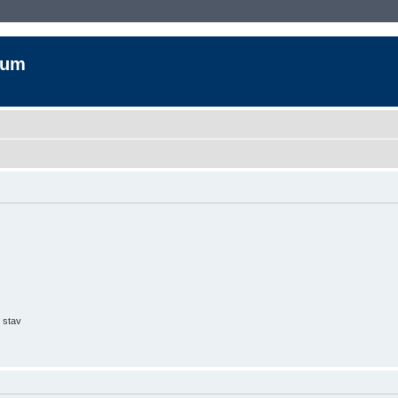
rum
 stav