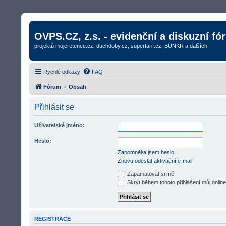
OVPS.CZ, z.s. - evidenční a diskuzní fó
projektů mojeretence.cz, duchdoby.cz, supertarif.cz, BUNKR a dalších
Rychlé odkazy
FAQ
Fórum
Obsah
Přihlásit se
Uživatelské jméno:
Heslo:
Zapomněl/a jsem heslo
Znovu odeslat aktivační e-mail
Zapamatovat si mě
Skrýt během tohoto přihlášení můj online
REGISTRACE