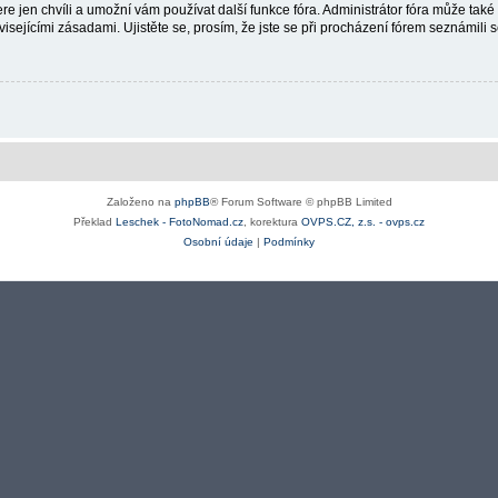
re jen chvíli a umožní vám používat další funkce fóra. Administrátor fóra může tak
isejícími zásadami. Ujistěte se, prosím, že jste se při procházení fórem seznámili s
Založeno na
phpBB
® Forum Software © phpBB Limited
Překlad
Leschek - FotoNomad.cz
, korektura
OVPS.CZ, z.s. - ovps.cz
Osobní údaje
|
Podmínky