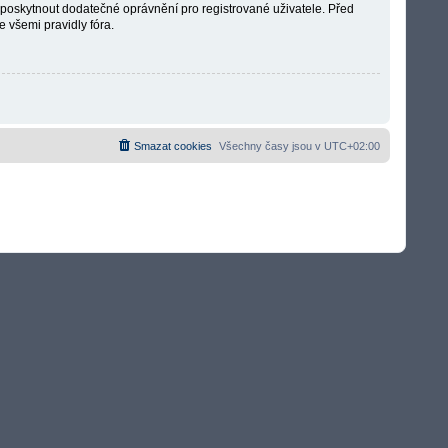
é poskytnout dodatečné oprávnění pro registrované uživatele. Před
e všemi pravidly fóra.
Smazat cookies
Všechny časy jsou v
UTC+02:00