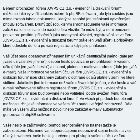
Během procházení fórem „OVPS.CZ, z.s. - evidenční a diskuzní fórum“
můžeme také vytvořit cookies externí k phpBB softwaru , ale tyto cookies jsou
mimo rozsah tohoto dokumentu, který se zaobírá jen stránkami vytvořenými
phpBB softwarem. Druhý způsob, kterým shromažďujeme vaše informace
záleží na tom, co sami do našeho fóra vložíte. To může být, a není omezeno
pouze na: posílání příspěvků jako anonymní uživatel, registrování se ve fóru
„OVPS.CZ, z.s. - evidenční a diskuzní fórum“ (dále jen „váš účet“) a příspěvky,
které odešlete do fóra po vaší registraci a když jste přihlášeni.
Váš účet bude obsahovat přinejmenším unikátní identifikační jméno (dále jen
„vaše uživatelské jméno“), osobní heslo používané pro přihlášení k vašemu
účtu (dále jen „vaše heslo“) a osobní, platnou e-mailovou adresu (dále jen „váš
e-mail“). Vaše informace ve vašem účtu ve fóru „OVPS.CZ, z.s. - evidenční a
diskuzní fórum“ jsou chráněny zákony o ochraně údajů platné v zemi, ve které
sídlíme. Jakékoliv jiné informace než vaše uživatelské jméno, vaše heslo a váš
e-mail požadované během registrace fórem „OVPS.CZ, z.s. - evidenční a
diskuzní fórum“ jsou buď povinné nebo volitelné, podle uvážení týmu fóra
„OVPS.CZ, z.s. - evidenční a diskuzní fórum“. Ve všech případech budete mít
možnost určit, jaké informace ve vašem účtu budou veřejně zobrazené. Dále
máte ve vašem účtu možnost povolit nebo zakázat e-maily automaticky
generované phpBB softwarem.
Vaše heslo je zašifrováno (pomocí jednosměrného hashe) takže je
zabezpečené. Nicméně vám doporučujeme nepoužívat stejné heslo na více
různých webech. Vaše heslo je určeno pro přístup k vašemu účtu ve fóru