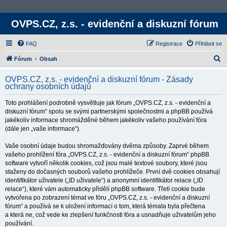
OVPS.CZ, z.s. - evidenční a diskuzní fórum
FAQ
Registrace
Přihlásit se
H
Fórum
Obsah
l
OVPS.CZ, z.s. - evidenční a diskuzní fórum - Zásady
e
ochrany osobních údajů
d
Toto prohlášení podrobně vysvětluje jak fórum „OVPS.CZ, z.s. - evidenční a
a
diskuzní fórum“ spolu se svými partnerskými společnostmi a phpBB používá
t
jakékoliv informace shromážděné během jakékoliv vašeho používání fóra
(dále jen „vaše informace“).
Vaše osobní údaje budou shromažďovány dvěma způsoby. Zaprvé během
vašeho prohlížení fóra „OVPS.CZ, z.s. - evidenční a diskuzní fórum“ phpBB
software vytvoří několik cookies, což jsou malé textové soubory, které jsou
staženy do dočasných souborů vašeho prohlížeče. První dvě cookies obsahují
identifikátor uživatele („ID uživatele“) a anonymní identifikátor relace („ID
relace“), které vám automaticky přidělí phpBB software. Třetí cookie bude
vytvořena po zobrazení témat ve fóru „OVPS.CZ, z.s. - evidenční a diskuzní
fórum“ a používá se k uložení informací o tom, která témata byla přečtena
a která ne, což vede ke zlepšení funkčnosti fóra a usnadňuje uživatelům jeho
používání.