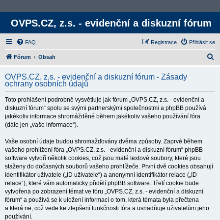
OVPS.CZ, z.s. - evidenční a diskuzní fórum
FAQ
Registrace
Přihlásit se
H
Fórum
Obsah
l
OVPS.CZ, z.s. - evidenční a diskuzní fórum - Zásady
e
ochrany osobních údajů
d
Toto prohlášení podrobně vysvětluje jak fórum „OVPS.CZ, z.s. - evidenční a
a
diskuzní fórum“ spolu se svými partnerskými společnostmi a phpBB používá
t
jakékoliv informace shromážděné během jakékoliv vašeho používání fóra
(dále jen „vaše informace“).
Vaše osobní údaje budou shromažďovány dvěma způsoby. Zaprvé během
vašeho prohlížení fóra „OVPS.CZ, z.s. - evidenční a diskuzní fórum“ phpBB
software vytvoří několik cookies, což jsou malé textové soubory, které jsou
staženy do dočasných souborů vašeho prohlížeče. První dvě cookies obsahují
identifikátor uživatele („ID uživatele“) a anonymní identifikátor relace („ID
relace“), které vám automaticky přidělí phpBB software. Třetí cookie bude
vytvořena po zobrazení témat ve fóru „OVPS.CZ, z.s. - evidenční a diskuzní
fórum“ a používá se k uložení informací o tom, která témata byla přečtena
a která ne, což vede ke zlepšení funkčnosti fóra a usnadňuje uživatelům jeho
používání.