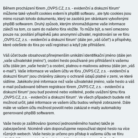
Během procházení fórem „OVPS.CZ, z.s. - evidenční a diskuzní fórum“
můžeme také vytvořit cookies externí k phpBB softwaru , ale tyto cookies jsou
mimo rozsah tohoto dokumentu, který se zaobírá jen stránkami vytvořenými
phpBB softwarem. Druhý způsob, kterým shromažďujeme vaše informace
záleží na tom, co sami do našeho fóra vložíte. To může být, a není omezeno
pouze na: posílání příspěvků jako anonymní uživatel, registrování se ve fóru
„OVPS.CZ, z.s. - evidenční a diskuzní fórum“ (dále jen „váš účet“) a příspěvky,
které odešlete do fóra po vaší registraci a když jste přihlášeni.
Váš účet bude obsahovat přinejmenším unikátní identifikační jméno (dále jen
„vaše uživatelské jméno“), osobní heslo používané pro přihlášení k vašemu
účtu (dále jen „vaše heslo“) a osobní, platnou e-mailovou adresu (dále jen „váš
e-mail“). Vaše informace ve vašem účtu ve fóru „OVPS.CZ, z.s. - evidenční a
diskuzní fórum“ jsou chráněny zákony o ochraně údajů platné v zemi, ve které
sídlíme. Jakékoliv jiné informace než vaše uživatelské jméno, vaše heslo a váš
e-mail požadované během registrace fórem „OVPS.CZ, z.s. - evidenční a
diskuzní fórum“ jsou buď povinné nebo volitelné, podle uvážení týmu fóra
„OVPS.CZ, z.s. - evidenční a diskuzní fórum“. Ve všech případech budete mít
možnost určit, jaké informace ve vašem účtu budou veřejně zobrazené. Dále
máte ve vašem účtu možnost povolit nebo zakázat e-maily automaticky
generované phpBB softwarem.
Vaše heslo je zašifrováno (pomocí jednosměrného hashe) takže je
zabezpečené. Nicméně vám doporučujeme nepoužívat stejné heslo na více
různých webech. Vaše heslo je určeno pro přístup k vašemu účtu ve fóru