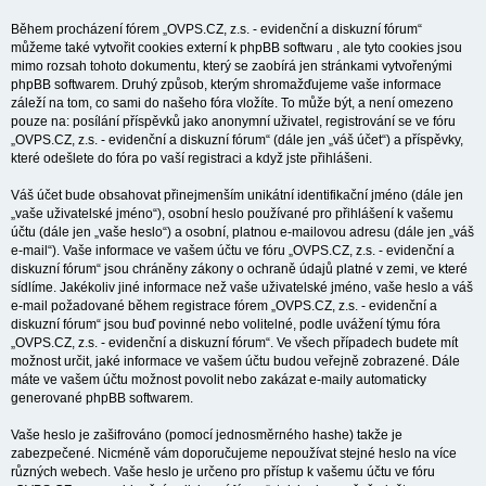
Během procházení fórem „OVPS.CZ, z.s. - evidenční a diskuzní fórum“
můžeme také vytvořit cookies externí k phpBB softwaru , ale tyto cookies jsou
mimo rozsah tohoto dokumentu, který se zaobírá jen stránkami vytvořenými
phpBB softwarem. Druhý způsob, kterým shromažďujeme vaše informace
záleží na tom, co sami do našeho fóra vložíte. To může být, a není omezeno
pouze na: posílání příspěvků jako anonymní uživatel, registrování se ve fóru
„OVPS.CZ, z.s. - evidenční a diskuzní fórum“ (dále jen „váš účet“) a příspěvky,
které odešlete do fóra po vaší registraci a když jste přihlášeni.
Váš účet bude obsahovat přinejmenším unikátní identifikační jméno (dále jen
„vaše uživatelské jméno“), osobní heslo používané pro přihlášení k vašemu
účtu (dále jen „vaše heslo“) a osobní, platnou e-mailovou adresu (dále jen „váš
e-mail“). Vaše informace ve vašem účtu ve fóru „OVPS.CZ, z.s. - evidenční a
diskuzní fórum“ jsou chráněny zákony o ochraně údajů platné v zemi, ve které
sídlíme. Jakékoliv jiné informace než vaše uživatelské jméno, vaše heslo a váš
e-mail požadované během registrace fórem „OVPS.CZ, z.s. - evidenční a
diskuzní fórum“ jsou buď povinné nebo volitelné, podle uvážení týmu fóra
„OVPS.CZ, z.s. - evidenční a diskuzní fórum“. Ve všech případech budete mít
možnost určit, jaké informace ve vašem účtu budou veřejně zobrazené. Dále
máte ve vašem účtu možnost povolit nebo zakázat e-maily automaticky
generované phpBB softwarem.
Vaše heslo je zašifrováno (pomocí jednosměrného hashe) takže je
zabezpečené. Nicméně vám doporučujeme nepoužívat stejné heslo na více
různých webech. Vaše heslo je určeno pro přístup k vašemu účtu ve fóru