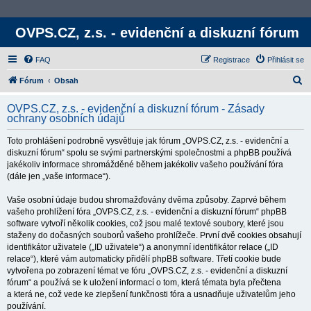
OVPS.CZ, z.s. - evidenční a diskuzní fórum
FAQ
Registrace
Přihlásit se
H
Fórum
Obsah
l
OVPS.CZ, z.s. - evidenční a diskuzní fórum - Zásady
e
ochrany osobních údajů
d
Toto prohlášení podrobně vysvětluje jak fórum „OVPS.CZ, z.s. - evidenční a
a
diskuzní fórum“ spolu se svými partnerskými společnostmi a phpBB používá
t
jakékoliv informace shromážděné během jakékoliv vašeho používání fóra
(dále jen „vaše informace“).
Vaše osobní údaje budou shromažďovány dvěma způsoby. Zaprvé během
vašeho prohlížení fóra „OVPS.CZ, z.s. - evidenční a diskuzní fórum“ phpBB
software vytvoří několik cookies, což jsou malé textové soubory, které jsou
staženy do dočasných souborů vašeho prohlížeče. První dvě cookies obsahují
identifikátor uživatele („ID uživatele“) a anonymní identifikátor relace („ID
relace“), které vám automaticky přidělí phpBB software. Třetí cookie bude
vytvořena po zobrazení témat ve fóru „OVPS.CZ, z.s. - evidenční a diskuzní
fórum“ a používá se k uložení informací o tom, která témata byla přečtena
a která ne, což vede ke zlepšení funkčnosti fóra a usnadňuje uživatelům jeho
používání.