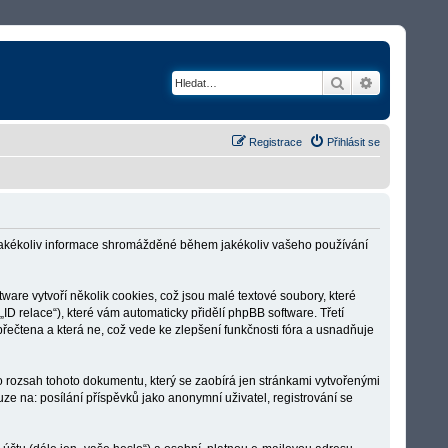
Hledat
Rozšířené v
Registrace
Přihlásit se
á jakékoliv informace shromážděné během jakékoliv vašeho používání
re vytvoří několik cookies, což jsou malé textové soubory, které
„ID relace“), které vám automaticky přidělí phpBB software. Třetí
přečtena a která ne, což vede ke zlepšení funkčnosti fóra a usnadňuje
o rozsah tohoto dokumentu, který se zaobírá jen stránkami vytvořenými
 na: posílání příspěvků jako anonymní uživatel, registrování se