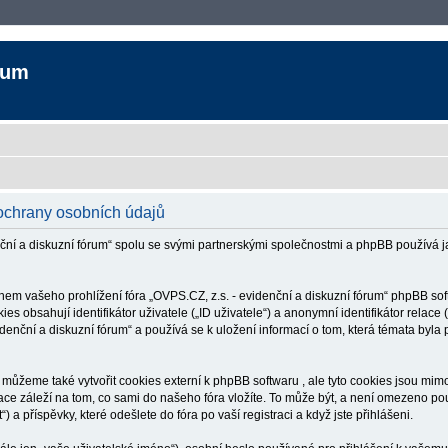
rum
 ochrany osobních údajů
enční a diskuzní fórum“ spolu se svými partnerskými společnostmi a phpBB použív
ašeho prohlížení fóra „OVPS.CZ, z.s. - evidenční a diskuzní fórum“ phpBB softwa
obsahují identifikátor uživatele („ID uživatele“) a anonymní identifikátor relace (
denční a diskuzní fórum“ a používá se k uložení informací o tom, která témata byla 
můžeme také vytvořit cookies externí k phpBB softwaru , ale tyto cookies jsou mim
záleží na tom, co sami do našeho fóra vložíte. To může být, a není omezeno pouze
) a příspěvky, které odešlete do fóra po vaší registraci a když jste přihlášeni.