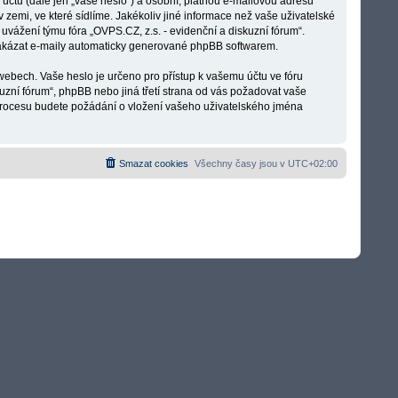
účtu (dále jen „vaše heslo“) a osobní, platnou e-mailovou adresu
 zemi, ve které sídlíme. Jakékoliv jiné informace než vaše uživatelské
uvážení týmu fóra „OVPS.CZ, z.s. - evidenční a diskuzní fórum“.
zakázat e-maily automaticky generované phpBB softwarem.
bech. Vaše heslo je určeno pro přístup k vašemu účtu ve fóru
uzní fórum“, phpBB nebo jiná třetí strana od vás požadovat vaše
 procesu budete požádání o vložení vašeho uživatelského jména
Smazat cookies
Všechny časy jsou v
UTC+02:00