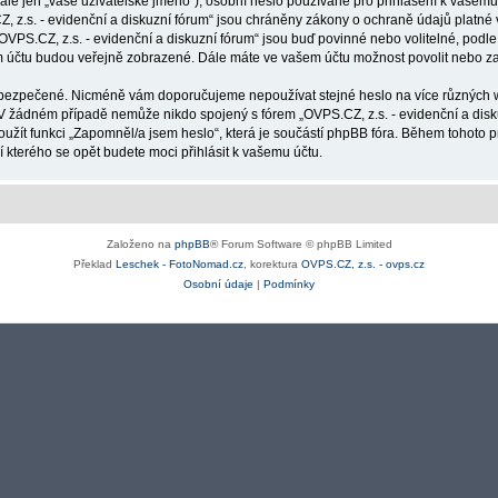
ále jen „vaše uživatelské jméno“), osobní heslo používané pro přihlášení k vašemu 
, z.s. - evidenční a diskuzní fórum“ jsou chráněny zákony o ochraně údajů platné v
PS.CZ, z.s. - evidenční a diskuzní fórum“ jsou buď povinné nebo volitelné, podle 
em účtu budou veřejně zobrazené. Dále máte ve vašem účtu možnost povolit nebo 
bezpečené. Nicméně vám doporučujeme nepoužívat stejné heslo na více různých we
. V žádném případě nemůže nikdo spojený s fórem „OVPS.CZ, z.s. - evidenční a disk
užít funkci „Zapomněl/a jsem heslo“, která je součástí phpBB fóra. Během tohoto
kterého se opět budete moci přihlásit k vašemu účtu.
Založeno na
phpBB
® Forum Software © phpBB Limited
Překlad
Leschek - FotoNomad.cz
, korektura
OVPS.CZ, z.s. - ovps.cz
Osobní údaje
|
Podmínky