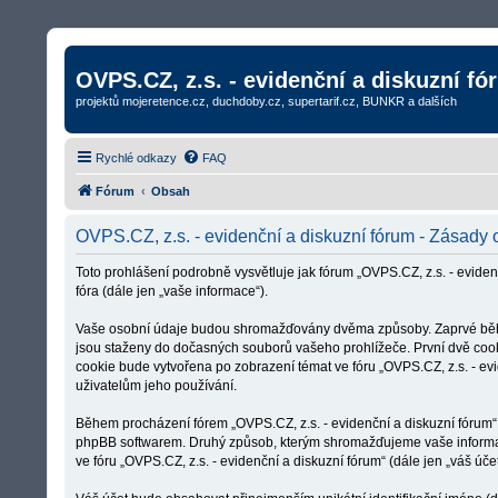
OVPS.CZ, z.s. - evidenční a diskuzní fó
projektů mojeretence.cz, duchdoby.cz, supertarif.cz, BUNKR a dalších
Rychlé odkazy
FAQ
Fórum
Obsah
OVPS.CZ, z.s. - evidenční a diskuzní fórum - Zásady
Toto prohlášení podrobně vysvětluje jak fórum „OVPS.CZ, z.s. - evid
fóra (dále jen „vaše informace“).
Vaše osobní údaje budou shromažďovány dvěma způsoby. Zaprvé během v
jsou staženy do dočasných souborů vašeho prohlížeče. První dvě cookies 
cookie bude vytvořena po zobrazení témat ve fóru „OVPS.CZ, z.s. - evi
uživatelům jeho používání.
Během procházení fórem „OVPS.CZ, z.s. - evidenční a diskuzní fórum“ 
phpBB softwarem. Druhý způsob, kterým shromažďujeme vaše informace 
ve fóru „OVPS.CZ, z.s. - evidenční a diskuzní fórum“ (dále jen „váš účet“