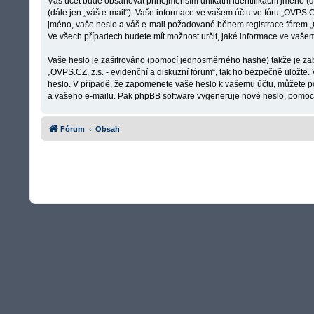
Váš účet bude obsahovat přinejmenším unikátní identifikační jméno (d
(dále jen „váš e-mail“). Vaše informace ve vašem účtu ve fóru „OVPS.CZ
jméno, vaše heslo a váš e-mail požadované během registrace fórem „OV
Ve všech případech budete mít možnost určit, jaké informace ve vaš
Vaše heslo je zašifrováno (pomocí jednosměrného hashe) takže je za
„OVPS.CZ, z.s. - evidenční a diskuzní fórum“, tak ho bezpečně uložte
heslo. V případě, že zapomenete vaše heslo k vašemu účtu, můžete po
a vašeho e-mailu. Pak phpBB software vygeneruje nové heslo, pomocí 
Fórum
Obsah