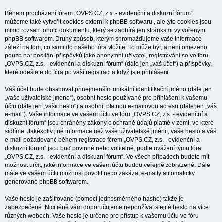
Během procházení fórem „OVPS.CZ, z.s. - evidenční a diskuzní fórum“
můžeme také vytvořit cookies externí k phpBB softwaru , ale tyto cookies jsou
mimo rozsah tohoto dokumentu, který se zaobírá jen stránkami vytvořenými
phpBB softwarem. Druhý způsob, kterým shromažďujeme vaše informace
záleží na tom, co sami do našeho fóra vložíte. To může být, a není omezeno
pouze na: posílání příspěvků jako anonymní uživatel, registrování se ve fóru
„OVPS.CZ, z.s. - evidenční a diskuzní fórum“ (dále jen „váš účet“) a příspěvky,
které odešlete do fóra po vaší registraci a když jste přihlášeni.
Váš účet bude obsahovat přinejmenším unikátní identifikační jméno (dále jen
„vaše uživatelské jméno“), osobní heslo používané pro přihlášení k vašemu
účtu (dále jen „vaše heslo“) a osobní, platnou e-mailovou adresu (dále jen „váš
e-mail“). Vaše informace ve vašem účtu ve fóru „OVPS.CZ, z.s. - evidenční a
diskuzní fórum“ jsou chráněny zákony o ochraně údajů platné v zemi, ve které
sídlíme. Jakékoliv jiné informace než vaše uživatelské jméno, vaše heslo a váš
e-mail požadované během registrace fórem „OVPS.CZ, z.s. - evidenční a
diskuzní fórum“ jsou buď povinné nebo volitelné, podle uvážení týmu fóra
„OVPS.CZ, z.s. - evidenční a diskuzní fórum“. Ve všech případech budete mít
možnost určit, jaké informace ve vašem účtu budou veřejně zobrazené. Dále
máte ve vašem účtu možnost povolit nebo zakázat e-maily automaticky
generované phpBB softwarem.
Vaše heslo je zašifrováno (pomocí jednosměrného hashe) takže je
zabezpečené. Nicméně vám doporučujeme nepoužívat stejné heslo na více
různých webech. Vaše heslo je určeno pro přístup k vašemu účtu ve fóru