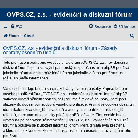
OVPS.CZ, z.s. - evidenční a diskuzní fórum
FAQ
Registrace
Přihlásit se
H
Fórum
Obsah
l
OVPS.CZ, z.s. - evidenční a diskuzní fórum - Zásady
e
ochrany osobních údajů
d
Toto prohlášení podrobně vysvětluje jak fórum „OVPS.CZ, z.s. - evidenční a
a
diskuzní fórum“ spolu se svými partnerskými společnostmi a phpBB používá
t
jakékoliv informace shromážděné během jakékoliv vašeho používání fóra
(dále jen „vaše informace“).
Vaše osobní údaje budou shromažďovány dvěma způsoby. Zaprvé během
vašeho prohlížení fóra „OVPS.CZ, z.s. - evidenční a diskuzní fórum“ phpBB
software vytvoří několik cookies, což jsou malé textové soubory, které jsou
staženy do dočasných souborů vašeho prohlížeče. První dvě cookies obsahují
identifikátor uživatele („ID uživatele“) a anonymní identifikátor relace („ID
relace“), které vám automaticky přidělí phpBB software. Třetí cookie bude
vytvořena po zobrazení témat ve fóru „OVPS.CZ, z.s. - evidenční a diskuzní
fórum“ a používá se k uložení informací o tom, která témata byla přečtena
a která ne, což vede ke zlepšení funkčnosti fóra a usnadňuje uživatelům jeho
používání.