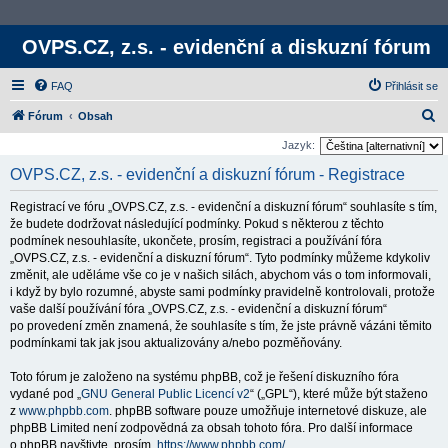
OVPS.CZ, z.s. - evidenční a diskuzní fórum
FAQ
Přihlásit se
H
Fórum
Obsah
l
Jazyk:
e
OVPS.CZ, z.s. - evidenční a diskuzní fórum - Registrace
d
Registrací ve fóru „OVPS.CZ, z.s. - evidenční a diskuzní fórum“ souhlasíte s tím,
a
že budete dodržovat následující podmínky. Pokud s některou z těchto
t
podmínek nesouhlasíte, ukončete, prosím, registraci a používání fóra
„OVPS.CZ, z.s. - evidenční a diskuzní fórum“. Tyto podmínky můžeme kdykoliv
změnit, ale uděláme vše co je v našich silách, abychom vás o tom informovali,
i když by bylo rozumné, abyste sami podmínky pravidelně kontrolovali, protože
vaše další používání fóra „OVPS.CZ, z.s. - evidenční a diskuzní fórum“
po provedení změn znamená, že souhlasíte s tím, že jste právně vázáni těmito
podmínkami tak jak jsou aktualizovány a/nebo pozměňovány.
Toto fórum je založeno na systému phpBB, což je řešení diskuzního fóra
vydané pod „
GNU General Public Licencí v2
“ („GPL“), které může být staženo
z
www.phpbb.com
. phpBB software pouze umožňuje internetové diskuze, ale
phpBB Limited není zodpovědná za obsah tohoto fóra. Pro další informace
o phpBB navštivte, prosím,
https://www.phpbb.com/
.