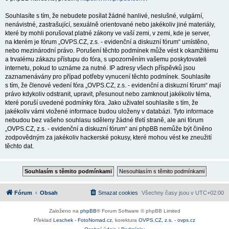
Souhlasíte s tím, že nebudete posílat žádné hanlivé, neslušné, vulgární,
nenávistné, zastrašující, sexuálně orientované nebo jakékoliv jiné materiály,
které by mohli porušovat platné zákony ve vaší zemi, v zemi, kde je server,
na kterém je fórum „OVPS.CZ, z.s. - evidenční a diskuzní fórum“ umístěno,
nebo mezinárodní právo. Porušení těchto podmínek může vést k okamžitému
a trvalému zákazu přístupu do fóra, s upozorněním vašemu poskytovateli
internetu, pokud to uznáme za nutné. IP adresy všech příspěvků jsou
zaznamenávány pro případ potřeby vynucení těchto podmínek. Souhlasíte
s tím, že členové vedení fóra „OVPS.CZ, z.s. - evidenční a diskuzní fórum“ mají
právo kdykoliv odstranit, upravit, přesunout nebo zamknout jakékoliv téma,
které poruší uvedené podmínky fóra. Jako uživatel souhlasíte s tím, že
jakékoliv vámi vložené informace budou uloženy v databázi. Tyto informace
nebudou bez vašeho souhlasu sděleny žádné třetí straně, ale ani fórum
„OVPS.CZ, z.s. - evidenční a diskuzní fórum“ ani phpBB nemůže být činěno
zodpovědným za jakékoliv hackerské pokusy, které mohou vést ke zneužití
těchto dat.
Fórum
Obsah
Smazat cookies
Všechny časy jsou v
UTC+02:00
Založeno na
phpBB
® Forum Software © phpBB Limited
Překlad
Leschek - FotoNomad.cz
, korektura
OVPS.CZ, z.s. - ovps.cz